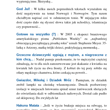
wypierają inne. Skrzynkę...
: W kilku moich poprzednich tekstach wyrażałem się
God Jul!
dość negatywnie na temat Norwegii i Norwegów. Tym razem
chciałbym napisać coś w odmiennym tonie. W mijającym roku
dość często dało się słyszeć słowa takie jak uchodźcy, islamizacja
czy poprawność...
: W 2005 r. eksperci branżowego
Gotowe na wszystko (?)
amerykańskiego pisma „Publishers Weekly” za „najbardziej
obiecującą początkującą pisarkę roku” uznali Stephenie Meyer. 35-
latkę z Arizony, matkę trójki dzieci, praktykującą mormonkę...
Grzeczne dziewczynki sypiają z mężem,
a niegrzeczne z
: Nadal panuje przekonanie, że to mężczyźni częściej
kim chcą...
zdradzają, że to dla nich zarezerwowane jest skakanie z kwiatka na
kwiatek lub życie na dwa fronty. Z kobiet do tej pory robiło się
ofiary męskiego chamstwa, które czekają na powrót...
: Pamiętam, że dziadek
Gwiazdor, Mikołaj i Dziadek Mróz
zrobił lampki na choinkę własnoręcznie. Drucik pozbawiony
izolacji w miejscach lutowania spinał sznur żaróweczek służących
do oświetlania skali w odbiornikach radiowych. Dostał całe pudło
od sklepowej. Do zwykłych lat
: „Jeśli w życiu brakuje miejsca na odwagę, to
Hakuna Matata
wszystkie inne cnoty są bez znaczenia” powiedział Winston