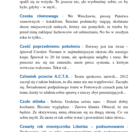
spalił się ze wstydu. To jeszcze nic, ale wyobraźmy sobie, co by
było, gdyby – w myśl...
: We Wrocławiu, proszę Państwa
Czeska równowaga
szanownych – kataklizm. Śnieżne podmuchy targają skołatane
dusze miejscowych radnych, którzy nie pomyśleli, że trzeba by
przed zimą zaklepać fachowców od odśnieżania. No bo w zeszłym
roku to tylko...
: Dziwny jest ten świat –
Cześć poprzedniemu pokoleniu
śpiewał Czesław Niemen w najtrudniejszym okresie dla naszego
kraju. Śpiewał to 20 lat temu, ale spokojnie mógłby i teraz. Bo
przecież nic się nie zmieniło, może prócz systemu, z którym
wówczas walczono. Tekst od...
: Teorie spiskowe, mówili... 2012
Człowiek przeciw A.C.T.A.
zaczął się z takim hukiem, że dla mnie nie ma wątpliwości. Zaczęło
się. Świadomość podpalonego lontu w Fortowych czasach parę lat
temu, kiedy to zdałem sobie sprawę z rzeczy zbyt przerażających...
: Sobota. Godzina szósta rano. - Dzień dobry
Czułe słówka
kochanie. Ślicznie wyglądasz. - Znowu kłamie. Obiecał, że nie
będzie. Ze skrzywioną miną obracam się na drugą stronę. Co on
sobie myśli. Że może ot tak sobie wstać i powiedzieć takie słowa...
:
Czwarty rok miesięcznika Libertas – podsumowanie
Tradycyjnie, jak co roku, przygotowaliśmy małe podsumowanie