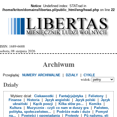
Notice
: Undefined index: STATrad in
/home/kriton/domains/libertas.pl/public_html/eng/head.php
on line
22
ISSN: 1689-6688
sobota, 08 sierpnia 2026
Archiwum
Przeglądaj:
NUMERY ARCHIWALNE
|
DZIAŁY
|
CYKLE
widok:
Działy
Wybierz dział:
Ciekawostki
|
Fanta(zja)styka
|
Felietony
|
Finanse
|
Historia
|
Język angielski
|
Język polski
|
Język
ukraiński
|
Kącik poezji
|
Kilka słów po...
|
Komiks
|
Kultura
|
Muzycznie - czyli co nam w duszy gra
|
Państwo,
polityka, społeczeństwo...
|
Podróże małe i duże
|
Pomysł
na...
|
Powieści i opowiadania
|
Protesty
|
Pů našymu, eli