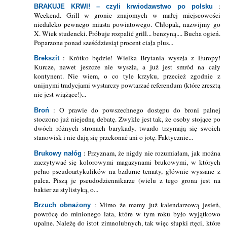
:
BRAKUJE KRWI! – czyli krwiodawstwo po polsku
Weekend. Grill w gronie znajomych w małej miejscowości
niedaleko pewnego miasta powiatowego. Chłopak, nazwijmy go
X. Wiek studencki. Próbuje rozpalić grill... benzyną.... Bucha ogień.
Poparzone ponad sześćdziesiąt procent ciała plus...
: Krótko będzie! Wielka Brytania wyszła z Europy!
Brekszit
Kurcze, nawet jeszcze nie wyszła, a już jest smród na cały
kontynent. Nie wiem, o co tyle krzyku, przecież zgodnie z
unijnymi tradycjami wystarczy powtarzać referendum (które zresztą
nie jest wiążące!)...
: O prawie do powszechnego dostępu do broni palnej
Broń
stoczono już niejedną debatę. Zwykle jest tak, że osoby stojące po
dwóch różnych stronach barykady, twardo trzymają się swoich
stanowisk i nie dają się przekonać ani o jotę. Faktycznie...
: Przyznam, że nigdy nie rozumiałam, jak można
Brukowy nałóg
zaczytywać się kolorowymi magazynami brukowymi, w których
pełno pseudoartykulików na bzdurne tematy, głównie wyssane z
palca. Piszą je pseudodziennikarze (wielu z tego grona jest na
bakier ze stylistyką, o...
: Mimo że mamy już kalendarzową jesień,
Brzuch obnażony
powrócę do minionego lata, które w tym roku było wyjątkowo
upalne. Należę do istot zimnolubnych, tak więc słupki rtęci, które