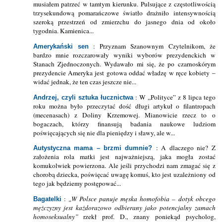
musiałem patrzeć w tamtym kierunku. Pulsujące z częstotliwością
trzysekundową pomarańczowe światło drażniło intensywnością
szeroką przestrzeń od zmierzchu do jasnego dnia od około
tygodnia. Kamienica...
: Przyznam Szanownym Czytelnikom, że
Amerykański sen
bardzo mnie rozczarowały wyniki wyborów prezydenckich w
Stanach Zjednoczonych. Wydawało mi się, że po czarnoskórym
prezydencie Ameryka jest gotowa oddać władzę w ręce kobiety –
widać jednak, że ten czas jeszcze nie...
: W „Polityce” z 8 lipca tego
Andrzej, czyli sztuka łucznictwa
roku można było przeczytać dość długi artykuł o filantropach
(mecenasach) z Doliny Krzemowej. Mianowicie rzecz to o
bogaczach, którzy finansują badania naukowe ludziom
poświęcających się nie dla pieniędzy i sławy, ale w...
: A dlaczego nie? Z
Autystyczna mama – brzmi dumnie?
założenia rola matki jest najważniejszą, jaka mogła zostać
komukolwiek powierzona. Ale jeśli przychodzi nam zmagać się z
chorobą dziecka, poświęcać uwagę komuś, kto jest uzależniony od
tego jak będziemy postępować...
:
W Polsce panuje męska homofobia – dotyk obcego
Bagatelki
mężczyzny jest każdorazowo odbierany jako potencjalny zamach
homoseksualny
rzekł prof. D., znany poniekąd psycholog,