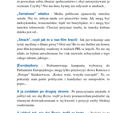
że pozwalam sobie obrażać społeczeństwo i zbyt autorytatywnie je
oceniam. Czyżby? Nie ma dnia, byśmy nie usłyszeli w mediach...
: Media publiczne opanowały tureckie
„Serialowa” władza
seriale. Nie to, żebym miała coś przeciwko temu. Jak mogą być
meksykańskie, wenezuelskie, bądź też brazylijskie, to i mogą być
tureckie telenowele. Chociaż przyznać trzeba, że turecka kultura
daleka jest od...
: Jak już wskazuje sam
„Strach”, czyli jak to u nas film kręcili
tytuł, myślimy o filmie grozy? Otóż nie! Bo to nie thriller ani horror,
jeno film kryminalny osadzony w realiach PRL-u, kręcili. Na nic się
zdało, że byłem autochtonem, bo i tak niewiele zobaczyłem z tego
całego rabanu, jakiego...
: Podsumowując kampanię wyborczą do
(Euro)wybory
Parlamentu Europejskiego, mogę tylko przytoczyć słowa Kmicica z
„Potopu” Sienkiewicza: „Kończ waść, wstydu oszczędź”. To, co
pokazały nam partie polityczne i kandydaci na europosłów, to
popis...
: Po przeczytaniu artykułu
A
A ja zostałam po drugiej stronie
jakbyś tak, nie daj Boziu, trafił za kraty
postanowiłam podzielić się
własnymi doświadczeniami w tej kwestii z pozycji osoby bliskiej
osadzonemu.
: Znaleźć się tu
A jakbyś tak, nie daj Boziu, trafił za kraty...