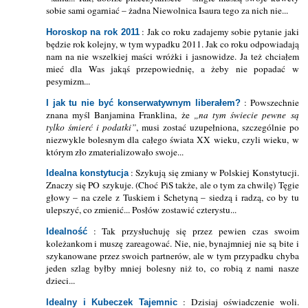
sobie sami ogarniać – żadna Niewolnica Isaura tego za nich nie...
: Jak co roku zadajemy sobie pytanie jaki
Horoskop na rok 2011
będzie rok kolejny, w tym wypadku 2011. Jak co roku odpowiadają
nam na nie wszelkiej maści wróżki i jasnowidze. Ja też chciałem
mieć dla Was jakąś przepowiednię, a żeby nie popadać w
pesymizm...
: Powszechnie
I jak tu nie być konserwatywnym liberałem?
znana myśl Banjamina Franklina, że
na tym świecie pewne są
tylko śmierć i podatki
, musi zostać uzupełniona, szczególnie po
niezwykle bolesnym dla całego świata XX wieku, czyli wieku, w
którym zło zmaterializowało swoje...
: Szykują się zmiany w Polskiej Konstytucji.
Idealna konstytucja
Znaczy się PO szykuje. (Choć PiS także, ale o tym za chwilę) Tęgie
głowy – na czele z Tuskiem i Schetyną – siedzą i radzą, co by tu
ulepszyć, co zmienić... Posłów zostawić czterystu...
: Tak przysłuchuję się przez pewien czas swoim
Idealność
koleżankom i muszę zareagować. Nie, nie, bynajmniej nie są bite i
szykanowane przez swoich partnerów, ale w tym przypadku chyba
jeden szlag byłby mniej bolesny niż to, co robią z nami nasze
dzieci...
: Dzisiaj oświadczenie woli.
Idealny i Kubeczek Tajemnic