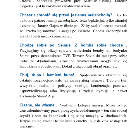
Cudów”. Spotkanie prowadził prof. Mariusz Czubaj. Tadeusz
Cegielski jest historykiem i wolnomularzem...
: Jak by
Chcesz uchronić się przed jesienną melancholią?
na to nie patrzeć, mamy za sobą lato. Teraz będzie już tylko zimniej
i ciemniej. Janusz Gajos w filmie pt. „Żółty szalik” często mawiał,
że „trzeba się ratować” i sięgał po kielicha. Chcesz skończyć tak
jak On? Jeśli nie, to koniecznie...
:
Chodzę sobie po Sejmie. Z bombą sobie chodzę
Przyjrzyjmy się bliżej sprawie wniesienia bomby do budynku
Sejmu przez dziennikarza TVP. Tomasz Sekielski miał przy sobie
torbę ze składnikami, które po wymieszaniu mogły stać się
ładunkiem wybuchowym. Dotarł z nią do sali obrad oraz na...
: Społeczeństwo okropnie się
Chuj, dupa i kamieni kupa!
ostatnio rozemocjonowało tak zwaną aferą taśmową. Trąbią o tym
wszystkie media, a politycy zwołują konferencje prasowe,
usprawiedliwiają albo krytykują i żądają dymisji, a nawet
Trybunału Stanu! A ja...
: Przed nami kolejny miesiąc. Może to być
Ciasne, ale własne
czas zdominowany przez prozę życia codziennego – ten sam rodzaj
szynki i sera na kanapkach i tę samą muzykę w słuchawkach.
Jedyne co się zmieni to bielizna i ciuchy. A jeśli ktoś zostaje tak
wessany...