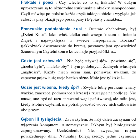
: Czy wiecie, co to są fraktale? W dużym
Fraktale i poeci
uproszczeniu są to różnorodne strukturalnie obiekty samopodobne.
Czyli mówiąc po polsku: każda część takiego obiektu wygląda jak
całość, a przy okazji jego poszarpany i kłębiasty charakter...
: Ostatnio obchodzony był
Francuskie podniebienie Łusi
„Dzień Kota”. Jako właścicielka cudownego kocura o imieniu
Ziajek i najzwyklejsza w świecie niepoprawna „kociara”
(jakkolwiek dwuznacznie do brzmi), postanowiłam opowiedzieć
Szanownym Czytelnikom o kotce moje przyjaciółki, a...
: Nie będę używał słów „powinno się”,
Gdzie jest człowiek?
„trzeba było”, „należałoby” i tym podobnych. Żadnych własnych
„mądrości”. Każdy niech oceni sam, ponieważ uważam, że
zapewne pojawią się racje bardzo różne. Mnie jest tylko żal...
: Zwykle lubię poruszać tematy
Gdzie jest wiosna, kiedy śpi?
ważkie, znaczące, podnoszące z krzeseł i rzucające na podłogę. Nie
muszą one być od razu sprawami wagi państwowej, ale miło jest,
kiedy istotnie czytelnik nie potrafi pozostać wobec nich całkowicie
obojętnym...
: Zauważyłem, że mój dzień zaczynam od
Gębon III tysiąclecia
włączenia komputera. Automatycznie. Jakbym był biologicznie
zaprogramowany. Uzależnienie? Nie, zwyczajna rutyna
powszedniego dnia. Naturalną koleją rzeczy, jedne czynności