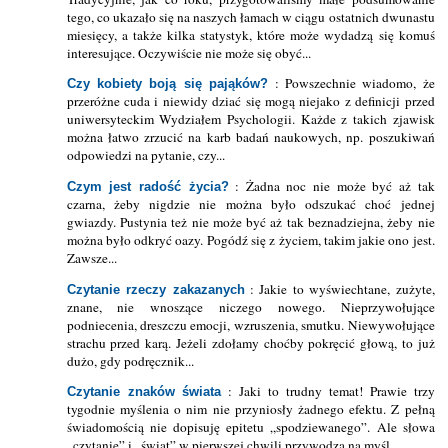
tego, co ukazało się na naszych łamach w ciągu ostatnich dwunastu
miesięcy, a także kilka statystyk, które może wydadzą się komuś
interesujące. Oczywiście nie może się obyć...
: Powszechnie wiadomo, że
Czy kobiety boją się pająków?
przeróżne cuda i niewidy dziać się mogą niejako z definicji przed
uniwersyteckim Wydziałem Psychologii. Każde z takich zjawisk
można łatwo zrzucić na karb badań naukowych, np. poszukiwań
odpowiedzi na pytanie, czy...
: Żadna noc nie może być aż tak
Czym jest radość życia?
czarna, żeby nigdzie nie można było odszukać choć jednej
gwiazdy. Pustynia też nie może być aż tak beznadziejna, żeby nie
można było odkryć oazy. Pogódź się z życiem, takim jakie ono jest.
Zawsze...
: Jakie to wyświechtane, zużyte,
Czytanie rzeczy zakazanych
znane, nie wnoszące niczego nowego. Nieprzywołujące
podniecenia, dreszczu emocji, wzruszenia, smutku. Niewywołujące
strachu przed karą. Jeżeli zdołamy choćby pokręcić głową, to już
dużo, gdy podręcznik...
: Jaki to trudny temat! Prawie trzy
Czytanie znaków świata
tygodnie myślenia o nim nie przyniosły żadnego efektu. Z pełną
świadomością nie dopisuję epitetu „spodziewanego”. Ale słowa
„czytanie” i „świat” w pierwszej chwili przywodzą na myśl...