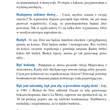
na termometrach wskazywały 30 stopni z hakiem, przyjmowałam z
wyraźną niechęcią...
: Cześć, myślisz czasem o swojej
Budujemy szklane domy…
starości? To wprawdzie dopiero początek tego tekstu, ale już mam
pierwsze wątpliwości. Czuję, że prawdopodobnie będzie zbyt
poważnie. Tak w ogóle należy Ci się kilka słów wyjaśnienia. Otóż
w zeszłym miesiącu napisałem do...
: O, nie. Dziś nie będzie śmichów-chichów i przygłupawej
Budyń
puenty na koniec. Dziś będzie nudno i nostalgicznie. Kto wytrwa
do końca, szczerze współczuje i gratuluje zarazem. Radzę zrobić
kakao lub budyń. Budyń lepszy, można go tak przecisnąć przez
zęby...
: Pamiętam te słowa piosenki Alicji Majewskiej z
Być kobietą
dzieciństwa. Kiedy dziś słucham tego utworu zadaję sobie pytanie:
Czym jest kobiecość we współczesnym świecie? Zewsząd jesteśmy
bombardowani obrazami piękna kobiecego ciała pojawiającymi...
: Gdy
Byk jest wściekły, byk jest zły, a proroków nigdy dość
w 1981 r. Robert de Niro odbierał Oscara za rolę gniewnego
boksera-desperata, Jake'a La Motty, zapewne nie spodziewał się, że
30 lat później pojawi mu się nielicha konkurencja. Niefilmowa,
nieludzka i niepiśmienna, za to daleko bardziej...