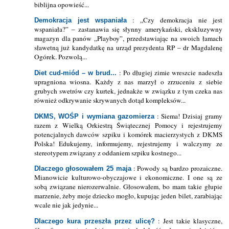
biblijna opowieść...
: „Czy demokracja nie jest
Demokracja jest wspaniała
wspaniała?” – zastanawia się słynny amerykański, ekskluzywny
magazyn dla panów „Playboy”, przedstawiając na swoich łamach
sławetną już kandydatkę na urząd prezydenta RP – dr Magdalenę
Ogórek. Pozwolą...
: Po długiej zimie wreszcie nadeszła
Diet cud-miód – w brud...
upragniona wiosna. Każdy z nas marzył o zrzuceniu z siebie
grubych swetrów czy kurtek, jednakże w związku z tym czeka nas
również odkrywanie skrywanych dotąd kompleksów...
: Siema! Dzisiaj gramy
DKMS, WOŚP i wymiana gazomierza
razem z Wielką Orkiestrą Świątecznej Pomocy i rejestrujemy
potencjalnych dawców szpiku i komórek macierzystych z DKMS
Polska! Edukujemy, informujemy, rejestrujemy i walczymy ze
stereotypem związany z oddaniem szpiku kostnego...
: Powody są bardzo prozaiczne.
Dlaczego głosowałem 25 maja
Mianowicie kulturowo-obyczajowe i ekonomiczne. I one są ze
sobą związane nierozerwalnie. Głosowałem, bo mam takie głupie
marzenie, żeby moje dziecko mogło, kupując jeden bilet, zarabiając
wcale nie jak jedynie...
: Jest takie klasyczne,
Dlaczego kura przeszła przez ulicę?