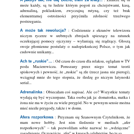
może każdy, są tu ludzie którym pogoń za chciejstwami, kasą,
adrenaliną, poklaskiem, zwyczajną rutyną, czy też brak
elementrarnej ostrożności przyćmiła zdolność trzeźwego
postrzegania.
: Codziennie z ekranów telewizora
A może tak rewolucja?
niczym rycerze w srebrnych zbrojach spieszący na ratunek
oczekującej pomocy ojczyzny – wyłaniają się rządzący. Głoszą
swoje płomienne postulaty o nadopiekuńczej Polsce, o tym jak
cudownie unikamy...
: Od czasu do czasu dla relaksu, oglądam w TV
Ach te „ruskie”…
posła Macierewicza. Poruszany przez niego temat teorii
spiskowych i pewność, że „ruskie” są złe (rzecz jasna nie pierogi),
wciągnął mnie do tego stopnia, że śledzę go niczym latynoski
serial...
: Obiecałam coś napisać. Ale co? Wszystkie tematy
Adrenalinka
wydają się być wyczerpane. Taka osoba jak ja: domatorka, matka i
żona nie ma w życiu za wiele przygód. No w pewnym sensie można
mieć niezłe przygody, także i w domu.
: Przyznam się Szanownym Czytelnikom, że
Afera rozporkowa
mam nowe hobby. Jest nim śledzenie w mediach „afer
rozporkowych” – tak pozwoliłam sobie nazwać to „wdzięczne”
zagadnienie. Oczywiście „afer” w kręgach celebrytów, bo te są...