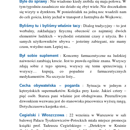
: Nie wiadomo kiedy zrobiła się maja połowa. W
Byle do sprawy
tym tygodniu zasadniczo nie działo się zbyt wiele. Nie doczekałem
się wizyty u dyrektora. W poniedziałek na jedną noc wsadzili nam
do celi gościa, który jechał w transport z Jastrzębia do Wojkowic.
: Dialog tradycyjny – to jest
Byliśmy tu i byliśmy właśnie tacy
werbalny, zakładający fizyczną obecność co najmniej dwóch
elementów ludzkich – wychodzi ostatnimi czasy z użycia. Bo i
samych użytkowników ubywa – jesteśmy zabiegani, nie mamy
czasu, wstydno nam. Lepiej na...
: Koncerny farmaceutyczne na ludzkiej
Był sobie suplement
naiwności zarabiają krocie. Jest to prawda ogólnie znana. Wszyscy
zdają sobie z tego sprawę, wszyscy się temu sprzeciwiają i
wszyscy… kupują, co popadnie z farmaceutycznych
medykamentów. Na szczycie listy...
: Sytuacja w jednym z
Cecha obywatelska – pogarda
kętrzyńskich supermarketów. Kolejka przy kasie. Jakieś cztery –
pięć osób. Starsza pani właśnie jest obsługiwana. Przeraźliwym
dzwonkiem wezwana jest do stanowiska pracownica wyższą rangą.
Dotychczasowa kasjerka stoi...
: 22 września w Warszawie w sali
Cegielski i Włoszczowa
balowej Pałacu Tyszkiewiczów-Potockich miała miejsce promocja
książki prof. Tadeusza Cegielskiego – „Detektyw w Krainie