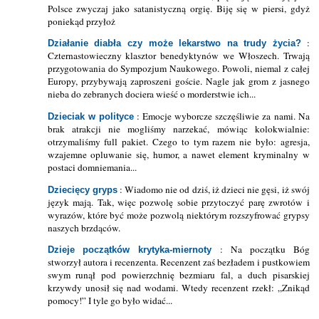
Polsce zwyczaj jako satanistyczną orgię. Biję się w piersi, gdyż
poniekąd przyłoż
:
Działanie diabła czy może lekarstwo na trudy życia?
Czternastowieczny klasztor benedyktynów we Włoszech. Trwają
przygotowania do Sympozjum Naukowego. Powoli, niemal z całej
Europy, przybywają zaproszeni goście. Nagle jak grom z jasnego
nieba do zebranych dociera wieść o morderstwie ich...
: Emocje wyborcze szczęśliwie za nami. Na
Dzieciak w polityce
brak atrakcji nie mogliśmy narzekać, mówiąc kolokwialnie:
otrzymaliśmy full pakiet. Czego to tym razem nie było: agresja,
wzajemne opluwanie się, humor, a nawet element kryminalny w
postaci domniemania...
: Wiadomo nie od dziś, iż dzieci nie gęsi, iż swój
Dziecięcy gryps
język mają. Tak, więc pozwolę sobie przytoczyć parę zwrotów i
wyrazów, które być może pozwolą niektórym rozszyfrować grypsy
naszych brzdąców.
: Na początku Bóg
Dzieje początków krytyka-miernoty
stworzył autora i recenzenta. Recenzent zaś bezładem i pustkowiem
swym runął pod powierzchnię bezmiaru fal, a duch pisarskiej
krzywdy unosił się nad wodami. Wtedy recenzent rzekł: „Znikąd
pomocy!” I tyle go było widać...