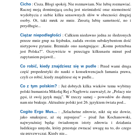
: Cisza. Błogi spokój. Nie rozmawiam. Nie lubię rozmawiać.
Cicho
Raczej moją dominującą cechą jest nieśmiałość oraz niemożność
wydobycia z siebie kilku sensownych słów w obecności drugiej
osoby. Ot, taki mruk ze mnie. Zresztą lubię samotność, no i
przydługie...
: Całkiem niedawno jedna ze śledzonych
Ciężar niepodległości
przeze mnie grup na fejsbuku, zadała swoim subskrybentom dość
nietypowe pytanie. Brzmiało ono następująco: „Komu potrzebna
jest Polska?”. Oczywiście w przeciągu kilkunastu minut pod
zapytaniem pojawił...
: Przed wami druga
Co robić, kiedy znajdziesz się w pudle
część propedeutyki do nauki o konsekwencjach łamania prawa,
czyli co robić, kiedy znajdziesz się w pudle...
: Już dobrych kilka wieków temu wybitny
Co z tym polskim?
polski humanista Mikołaj Rej z Nagłowic zauważył, że „Polacy nie
gęsi, iż swój język mają”. W rzeczy samej – powodów do dumy
nam nie brakuje. Aktualnie polski jest 26. językiem świata pod...
: „Szlachetne zdrowie, nikt się nie dowie,
Cogito Ergo Mus...
jako smakujesz, aż się zepsujesz” – pisał Jan Kochanowski,
najwyraźniej będąc świadomym istoty zdrowia i działania
ludzkiego umysłu, który przestaje zwracać uwagę na to, do czego
się przyzwyczai. Kiedy nie...