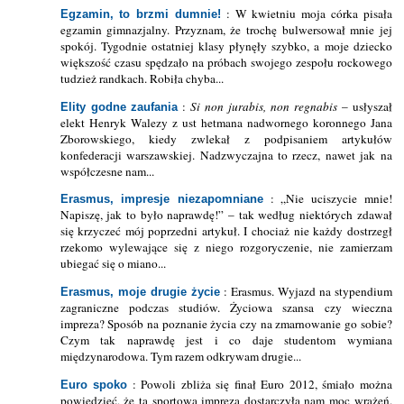
: W kwietniu moja córka pisała
Egzamin, to brzmi dumnie!
egzamin gimnazjalny. Przyznam, że trochę bulwersował mnie jej
spokój. Tygodnie ostatniej klasy płynęły szybko, a moje dziecko
większość czasu spędzało na próbach swojego zespołu rockowego
tudzież randkach. Robiła chyba...
:
Si non jurabis, non regnabis
– usłyszał
Elity godne zaufania
elekt Henryk Walezy z ust hetmana nadwornego koronnego Jana
Zborowskiego, kiedy zwlekał z podpisaniem artykułów
konfederacji warszawskiej. Nadzwyczajna to rzecz, nawet jak na
współczesne nam...
: „Nie uciszycie mnie!
Erasmus, impresje niezapomniane
Napiszę, jak to było naprawdę!” – tak według niektórych zdawał
się krzyczeć mój poprzedni artykuł. I chociaż nie każdy dostrzegł
rzekomo wylewające się z niego rozgoryczenie, nie zamierzam
ubiegać się o miano...
: Erasmus. Wyjazd na stypendium
Erasmus, moje drugie życie
zagraniczne podczas studiów. Życiowa szansa czy wieczna
impreza? Sposób na poznanie życia czy na zmarnowanie go sobie?
Czym tak naprawdę jest i co daje studentom wymiana
międzynarodowa. Tym razem odkrywam drugie...
: Powoli zbliża się finał Euro 2012, śmiało można
Euro spoko
powiedzieć, że ta sportowa impreza dostarczyła nam moc wrażeń.