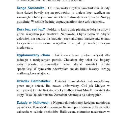
obietnicę, to pewnie należałoby przeznaczyć na...
: Od dzieciństwa byłem samotnikiem. Kiedy
Droga Samotnika
inne dzieci bawiły się na podwórku, ja brałem koc, szedłem na
zarośnięte lebiodą rumowisko i tam budowałem swój szałas. Swoją
pustelnię. W szkole średniej zaprzyjaźniłem się z człowiekiem...
: Polska to kraj, gdzie pieniądze leżą na ulicy i
Dura lex, sed lex?
gdzie wszystko jest możliwe. Naprawdę. Chyba tylko w Afryce
człowiek ma szanse na bardziej spektakularną karierę niż u nas.
Oczywiście nie zawsze wszystko idzie jak po maśle, o czym
niedawno...
: Jakiś czas temu pisałam artykuł dla
Dyplomowany cham
jednego z medycznych portali. Chciałam aby tekst był bogaty
merytorycznie, postanowiłam więc dodać również opinię
specjalisty. W tym celu odezwałam się do kilku lekarzy (drogą
mailową, korzystając z...
: Dziadek Bambaladek jest uwielbiany
Dziadek Bambaladek
przez moje dzieci. Ba, nawet ubóstwiany. Coś jak Małysz w
szczytowej formie, Reksio, Rocky Balboa i Ani Mru Mru wzięci do
kupy. Taka Dziadkomania. Zostałam odsunięta na dalszy plan.
: Najprawdopodobniej kolejna narodowa
Dziady w Halloween
pyskówka. Dyrektorka pewnego liceum, po interwencji katechetki
zakazała w szkole obchodów Halloween, piętnując raczkujący w