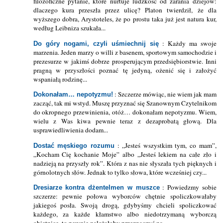
filozoficzne pytanie, które nurtuje ludzkość od zarania dziejów:
dlaczego kura przeszła przez ulicę? Platon twierdził, że dla
wyższego dobra, Arystoteles, że po prostu taka już jest natura kur,
według Leibniza szukała...
: Każdy ma swoje
Do góry nogami, czyli uśmiechnij się
marzenia. Jeden marzy o willi z basenem, sportowym samochodzie i
prezesurze w jakimś dobrze prosperującym przedsiębiorstwie. Inni
pragną w przyszłości poznać tę jedyną, ożenić się i założyć
wspaniałą rodzinę...
: Szczerze mówiąc, nie wiem jak mam
Dokonałam… nepotyzmu!
zacząć, tak mi wstyd. Muszę przyznać się Szanownym Czytelnikom
do okropnego przewinienia, otóż… dokonałam nepotyzmu. Wiem,
wielu z Was kiwa pewnie teraz z dezaprobatą głową. Dla
usprawiedliwienia dodam...
: „Jesteś wszystkim tym, co mam”,
Dostać męskiego rozumu
„Kocham Cię kochanie Moje” albo „Jesteś lekiem na całe zło i
nadzieją na przyszły rok”. Która z nas nie słyszała tych pięknych i
górnolotnych słów. Jednak to tylko słowa, które wcześniej czy...
: Powiedzmy sobie
Dresiarze kontra dżentelmen w muszce
szczerze: pewnie połowa wyborców chętnie spoliczkowałaby
jakiegoś posła. Swoją drogą, gdybyśmy chcieli spoliczkować
każdego, za każde kłamstwo albo niedotrzymaną wyborczą