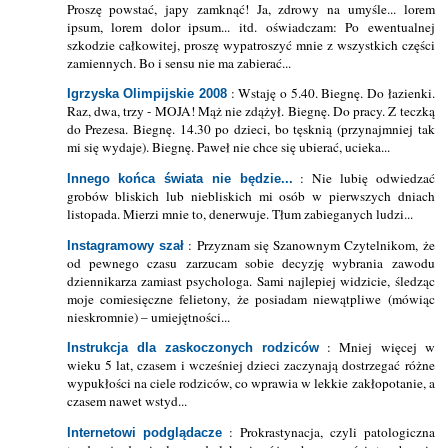
Proszę powstać, japy zamknąć! Ja, zdrowy na umyśle... lorem
ipsum, lorem dolor ipsum... itd. oświadczam: Po ewentualnej
szkodzie całkowitej, proszę wypatroszyć mnie z wszystkich części
zamiennych. Bo i sensu nie ma zabierać...
: Wstaję o 5.40. Biegnę. Do łazienki.
Igrzyska Olimpijskie 2008
Raz, dwa, trzy - MOJA! Mąż nie zdążył. Biegnę. Do pracy. Z teczką
do Prezesa. Biegnę. 14.30 po dzieci, bo tęsknią (przynajmniej tak
mi się wydaje). Biegnę. Paweł nie chce się ubierać, ucieka...
: Nie lubię odwiedzać
Innego końca świata nie będzie...
grobów bliskich lub niebliskich mi osób w pierwszych dniach
listopada. Mierzi mnie to, denerwuje. Tłum zabieganych ludzi...
: Przyznam się Szanownym Czytelnikom, że
Instagramowy szał
od pewnego czasu zarzucam sobie decyzję wybrania zawodu
dziennikarza zamiast psychologa. Sami najlepiej widzicie, śledząc
moje comiesięczne felietony, że posiadam niewątpliwe (mówiąc
nieskromnie) – umiejętności...
: Mniej więcej w
Instrukcja dla zaskoczonych rodziców
wieku 5 lat, czasem i wcześniej dzieci zaczynają dostrzegać różne
wypukłości na ciele rodziców, co wprawia w lekkie zakłopotanie, a
czasem nawet wstyd...
: Prokrastynacja, czyli patologiczna
Internetowi podglądacze