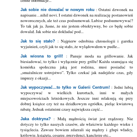
cenne informacje...
: Ostatni dzwonek na
Jak sobie nie dowalać w nowym roku
napisanie…nihil novi. I ostatni dzwonek na realizację postanowień
noworocznych, ale też czas podsumowań. Lubisz podsumowywać?
To tak jak ja. Jasne, że nie jestem obiektywny, bo co będę sobie
dowalał. Jak sobie nie dokładać pod...
: Najpierw odrobina chronologii i garstka
Jak to się stało?
wyjaśnień, czyli jak to się stało, że wylądowałem w pudle...
: Panuje moda na grillowanie. Jak
Jak wiosna to grill!
biesiadować, to tylko i wyłącznie przy grillu! Każda szanująca się
komórka społeczna jaką jest rodzina, musi posiadać to
„smażalnicze ustrojstwo”. Tylko czekać jak nadejdzie czas, gdy
imprezy z okazji...
: Jedni lubią
Jak wypoczywać…to tylko w Galerii Centrum!
wypoczywać w wielkich kurortach, inni w małych
miejscowościach letniskowych. Jeszcze inni relaksują się przy
dobrej książce czy też na działkowym ogródku, pieląc kwiatową
rabatę. Jednak ostatnimi czasy największa część...
: Małą mądrością świat jest rządzony. Nie
Jaka doktryna?
dotyczy to tylko naszych czasów, ale właściwie każdego wieku i
tysiąclecia. Zawsze bowiem zdarzali się mądrzy i głupi władcy,
królowie, książęta, cesarze, prezydenci, kanclerze etc...