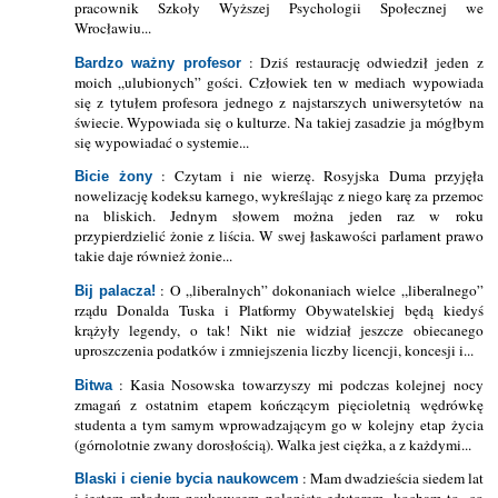
pracownik Szkoły Wyższej Psychologii Społecznej we
Wrocławiu...
: Dziś restaurację odwiedził jeden z
Bardzo ważny profesor
moich „ulubionych” gości. Człowiek ten w mediach wypowiada
się z tytułem profesora jednego z najstarszych uniwersytetów na
świecie. Wypowiada się o kulturze. Na takiej zasadzie ja mógłbym
się wypowiadać o systemie...
: Czytam i nie wierzę. Rosyjska Duma przyjęła
Bicie żony
nowelizację kodeksu karnego, wykreślając z niego karę za przemoc
na bliskich. Jednym słowem można jeden raz w roku
przypierdzielić żonie z liścia. W swej łaskawości parlament prawo
takie daje również żonie...
: O „liberalnych” dokonaniach wielce „liberalnego”
Bij palacza!
rządu Donalda Tuska i Platformy Obywatelskiej będą kiedyś
krążyły legendy, o tak! Nikt nie widział jeszcze obiecanego
uproszczenia podatków i zmniejszenia liczby licencji, koncesji i...
: Kasia Nosowska towarzyszy mi podczas kolejnej nocy
Bitwa
zmagań z ostatnim etapem kończącym pięcioletnią wędrówkę
studenta a tym samym wprowadzającym go w kolejny etap życia
(górnolotnie zwany dorosłością). Walka jest ciężka, a z każdymi...
: Mam dwadzieścia siedem lat
Blaski i cienie bycia naukowcem