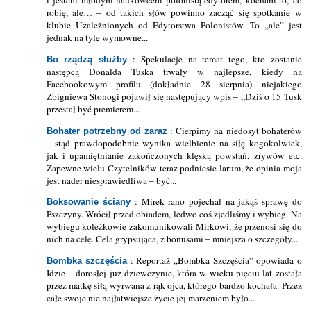
i jestem młodym naukowcem polonistą-edytorem, kocham to, co
robię, ale… – od takich słów powinno zacząć się spotkanie w
klubie Uzależnionych od Edytorstwa Polonistów. To „ale” jest
jednak na tyle wymowne...
: Spekulacje na temat tego, kto zostanie
Bo rządzą służby
następcą Donalda Tuska trwały w najlepsze, kiedy na
Facebookowym profilu (dokładnie 28 sierpnia) niejakiego
Zbigniewa Stonogi pojawił się następujący wpis – „Dziś o 15 Tusk
przestał być premierem...
: Cierpimy na niedosyt bohaterów
Bohater potrzebny od zaraz
– stąd prawdopodobnie wynika wielbienie na siłę kogokolwiek,
jak i upamiętnianie zakończonych klęską powstań, zrywów etc.
Zapewne wielu Czytelników teraz podniesie larum, że opinia moja
jest nader niesprawiedliwa – być...
: Mirek rano pojechał na jakąś sprawę do
Boksowanie ściany
Pszczyny. Wrócił przed obiadem, ledwo coś zjedliśmy i wybieg. Na
wybiegu koleżkowie zakomunikowali Mirkowi, że przenosi się do
nich na celę. Cela grypsująca, z bonusami – mniejsza o szczegóły...
: Reportaż „Bombka Szczęścia” opowiada o
Bombka szczęścia
Idzie – dorosłej już dziewczynie, która w wieku pięciu lat została
przez matkę siłą wyrwana z rąk ojca, którego bardzo kochała. Przez
całe swoje nie najłatwiejsze życie jej marzeniem było...