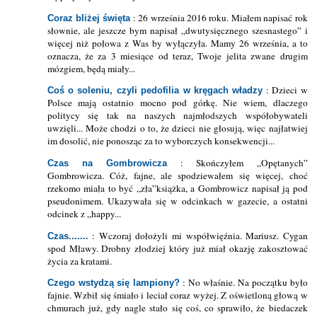
: 26 września 2016 roku. Miałem napisać rok
Coraz bliżej święta
słownie, ale jeszcze bym napisał „dwutysięcznego szesnastego” i
więcej niż połowa z Was by wyłączyła. Mamy 26 września, a to
oznacza, że za 3 miesiące od teraz, Twoje jelita zwane drugim
mózgiem, będą miały...
: Dzieci w
Coś o soleniu, czyli pedofilia w kręgach władzy
Polsce mają ostatnio mocno pod górkę. Nie wiem, dlaczego
politycy się tak na naszych najmłodszych współobywateli
uwzięli... Może chodzi o to, że dzieci nie głosują, więc najłatwiej
im dosolić, nie ponosząc za to wyborczych konsekwencji...
: Skończyłem „Opętanych”
Czas na Gombrowicza
Gombrowicza. Cóż, fajne, ale spodziewałem się więcej, choć
rzekomo miała to być „zła”książka, a Gombrowicz napisał ją pod
pseudonimem. Ukazywała się w odcinkach w gazecie, a ostatni
odcinek z „happy...
: Wczoraj dołożyli mi współwięźnia. Mariusz. Cygan
Czas.......
spod Mławy. Drobny złodziej który już miał okazję zakosztować
życia za kratami.
: No właśnie. Na początku było
Czego wstydzą się lampiony?
fajnie. Wzbił się śmiało i leciał coraz wyżej. Z oświetloną głową w
chmurach już, gdy nagle stało się coś, co sprawiło, że biedaczek