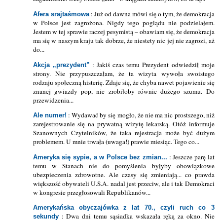
: Już od dawna mówi się o tym, że demokracja
Afera srajtaśmowa
w Polsce jest zagrożona. Nigdy tego poglądu nie podzielałem.
Jestem w tej sprawie raczej pesymistą – obawiam się, że demokracja
ma się w naszym kraju tak dobrze, że niestety nic jej nie zagrozi, aż
do...
: Jakiś czas temu Prezydent odwiedził moje
Akcja „prezydent”
strony. Nie przypuszczałam, że ta wizyta wywoła swoistego
rodzaju społeczną histerię. Zdaje się, że chyba nawet pojawienie się
znanej gwiazdy pop, nie zrobiłoby równie dużego szumu. Do
przewidzenia...
: Wydawać by się mogło, że nie ma nic prostszego, niż
Ale numer!
zarejestrowanie się na prywatną wizytę lekarską. Otóż informuje
Szanownych Czytelników, że taka rejestracja może być dużym
problemem. U mnie trwała (uwaga!) prawie miesiąc. Tego co...
: Jeszcze parę lat
Ameryka się sypie, a w Polsce bez zmian...
temu w Stanach nie do pomyślenia byłyby obowiązkowe
ubezpieczenia zdrowotne. Ale czasy się zmieniają... co prawda
większość obywateli U.S.A. nadal jest przeciw, ale i tak Demokraci
w kongresie przegłosowali Republikanów...
Amerykańska obyczajówka z lat 70., czyli ruch co 3
: Dwa dni temu sąsiadka wskazała ręką za okno. Nie
sekundy