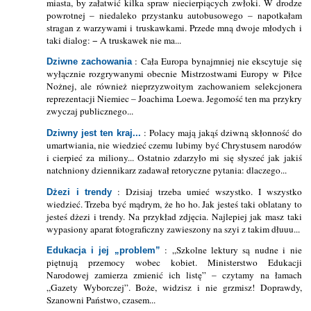
miasta, by załatwić kilka spraw niecierpiących zwłoki. W drodze
powrotnej – niedaleko przystanku autobusowego – napotkałam
stragan z warzywami i truskawkami. Przede mną dwoje młodych i
taki dialog: − A truskawek nie ma...
: Cała Europa bynajmniej nie ekscytuje się
Dziwne zachowania
wyłącznie rozgrywanymi obecnie Mistrzostwami Europy w Piłce
Nożnej, ale również nieprzyzwoitym zachowaniem selekcjonera
reprezentacji Niemiec – Joachima Loewa. Jegomość ten ma przykry
zwyczaj publicznego...
: Polacy mają jakąś dziwną skłonność do
Dziwny jest ten kraj...
umartwiania, nie wiedzieć czemu lubimy być Chrystusem narodów
i cierpieć za miliony... Ostatnio zdarzyło mi się słyszeć jak jakiś
natchniony dziennikarz zadawał retoryczne pytania: dlaczego...
: Dzisiaj trzeba umieć wszystko. I wszystko
Dżezi i trendy
wiedzieć. Trzeba być mądrym, że ho ho. Jak jesteś taki oblatany to
jesteś dżezi i trendy. Na przykład zdjęcia. Najlepiej jak masz taki
wypasiony aparat fotograficzny zawieszony na szyi z takim dłuuu...
: „Szkolne lektury są nudne i nie
Edukacja i jej „problem”
piętnują przemocy wobec kobiet. Ministerstwo Edukacji
Narodowej zamierza zmienić ich listę” – czytamy na łamach
„Gazety Wyborczej”. Boże, widzisz i nie grzmisz! Doprawdy,
Szanowni Państwo, czasem...