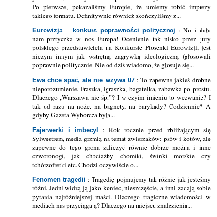
Po pierwsze, pokazaliśmy Europie, że umiemy robić imprezy
takiego formatu. Definitywnie również skończyliśmy z...
: No i dała
Eurowizja – konkurs poprawności politycznej
nam prztyczka w nos Europa! Ocenienie tak nisko przez jury
polskiego przedstawiciela na Konkursie Piosenki Eurowizji, jest
niczym innym jak wstrętną zagrywką ideologiczną (głosowali
poprawnie politycznie. Nie od dziś wiadomo, że głosuje się...
: To zapewne jakieś drobne
Ewa chce spać, ale nie wzywa 07
nieporozumienie. Fraszka, igraszka, bagatelka, zabawka po prostu.
Dlaczego „Warszawa nie śpi”? I w czyim imieniu to wezwanie? I
tak od razu na noże, na bagnety, na barykady? Codziennie? A
gdyby Gazeta Wyborcza była...
: Rok rocznie przed zbliżającym się
Fajerwerki i imbecyl
Sylwestrem, media grzmią na temat zwierzaków: psów i kotów, ale
zapewne do tego grona zaliczyć równie dobrze można i inne
czworonogi, jak chociażby chomiki, świnki morskie czy
tchórzofretki etc. Chodzi oczywiście o...
: Tragedię pojmujemy tak różnie jak jesteśmy
Fenomen tragedii
różni. Jedni widzą ją jako koniec, nieszczęście, a inni zadają sobie
pytania najróżniejszej maści. Dlaczego tragiczne wiadomości w
mediach nas przyciągają? Dlaczego na miejscu znalezienia...