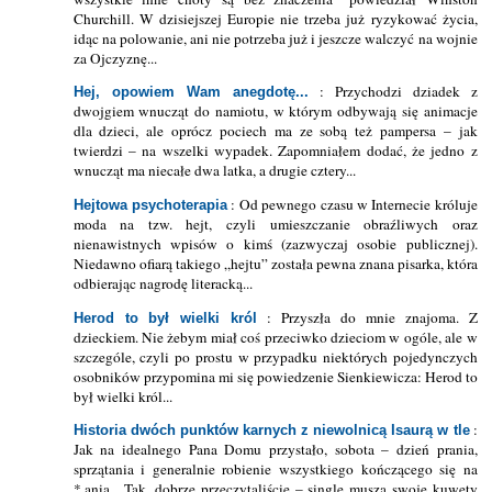
Churchill. W dzisiejszej Europie nie trzeba już ryzykować życia,
idąc na polowanie, ani nie potrzeba już i jeszcze walczyć na wojnie
za Ojczyznę...
: Przychodzi dziadek z
Hej, opowiem Wam anegdotę...
dwojgiem wnucząt do namiotu, w którym odbywają się animacje
dla dzieci, ale oprócz pociech ma ze sobą też pampersa – jak
twierdzi – na wszelki wypadek. Zapomniałem dodać, że jedno z
wnucząt ma niecałe dwa latka, a drugie cztery...
: Od pewnego czasu w Internecie króluje
Hejtowa psychoterapia
moda na tzw. hejt, czyli umieszczanie obraźliwych oraz
nienawistnych wpisów o kimś (zazwyczaj osobie publicznej).
Niedawno ofiarą takiego „hejtu” została pewna znana pisarka, która
odbierając nagrodę literacką...
: Przyszła do mnie znajoma. Z
Herod to był wielki król
dzieckiem. Nie żebym miał coś przeciwko dzieciom w ogóle, ale w
szczególe, czyli po prostu w przypadku niektórych pojedynczych
osobników przypomina mi się powiedzenie Sienkiewicza: Herod to
był wielki król...
:
Historia dwóch punktów karnych z niewolnicą Isaurą w tle
Jak na idealnego Pana Domu przystało, sobota – dzień prania,
sprzątania i generalnie robienie wszystkiego kończącego się na
*.ania... Tak, dobrze przeczytaliście – single muszą swoje kuwety