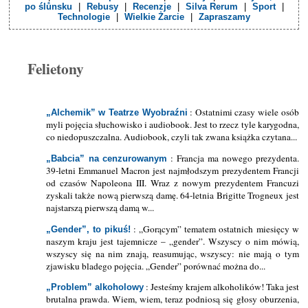
po ślůnsku
|
Rebusy
|
Recenzje
|
Silva Rerum
|
Sport
|
Technologie
|
Wielkie Żarcie
|
Zapraszamy
Felietony
: Ostatnimi czasy wiele osób
„Alchemik” w Teatrze Wyobraźni
myli pojęcia słuchowisko i audiobook. Jest to rzecz tyle karygodna,
co niedopuszczalna. Audiobook, czyli tak zwana książka czytana...
: Francja ma nowego prezydenta.
„Babcia” na cenzurowanym
39-letni Emmanuel Macron jest najmłodszym prezydentem Francji
od czasów Napoleona III. Wraz z nowym prezydentem Francuzi
zyskali także nową pierwszą damę. 64-letnia Brigitte Trogneux jest
najstarszą pierwszą damą w...
: „Gorącym” tematem ostatnich miesięcy w
„Gender”, to pikuś!
naszym kraju jest tajemnicze – „gender”. Wszyscy o nim mówią,
wszyscy się na nim znają, reasumując, wszyscy: nie mają o tym
zjawisku bladego pojęcia. „Gender” porównać można do...
: Jesteśmy krajem alkoholików! Taka jest
„Problem” alkoholowy
brutalna prawda. Wiem, wiem, teraz podniosą się głosy oburzenia,