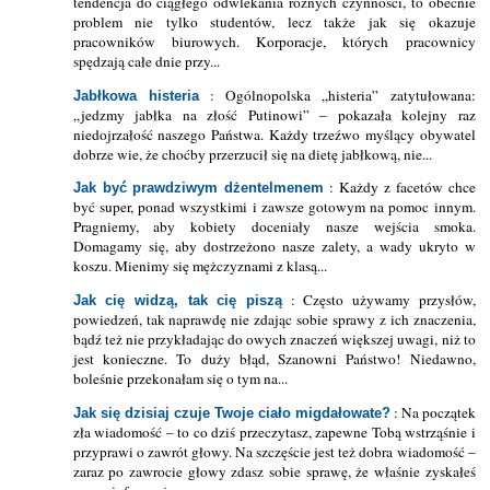
tendencja do ciągłego odwlekania różnych czynności, to obecnie
problem nie tylko studentów, lecz także jak się okazuje
pracowników biurowych. Korporacje, których pracownicy
spędzają całe dnie przy...
: Ogólnopolska „histeria” zatytułowana:
Jabłkowa histeria
„jedzmy jabłka na złość Putinowi” – pokazała kolejny raz
niedojrzałość naszego Państwa. Każdy trzeźwo myślący obywatel
dobrze wie, że choćby przerzucił się na dietę jabłkową, nie...
: Każdy z facetów chce
Jak być prawdziwym dżentelmenem
być super, ponad wszystkimi i zawsze gotowym na pomoc innym.
Pragniemy, aby kobiety doceniały nasze wejścia smoka.
Domagamy się, aby dostrzeżono nasze zalety, a wady ukryto w
koszu. Mienimy się mężczyznami z klasą...
: Często używamy przysłów,
Jak cię widzą, tak cię piszą
powiedzeń, tak naprawdę nie zdając sobie sprawy z ich znaczenia,
bądź też nie przykładając do owych znaczeń większej uwagi, niż to
jest konieczne. To duży błąd, Szanowni Państwo! Niedawno,
boleśnie przekonałam się o tym na...
: Na początek
Jak się dzisiaj czuje Twoje ciało migdałowate?
zła wiadomość – to co dziś przeczytasz, zapewne Tobą wstrząśnie i
przyprawi o zawrót głowy. Na szczęście jest też dobra wiadomość –
zaraz po zawrocie głowy zdasz sobie sprawę, że właśnie zyskałeś