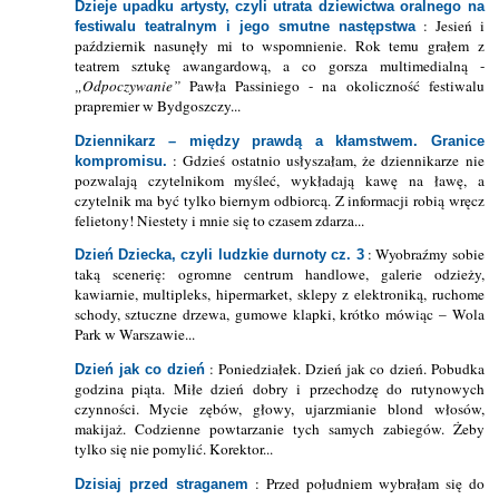
Dzieje upadku artysty, czyli utrata dziewictwa oralnego na
: Jesień i
festiwalu teatralnym i jego smutne następstwa
październik nasunęły mi to wspomnienie. Rok temu grałem z
teatrem sztukę awangardową, a co gorsza multimedialną -
„Odpoczywanie”
Pawła Passiniego - na okoliczność festiwalu
prapremier w Bydgoszczy...
Dziennikarz – między prawdą a kłamstwem. Granice
: Gdzieś ostatnio usłyszałam, że dziennikarze nie
kompromisu.
pozwalają czytelnikom myśleć, wykładają kawę na ławę, a
czytelnik ma być tylko biernym odbiorcą. Z informacji robią wręcz
felietony! Niestety i mnie się to czasem zdarza...
: Wyobraźmy sobie
Dzień Dziecka, czyli ludzkie durnoty cz. 3
taką scenerię: ogromne centrum handlowe, galerie odzieży,
kawiarnie, multipleks, hipermarket, sklepy z elektroniką, ruchome
schody, sztuczne drzewa, gumowe klapki, krótko mówiąc – Wola
Park w Warszawie...
: Poniedziałek. Dzień jak co dzień. Pobudka
Dzień jak co dzień
godzina piąta. Miłe dzień dobry i przechodzę do rutynowych
czynności. Mycie zębów, głowy, ujarzmianie blond włosów,
makijaż. Codzienne powtarzanie tych samych zabiegów. Żeby
tylko się nie pomylić. Korektor...
: Przed południem wybrałam się do
Dzisiaj przed straganem