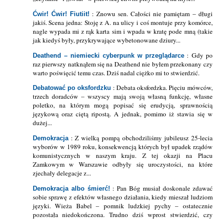
: Znowu sen. Całości nie pamiętam – długi
Ćwir! Ćwir! Fiutiit!
jakiś. Scena jedna: Stoję z A. na ulicy i coś montuje przy komórce,
nagle wypada mi z rąk karta sim i wpada w kratę pode mną (takie
jak kiedyś były, przykrywające wybetonowane dziury...
: Gdy po
Deathend – niemiecki cyberpunk w przeglądarce
raz pierwszy natknąłem się na Deathend nie byłem przekonany czy
warto poświęcić temu czas. Dziś nadal ciężko mi to stwierdzić.
: Debata oksfordzka. Pięciu mówców,
Debatować po oksfordzku
trzech doradców – wszyscy mają swoją własną funkcję, własne
poletko, na którym mogą popisać się erudycją, sprawnością
językową oraz ciętą ripostą. A jednak, pomimo iż stawia się w
dużej...
: Z wielką pompą obchodziliśmy jubileusz 25-lecia
Demokracja
wyborów w 1989 roku, konsekwencją których był upadek rządów
komunistycznych w naszym kraju. Z tej okazji na Placu
Zamkowym w Warszawie odbyły się uroczystości, na które
zjechały delegacje z...
: Pan Bóg musiał doskonale zdawać
Demokracja albo śmierć!
sobie sprawę z efektów własnego działania, kiedy mieszał ludziom
języki. Wieża Babel – pomnik ludzkiej pychy – ostatecznie
pozostała niedokończona. Trudno dziś wprost stwierdzić, czy