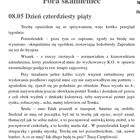
Pora skamienieć
N
/
08.05 Dzień czterdziesty piąty
Trochę opuściłem się ze spisywaniem, więc krótko przegląd
tygodnia:
Poniedziałek – poza tym co zapisane, zgody na brodę nie
wyrażono - skrupulatnie się ogoliłem, zostawiając bokobrody. Zapisałem
się też do fryzjera.
Wtorek – z rzeczy istotnych – rozmawiałem z kierownikiem
zatrudnienia, który przekierował mnie do wychowawcy K.O. w sprawie
ewentualnego podjęcia tzw. terapii zajęciowej.
Przy śniadaniu jeden kalfus (czyli więzień zatrudniony przy
wydawaniu posiłków) zapytał mnie czy nie narysowałbym mu portretu –
zgodziłem się, zjawił się po południu, po obiedzie. Praca wyszła na 4-,
potem narysowałem jeszcze ołówkiem portret Tomka i dostałem od gościa
z celi obok wydruk z drukarki kolorowej, żeby narysować portret jego
synka, zobaczymy... acha, mamy telewizor, od Tomka.
Środa – rano Edek poszedł w transport. Smutno się zrobiło.
Siedział ze mną od początku, był mi tu trochę jak ojciec, uczył zasad,
tłumaczył jak tu sobie radzić, a to poczęstował surówką którą zrobił, a to
poczęstował czekoladą, a to kostkę masła dał... W poniedziałek kupił mi
strugaczkę i gumkę myszkę. Trochę mu też pozazdrościłem... tak, nawet
bardzo. A co ze mną? Jak długo będę tu gnić? Tracę Cierpliwość.