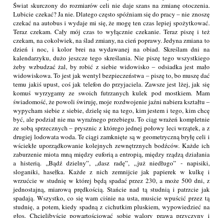
Świat skurczony do rozmiarów celi nie daje szans na zmianę otoczenia.
Lubicie czekać? Ja nie. Dlatego często spóźniam się do pracy – nie znoszę
czekać na autobus i wydaje mi się, że mogę ten czas lepiej spożytkować.
Teraz czekam. Cały mój czas to wyłącznie czekanie. Teraz piszę i też
czekam, na cokolwiek, na ślad zmiany, na cień poprawy. Jedyna zmiana to
dzień i noc, i kolor brei na wydawanej na obiad. Skreślam dni na
kalendarzyku, dużo jeszcze tego skreślania. Nie piszę tego wszystkiego
żeby wzbudzać żal, by robić z siebie widowisko – odsiadka jest mało
widowiskowa. To jest jak wentyl bezpieczeństwa – piszę to, bo muszę dać
temu jakiś upust, coś jak telefon do przyjaciela. Zawsze jest lżej, jak się
komuś wyrzygamy ze swoich futrzanych kulek pod mostkiem. Mam
świadomość, że powoli świruję, moje rozdwojenie jaźni nabiera kształtu –
wypycham siebie z siebie, dzielę się na tego, kim jestem i tego, kim chcę
być, ale podział nie ma wyraźnego przebiegu. To ciąg wrażeń kompletnie
ze sobą sprzecznych – prysznic z którego jednej połowy leci wrzątek, a z
drugiej lodowata woda. Te ciągi zamknięte są w geometryczną bryłę celi i
wściekłe uporządkowanie kolejnych zewnętrznych bodźców. Każde ich
zaburzenie miota mną między euforią a entropią, między rządzą działania
a histerią. „Bądź dzielny”, „dasz radę”, „już niedługo” - napisiki,
sloganiki, hasełka. Każde z nich zemnijcie jak papierek w kulkę i
wrzućcie w studnię w której będą spadać przez 230, a może 500 dni, z
jednostajną, miarową prędkością. Stańcie nad tą studnią i patrzcie jak
spadają. Wszystko, co się wam ciśnie na usta, musicie wpuścić przez tą
studnię, a potem, kiedy spadną z cichutkim pluskiem, wypowiedzieć na
głos. Chcielibyście powartościować sobie walory prawa przyczyny i