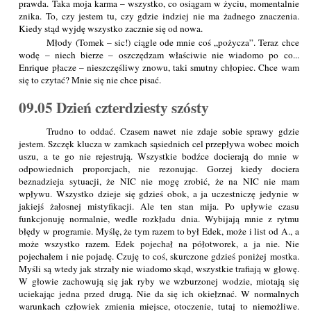
prawda. Taka moja karma – wszystko, co osiągam w życiu, momentalnie
znika. To, czy jestem tu, czy gdzie indziej nie ma żadnego znaczenia.
Kiedy stąd wyjdę wszystko zacznie się od nowa.
Młody (Tomek – sic!) ciągle ode mnie coś „pożycza”. Teraz chce
wodę – niech bierze – oszczędzam właściwie nie wiadomo po co...
Enrique płacze – nieszczęśliwy znowu, taki smutny chłopiec. Chce wam
się to czytać? Mnie się nie chce pisać.
09.05 Dzień czterdziesty szósty
Trudno to oddać. Czasem nawet nie zdaje sobie sprawy gdzie
jestem. Szczęk klucza w zamkach sąsiednich cel przepływa wobec moich
uszu, a te go nie rejestrują. Wszystkie bodźce docierają do mnie w
odpowiednich proporcjach, nie rezonując. Gorzej kiedy dociera
beznadzieja sytuacji, że NIC nie mogę zrobić, że na NIC nie mam
wpływu. Wszystko dzieje się gdzieś obok, a ja uczestniczę jedynie w
jakiejś żałosnej mistyfikacji. Ale ten stan mija. Po upływie czasu
funkcjonuję normalnie, wedle rozkładu dnia. Wybijają mnie z rytmu
błędy w programie. Myślę, że tym razem to był Edek, może i list od A., a
może wszystko razem. Edek pojechał na półotworek, a ja nie. Nie
pojechałem i nie pojadę. Czuję to coś, skurczone gdzieś poniżej mostka.
Myśli są wtedy jak strzały nie wiadomo skąd, wszystkie trafiają w głowę.
W głowie zachowują się jak ryby we wzburzonej wodzie, miotają się
uciekając jedna przed drugą. Nie da się ich okiełznać. W normalnych
warunkach człowiek zmienia miejsce, otoczenie, tutaj to niemożliwe.