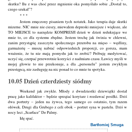
skutku? Ilu z was choć przez mgnienie oka pomyślało sobie „Dostał to,
czego szukał”?
* * *
Jestem zmęczony pisaniem tych notatek. Jako terapia daje skutki
mizerne. NIC mnie nie cieszy, miewałem depreski mniejsze i większe, ale
TO MIEJSCE to narzędzie KOMPRESJI dzień w dzień redukujące we
mnie to, co dla systemu zbędne. Jestem trochę jak świnia w chlewni,
zanim przystąpię zaszczytu społecznego przerobu na mięso – wędliny,
garmażerię – muszę nabrać odpowiednich proporcji, co gorsza, mam
wrażenie, że tu nie mają pomysłu jak to zrobić? Próbuję medytować,
uczyć się, czerpać przewrotnie korzyści z nadmiaru czasu. Ławicy myśli w
mojej głowie to nie przekonuje, a dla „personelu” jestem zwykłym
przestępcą, nie zasługuję na nic ponad to co mnie tu spotyka.
10.05 Dzień czterdziesty siódmy
Weekend jak zwykle. Młody z dwudziestki dziewiątki dostał
pracę jako kalifaktor – będzie sprzątać korytarz i rozdawać posiłki. Dziś
dwa portrety – jeden na żywca, tego samego co ostatnio, tym razem
ołówek. Drugi dla Grubego z celi obok – portret syna w pastelu. Dziś w
nocy leci „Scarface” De Palmy.
Idę spać.
Bartłomiej Smuga