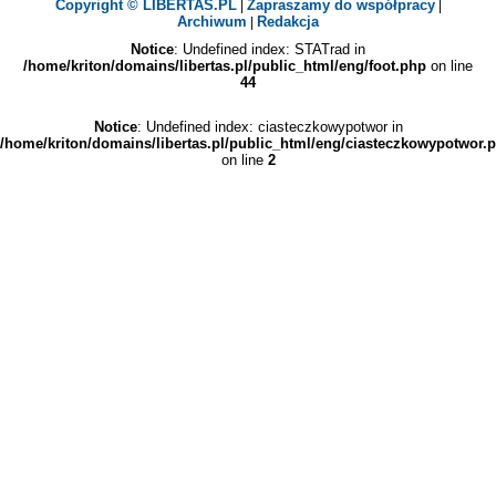
Copyright © LIBERTAS.PL
Zapraszamy do współpracy
|
|
Archiwum
Redakcja
|
Notice
: Undefined index: STATrad in
/home/kriton/domains/libertas.pl/public_html/eng/foot.php
on line
44
Notice
: Undefined index: ciasteczkowypotwor in
/home/kriton/domains/libertas.pl/public_html/eng/ciasteczkowypotwor.
on line
2