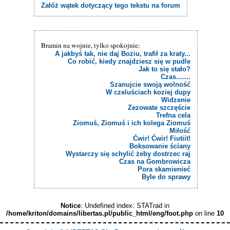
Załóż wątek dotyczący tego tekstu na forum
Bramin na wojnie, tylko spokojnie:
A jakbyś tak, nie daj Boziu, trafił za kraty...
Co robić, kiedy znajdziesz się w pudle
Jak to się stało?
Czas.......
Szanujcie swoją wolność
W czeluściach koziej dupy
Widzenie
Zezowate szczęście
Trefna cela
Ziomuś, Ziomuś i ich kolega Ziomuś
Miłość
Ćwir! Ćwir! Fiutiit!
Boksowanie ściany
Wystarczy się schylić żeby dostrzec raj
Czas na Gombrowicza
Pora skamienieć
Byle do sprawy
Notice
: Undefined index: STATrad in
/home/kriton/domains/libertas.pl/public_html/eng/foot.php
on line
10