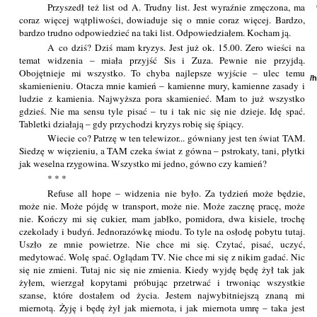
Przyszedł też list od A. Trudny list. Jest wyraźnie zmęczona, ma
coraz więcej wątpliwości, dowiaduje się o mnie coraz więcej. Bardzo,
bardzo trudno odpowiedzieć na taki list. Odpowiedziałem. Kocham ją.
A co dziś? Dziś mam kryzys. Jest już ok. 15.00. Zero wieści na
temat widzenia – miała przyjść Sis i Zuza. Pewnie nie przyjdą.
Obojętnieje mi wszystko. To chyba najlepsze wyjście – ulec temu
/
skamienieniu. Otacza mnie kamień – kamienne mury, kamienne zasady i
ludzie z kamienia. Najwyższa pora skamienieć. Mam to już wszystko
gdzieś. Nie ma sensu tyle pisać – tu i tak nic się nie dzieje. Idę spać.
Tabletki działają – gdy przychodzi kryzys robię się śpiący.
Wiecie co? Patrzę w ten telewizor... gówniany jest ten świat TAM.
Siedzę w więzieniu, a TAM czeka świat z gówna – pstrokaty, tani, płytki
jak weselna rzygowina. Wszystko mi jedno, gówno czy kamień?
* * *
Refuse all hope – widzenia nie było. Za tydzień może będzie,
może nie. Może pójdę w transport, może nie. Może zacznę pracę, może
nie. Kończy mi się cukier, mam jabłko, pomidora, dwa kisiele, trochę
czekolady i budyń. Jednorazówkę miodu. To tyle na osłodę pobytu tutaj.
Uszło ze mnie powietrze. Nie chce mi się. Czytać, pisać, uczyć,
medytować. Wolę spać. Oglądam TV. Nie chce mi się z nikim gadać. Nic
się nie zmieni. Tutaj nic się nie zmienia. Kiedy wyjdę będę żył tak jak
żyłem, wierzgał kopytami próbując przetrwać i trwoniąc wszystkie
szanse, które dostałem od życia. Jestem najwybitniejszą znaną mi
miernotą. Żyję i będę żył jak miernota, i jak miernota umrę – taka jest