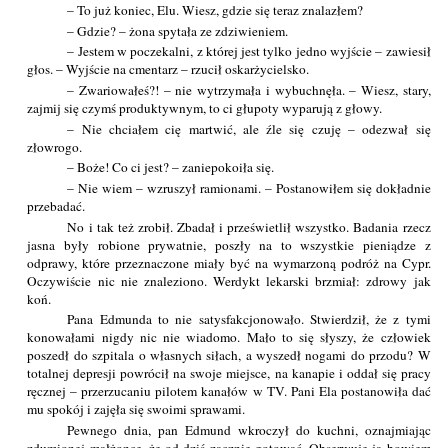
– To już koniec, Elu. Wiesz, gdzie się teraz znalazłem?
– Gdzie? – żona spytała ze zdziwieniem.
– Jestem w poczekalni, z której jest tylko jedno wyjście – zawiesił
głos. – Wyjście na cmentarz – rzucił oskarżycielsko.
– Zwariowałeś?! – nie wytrzymała i wybuchnęła. – Wiesz, stary,
zajmij się czymś produktywnym, to ci głupoty wyparują z głowy.
– Nie chciałem cię martwić, ale źle się czuję – odezwał się
złowrogo.
– Boże! Co ci jest? – zaniepokoiła się.
– Nie wiem – wzruszył ramionami. – Postanowiłem się dokładnie
przebadać.
No i tak też zrobił. Zbadał i prześwietlił wszystko. Badania rzecz
jasna były robione prywatnie, poszły na to wszystkie pieniądze z
odprawy, które przeznaczone miały być na wymarzoną podróż na Cypr.
Oczywiście nic nie znaleziono. Werdykt lekarski brzmiał: zdrowy jak
koń.
Pana Edmunda to nie satysfakcjonowało. Stwierdził, że z tymi
konowałami nigdy nic nie wiadomo. Mało to się słyszy, że człowiek
poszedł do szpitala o własnych siłach, a wyszedł nogami do przodu? W
totalnej depresji powrócił na swoje miejsce, na kanapie i oddał się pracy
ręcznej – przerzucaniu pilotem kanałów w TV. Pani Ela postanowiła dać
mu spokój i zajęła się swoimi sprawami.
Pewnego dnia, pan Edmund wkroczył do kuchni, oznajmiając
zdumionej małżonce, że od dziś zacznie gotować. Obserwuje ją bowiem