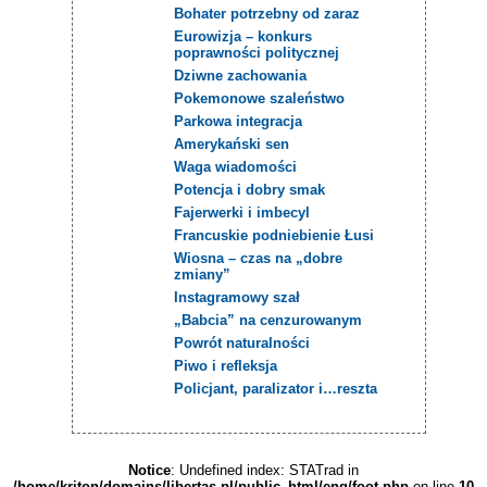
Bohater potrzebny od zaraz
Eurowizja – konkurs
poprawności politycznej
Dziwne zachowania
Pokemonowe szaleństwo
Parkowa integracja
Amerykański sen
Waga wiadomości
Potencja i dobry smak
Fajerwerki i imbecyl
Francuskie podniebienie Łusi
Wiosna – czas na „dobre
zmiany”
Instagramowy szał
„Babcia” na cenzurowanym
Powrót naturalności
Piwo i refleksja
Policjant, paralizator i…reszta
Notice
: Undefined index: STATrad in
/home/kriton/domains/libertas.pl/public_html/eng/foot.php
on line
10