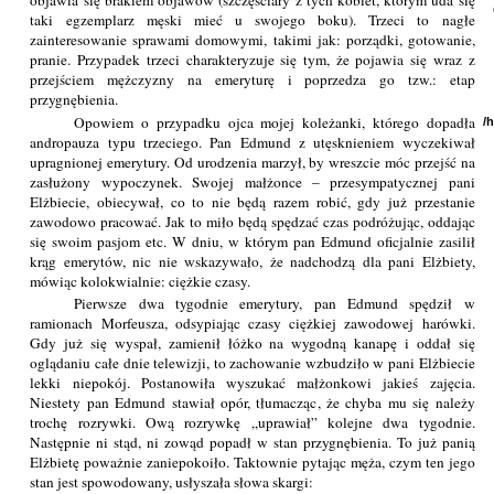
objawia się brakiem objawów (szczęściary z tych kobiet, którym uda się
taki egzemplarz męski mieć u swojego boku). Trzeci to nagłe
zainteresowanie sprawami domowymi, takimi jak: porządki, gotowanie,
pranie. Przypadek trzeci charakteryzuje się tym, że pojawia się wraz z
przejściem mężczyzny na emeryturę i poprzedza go tzw.: etap
przygnębienia.
Opowiem o przypadku ojca mojej koleżanki, którego dopadła
/
andropauza typu trzeciego. Pan Edmund z utęsknieniem wyczekiwał
upragnionej emerytury. Od urodzenia marzył, by wreszcie móc przejść na
zasłużony wypoczynek. Swojej małżonce – przesympatycznej pani
Elżbiecie, obiecywał, co to nie będą razem robić, gdy już przestanie
zawodowo pracować. Jak to miło będą spędzać czas podróżując, oddając
się swoim pasjom etc. W dniu, w którym pan Edmund oficjalnie zasilił
krąg emerytów, nic nie wskazywało, że nadchodzą dla pani Elżbiety,
mówiąc kolokwialnie: ciężkie czasy.
Pierwsze dwa tygodnie emerytury, pan Edmund spędził w
ramionach Morfeusza, odsypiając czasy ciężkiej zawodowej harówki.
Gdy już się wyspał, zamienił łóżko na wygodną kanapę i oddał się
oglądaniu całe dnie telewizji, to zachowanie wzbudziło w pani Elżbiecie
lekki niepokój. Postanowiła wyszukać małżonkowi jakieś zajęcia.
Niestety pan Edmund stawiał opór, tłumacząc, że chyba mu się należy
trochę rozrywki. Ową rozrywkę „uprawiał” kolejne dwa tygodnie.
Następnie ni stąd, ni zowąd popadł w stan przygnębienia. To już panią
Elżbietę poważnie zaniepokoiło. Taktownie pytając męża, czym ten jego
stan jest spowodowany, usłyszała słowa skargi: