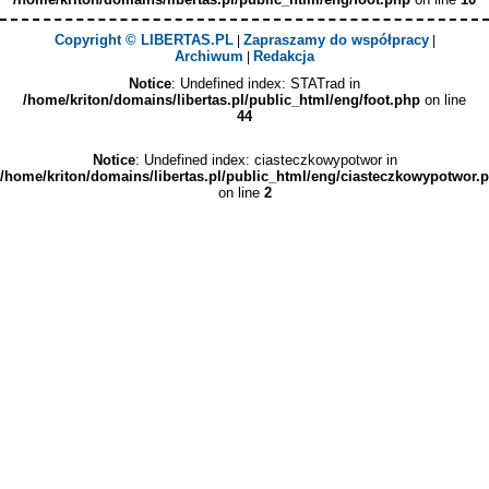
Copyright © LIBERTAS.PL
Zapraszamy do współpracy
|
|
Archiwum
Redakcja
|
Notice
: Undefined index: STATrad in
/home/kriton/domains/libertas.pl/public_html/eng/foot.php
on line
44
Notice
: Undefined index: ciasteczkowypotwor in
/home/kriton/domains/libertas.pl/public_html/eng/ciasteczkowypotwor.
on line
2