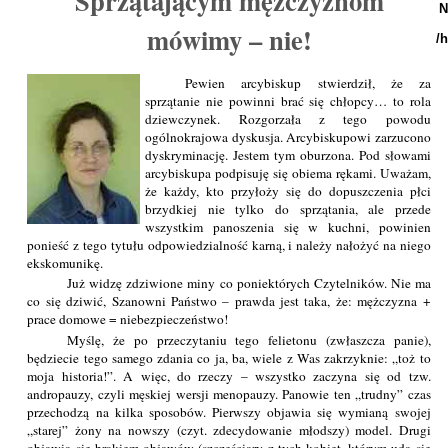
Sprzątającym mężczyznom
N
mówimy – nie!
/
Pewien arcybiskup stwierdził, że za
sprzątanie nie powinni brać się chłopcy… to rola
dziewczynek. Rozgorzała z tego powodu
ogólnokrajowa dyskusja. Arcybiskupowi zarzucono
dyskryminację. Jestem tym oburzona. Pod słowami
arcybiskupa podpisuję się obiema rękami. Uważam,
że każdy, kto przyłoży się do dopuszczenia płci
brzydkiej nie tylko do sprzątania, ale przede
wszystkim panoszenia się w kuchni, powinien
ponieść z tego tytułu odpowiedzialność karną, i należy nałożyć na niego
ekskomunikę.
Już widzę zdziwione miny co poniektórych Czytelników. Nie ma
co się dziwić, Szanowni Państwo – prawda jest taka, że: mężczyzna +
prace domowe = niebezpieczeństwo!
Myślę, że po przeczytaniu tego felietonu (zwłaszcza panie),
będziecie tego samego zdania co ja, ba, wiele z Was zakrzyknie: „toż to
moja historia!”. A więc, do rzeczy – wszystko zaczyna się od tzw.
andropauzy, czyli męskiej wersji menopauzy. Panowie ten „trudny” czas
przechodzą na kilka sposobów. Pierwszy objawia się wymianą swojej
„starej” żony na nowszy (czyt. zdecydowanie młodszy) model. Drugi