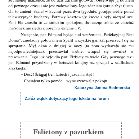
od pewnego czasu i nie jest zadowolony. Jego zdaniem gotuje zbyt tłusto.
On to zmieni. Szalał w kuchni przez dwa tygodnie, gotując wedle porad
telewizyjnych kucharzy. Potrawy kosztowały krocie i były niezjadliwe.
Pani Ela znosiła to ze stoickim spokojem, tłumacząc sobie, że chociaż
małżonek nie siedzi z nosem w ekranie TV.
Następnie, pan Edmund będąc pod wrażeniem „Perfekcyjnej Pani
Domu”, znudzony gotowaniem (spalił wszystkie garnki), przerzucił się na
sprzątanie. Mył okna o drugiej w nocy (ta pora wydawała się mu
najodpowiedniejsza), przestawiał meble, wtrącał się również w
prasowanie. Tego już było dla pani Elżbiety za wiele. Gdy pewnego razu
pan Edmund przyodziany w fartuszek kolejny raz sprzątał w szufladach,
krzyknęła:
– Dość! Ściągaj tren fartuch i jazda mi stąd!
– Chciałem tylko pomóc – wymaszerował z pokoju.
Katarzyna Janina Redmerska
Załóż wątek dotyczący tego tekstu na forum
Felietony z pazurkiem