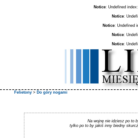
Notice
: Undefined ind
Notice
: Undef
Notice
: Undefined 
Notice
: Undef
Notice
: Undef
Felietony
>
Do góry nogami
Na wojnę nie idziesz po to b
tylko po to by jakiś inny biedny skurc