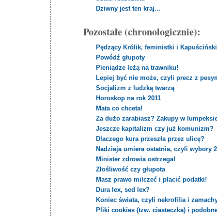
Dziwny jest ten kraj...
Pozostałe (chronologicznie):
Pędzący Królik, feministki i Kapuścińsk
Powódź głupoty
Pieniądze leżą na trawniku!
Lepiej być nie może, czyli precz z pes
Socjalizm z ludzką twarzą
Horoskop na rok 2011
Mata co chceta!
Za dużo zarabiasz? Zakupy w lumpeksie 
Jeszcze kapitalizm czy już komunizm?
Dlaczego kura przeszła przez ulicę?
Nadzieja umiera ostatnia, czyli wybory 
Minister zdrowia ostrzega!
Złośliwość czy głupota
Masz prawo milczeć i płacić podatki!
Dura lex, sed lex?
Koniec świata, czyli nekrofilia i zamach
Pliki cookies (tzw. ciasteczka) i podobn