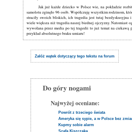
Jak już każde dziecko w Polsce wie, na pokładzie rozb
samolotu zginęło 96 osób. Współczuję wszystkim rodzinom, któ
straciły swoich bliskich, ich tragedia jest tutaj bezdyskusyjna 
wiele większa niż tragedia naszej biednej ojczyzny. Natomiast 
wywołana przez media po tej tragedii to już temat na ciekawą p
przykład absolutnego braku umiaru!
Załóż wątek dotyczący tego tekstu na forum
Do góry nogami
Najwyżej oceniane:
Powrót z trzeciego świata
Ameryka się sypie, a w Polsce bez zmian
Kupmy sobie alarm
Szafa Kiszczaka