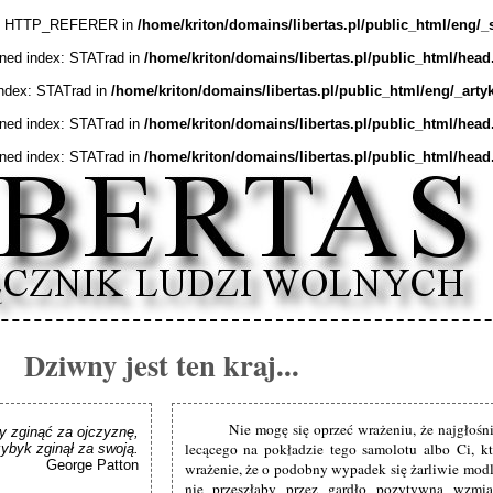
ex: HTTP_REFERER in
/home/kriton/domains/libertas.pl/public_html/eng/_
ined index: STATrad in
/home/kriton/domains/libertas.pl/public_html/head
index: STATrad in
/home/kriton/domains/libertas.pl/public_html/eng/_arty
ined index: STATrad in
/home/kriton/domains/libertas.pl/public_html/head
ined index: STATrad in
/home/kriton/domains/libertas.pl/public_html/head
Dziwny jest ten kraj...
Nie mogę się oprzeć wrażeniu, że najgłośni
y zginąć za ojczyznę,

lecącego na pokładzie tego samolotu albo Ci, kt
zybyk zginął za swoją.
George Patton
wrażenie, że o podobny wypadek się żarliwie modl
nie przeszłaby przez gardło pozytywna wzmi