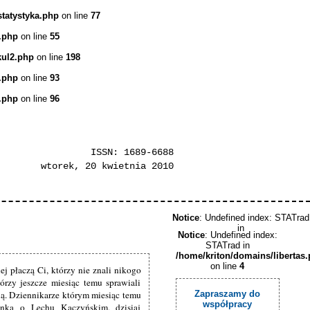
statystyka.php
on line
77
.php
on line
55
kul2.php
on line
198
.php
on line
93
.php
on line
96
ISSN: 1689-6688
wtorek, 20 kwietnia 2010
Notice
: Undefined index: STATrad
in
Notice
: Undefined index:
STATrad in
/home/kriton/domains/libertas
on line
4
ej płaczą Ci, którzy nie znali nikogo
órzy jeszcze miesiąc temu sprawiali
ą. Dziennikarze którym miesiąc temu
Zapraszamy do
współpracy
anka o Lechu Kaczyńskim, dzisiaj