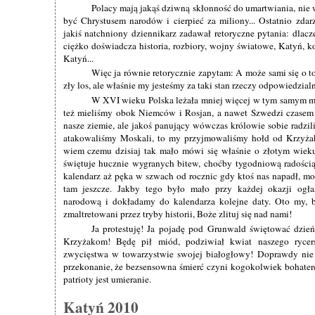
Polacy mają jakąś dziwną skłonność do umartwiania, nie
być Chrystusem narodów i cierpieć za miliony... Ostatnio zdarz
jakiś natchniony dziennikarz zadawał retoryczne pytania: dlacz
ciężko doświadcza historia, rozbiory, wojny światowe, Katyń, 
Katyń...
Więc ja równie retorycznie zapytam: A może sami się o t
zły los, ale właśnie my jesteśmy za taki stan rzeczy odpowiedzial
W XVI wieku Polska leżała mniej więcej w tym samym mi
też mieliśmy obok Niemców i Rosjan, a nawet Szwedzi czasem 
nasze ziemie, ale jakoś panujący wówczas królowie sobie radzil
atakowaliśmy Moskali, to my przyjmowaliśmy hołd od Krzyża
wiem czemu dzisiaj tak mało mówi się właśnie o złotym wieku 
świętuje hucznie wygranych bitew, choćby tygodniową radości
kalendarz aż pęka w szwach od rocznic gdy ktoś nas napadł, mo
tam jeszcze. Jakby tego było mało przy każdej okazji ogła
narodową i dokładamy do kalendarza kolejne daty. Oto my, b
zmaltretowani przez tryby historii, Boże zlituj się nad nami!
Ja protestuję! Ja pojadę pod Grunwald świętować dzień
Krzyżakom! Będę pił miód, podziwiał kwiat naszego rycers
zwycięstwa w towarzystwie swojej białogłowy! Doprawdy nie
przekonanie, że bezsensowna śmierć czyni kogokolwiek bohater
patrioty jest umieranie.
Katyń 2010