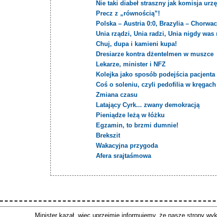
Nie taki diabeł straszny jak komisja ur
Precz z „równością”!
Polska – Austria 0:0, Brazylia – Chorwac
Unia rządzi, Unia radzi, Unia nigdy was 
Chuj, dupa i kamieni kupa!
Dresiarze kontra dżentelmen w muszce
Lekarze, minister i NFZ
Kolejka jako sposób podejścia pacjenta
Coś o soleniu, czyli pedofilia w kręgac
Zmiana czasu
Latający Cyrk... zwany demokracją
Pieniądze leżą w łóżku
Egzamin, to brzmi dumnie!
Brekszit
Wakacyjna przygoda
Afera srajtaśmowa
Copyright © LIBERTAS.PL
Zapraszamy do współpracy
Archiwum
|
|
|
Minister kazał, więc uprzejmie informujemy, że nasze strony wyk