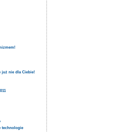
i
ymizmem!
już nie dla Ciebie!
2011
y
e technologie