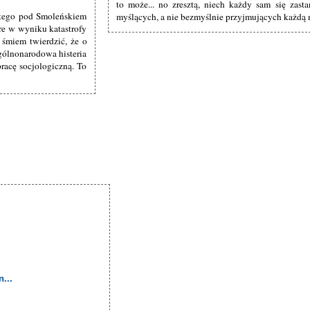
to może... no zresztą, niech każdy sam się zas
itego pod Smoleńskiem
myślących, a nie bezmyślnie przyjmujących każdą m
re w wyniku katastrofy
i śmiem twierdzić, że o
ogólnonarodowa histeria
racę socjologiczną. To
...