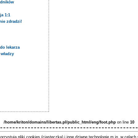
zędników
ja 1:1
nie zdradzi!
 do lekarza
h władzy
/home/kriton/domains/libertas.pl/public_html/eng/foot.php
on line
10
Redakcja
Notice
: Undefined index: STATrad in
/home/kriton/
orzystują pliki cookies (ciasteczka) i inne dziwne technologie m.in. w celac