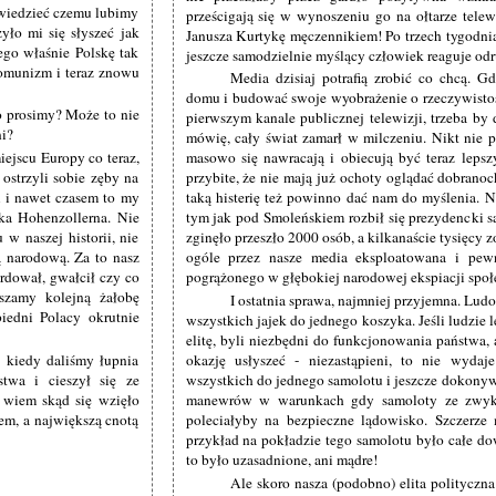
 wiedzieć czemu lubimy
prześcigają się w wynoszeniu go na ołtarze telewi
yło mi się słyszeć jak
Janusza Kurtykę męczennikiem! Po trzech tygodnia
ego właśnie Polskę tak
jeszcze samodzielnie myślący człowiek reaguje 
komunizm i teraz znowu
Media dzisiaj potrafią zrobić co chcą. G
domu i budować swoje wyobrażenie o rzeczywisto
o prosimy? Może to nie
pierwszym kanale publicznej telewizji, trzeba by 
ni?
mówię, cały świat zamarł w milczeniu. Nikt nie p
ejscu Europy co teraz,
masowo się nawracają i obiecują być teraz lepsz
ostrzyli sobie zęby na
przybite, że nie mają już ochoty oglądać dobranoc
i i nawet czasem to my
taką histerię też powinno dać nam do myślenia. N
ka Hohenzollerna. Nie
tym jak pod Smoleńskiem rozbił się prezydencki s
w naszej historii, nie
zginęło przeszło 2000 osób, a kilkanaście tysięcy z
ą narodową. Za to nasz
ogóle przez nasze media eksploatowana i pewn
rdował, gwałcił czy co
pogrążonego w głębokiej narodowej ekspiacji społ
szamy kolejną żałobę
I ostatnia sprawa, najmniej przyjemna. Lu
iedni Polacy okrutnie
wszystkich jajek do jednego koszyka. Jeśli ludzie
elitę, byli niezbędni do funkcjonowania państwa, 
 kiedy daliśmy łupnia
okazję usłyszeć - niezastąpieni, to nie wydaj
twa i cieszył się ze
wszystkich do jednego samolotu i jeszcze dokony
 wiem skąd się wzięło
manewrów w warunkach gdy samoloty ze zwykł
em, a największą cnotą
poleciałyby na bezpieczne lądowisko. Szczerz
przykład na pokładzie tego samolotu było całe do
to było uzasadnione, ani mądre!
Ale skoro nasza (podobno) elita polityczn