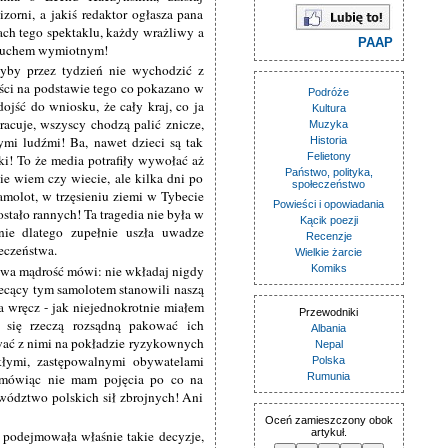
zorni, a jakiś redaktor ogłasza pana
ch tego spektaklu, każdy wrażliwy a
PAAP
odruchem wymiotnym!
dyby przez tydzień nie wychodzić z
ści na podstawie tego co pokazano w
Podróże
dojść do wniosku, że cały kraj, co ja
Kultura
racuje, wszyscy chodzą palić znicze,
Muzyka
ymi ludźmi! Ba, nawet dzieci są tak
Historia
Felietony
ki! To że media potrafiły wywołać aż
Państwo, polityka,
ie wiem czy wiecie, ale kilka dni po
społeczeństwo
amolot, w trzęsieniu ziemi w Tybecie
Powieści i opowiadania
ostało rannych! Ta tragedia nie była w
Kącik poezji
ie dlatego zupełnie uszła uwadze
Recenzje
eczeństwa.
Wielkie żarcie
dowa mądrość mówi: nie wkładaj nigdy
Komiks
 lecący tym samolotem stanowili naszą
a wręcz - jak niejednokrotnie miałem
Przewodniki
e się rzeczą rozsądną pakować ich
Albania
wać z nimi na pokładzie ryzykownych
Nepal
ymi, zastępowalnymi obywatelami
Polska
e mówiąc nie mam pojęcia po co na
Rumunia
wództwo polskich sił zbrojnych! Ani
Oceń zamieszczony obok
artykuł.
a podejmowała właśnie takie decyzje,