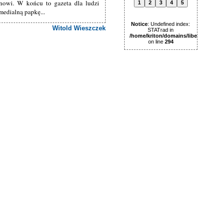
tanowi. W końcu to gazeta dla ludzi
1
2
3
4
5
edialną papkę...
Notice
: Undefined index:
Witold Wieszczek
STATrad in
/home/kriton/domains/libertas.pl
on line
294