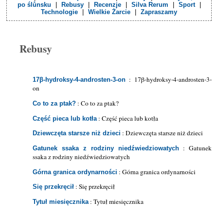
po ślůnsku
|
Rebusy
|
Recenzje
|
Silva Rerum
|
Sport
|
Technologie
|
Wielkie Żarcie
|
Zapraszamy
Rebusy
: 17β-hydroksy-4-androsten-3-
17β-hydroksy-4-androsten-3-on
on
: Co to za ptak?
Co to za ptak?
: Część pieca lub kotła
Część pieca lub kotła
: Dziewczęta starsze niż dzieci
Dziewczęta starsze niż dzieci
: Gatunek
Gatunek ssaka z rodziny niedźwiedziowatych
ssaka z rodziny niedźwiedziowatych
: Górna granica ordynarności
Górna granica ordynarności
: Się przekręcił
Się przekręcił
: Tytuł miesięcznika
Tytuł miesięcznika