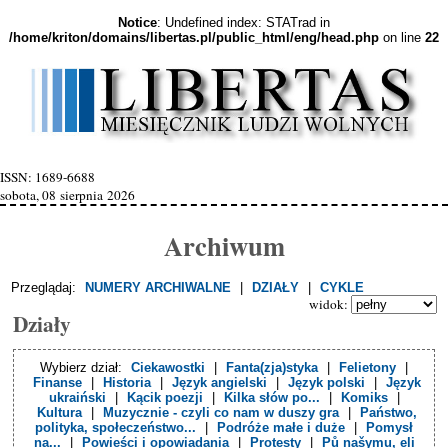
Notice
: Undefined index: STATrad in
/home/kriton/domains/libertas.pl/public_html/eng/head.php
on line
22
ISSN: 1689-6688
sobota, 08 sierpnia 2026
Archiwum
Przeglądaj:
NUMERY ARCHIWALNE
|
DZIAŁY
|
CYKLE
widok:
Działy
Wybierz dział:
Ciekawostki
|
Fanta(zja)styka
|
Felietony
|
Finanse
|
Historia
|
Język angielski
|
Język polski
|
Język
ukraiński
|
Kącik poezji
|
Kilka słów po...
|
Komiks
|
Kultura
|
Muzycznie - czyli co nam w duszy gra
|
Państwo,
polityka, społeczeństwo...
|
Podróże małe i duże
|
Pomysł
na...
|
Powieści i opowiadania
|
Protesty
|
Pů našymu, eli