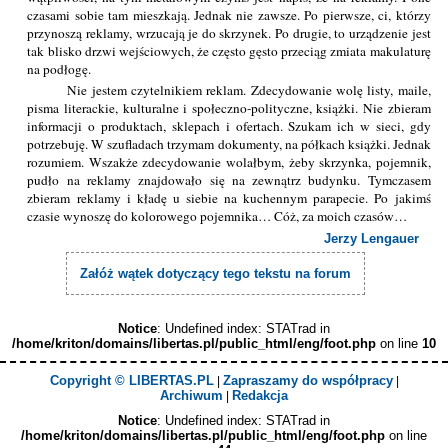
czasami sobie tam mieszkają. Jednak nie zawsze. Po pierwsze, ci, którzy
przynoszą reklamy, wrzucają je do skrzynek. Po drugie, to urządzenie jest
tak blisko drzwi wejściowych, że często gęsto przeciąg zmiata makulaturę
na podłogę.
Nie jestem czytelnikiem reklam. Zdecydowanie wolę listy, maile,
pisma literackie, kulturalne i społeczno-polityczne, książki. Nie zbieram
informacji o produktach, sklepach i ofertach. Szukam ich w sieci, gdy
potrzebuję. W szufladach trzymam dokumenty, na półkach książki. Jednak
rozumiem. Wszakże zdecydowanie wolałbym, żeby skrzynka, pojemnik,
pudło na reklamy znajdowało się na zewnątrz budynku. Tymczasem
zbieram reklamy i kładę u siebie na kuchennym parapecie. Po jakimś
czasie wynoszę do kolorowego pojemnika… Cóż, za moich czasów…
Jerzy Lengauer
Załóż wątek dotyczący tego tekstu na forum
Notice
: Undefined index: STATrad in
/home/kriton/domains/libertas.pl/public_html/eng/foot.php
on line
10
Copyright © LIBERTAS.PL
Zapraszamy do współpracy
|
|
Archiwum
Redakcja
|
Notice
: Undefined index: STATrad in
/home/kriton/domains/libertas.pl/public_html/eng/foot.php
on line