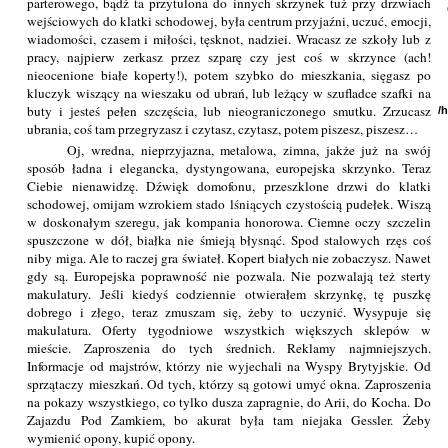
parterowego, bądź ta przytulona do innych skrzynek tuż przy drzwiach
wejściowych do klatki schodowej, była centrum przyjaźni, uczuć, emocji,
wiadomości, czasem i miłości, tęsknot, nadziei. Wracasz ze szkoły lub z
pracy, najpierw zerkasz przez szparę czy jest coś w skrzynce (ach!
nieocenione białe koperty!), potem szybko do mieszkania, sięgasz po
kluczyk wiszący na wieszaku od ubrań, lub leżący w szufladce szafki na
buty i jesteś pełen szczęścia, lub nieograniczonego smutku. Zrzucasz
/
ubrania, coś tam przegryzasz i czytasz, czytasz, potem piszesz, piszesz…
Oj, wredna, nieprzyjazna, metalowa, zimna, jakże już na swój
sposób ładna i elegancka, dystyngowana, europejska skrzynko. Teraz
Ciebie nienawidzę. Dźwięk domofonu, przeszklone drzwi do klatki
schodowej, omijam wzrokiem stado lśniących czystością pudełek. Wiszą
w doskonałym szeregu, jak kompania honorowa. Ciemne oczy szczelin
spuszczone w dół, białka nie śmieją błysnąć. Spod stalowych rzęs coś
niby miga. Ale to raczej gra świateł. Kopert białych nie zobaczysz. Nawet
gdy są. Europejska poprawność nie pozwala. Nie pozwalają też sterty
makulatury. Jeśli kiedyś codziennie otwierałem skrzynkę, tę puszkę
dobrego i złego, teraz zmuszam się, żeby to uczynić. Wysypuje się
makulatura. Oferty tygodniowe wszystkich większych sklepów w
mieście. Zaproszenia do tych średnich. Reklamy najmniejszych.
Informacje od majstrów, którzy nie wyjechali na Wyspy Brytyjskie. Od
sprzątaczy mieszkań. Od tych, którzy są gotowi umyć okna. Zaproszenia
na pokazy wszystkiego, co tylko dusza zapragnie, do Arii, do Kocha. Do
Zajazdu Pod Zamkiem, bo akurat była tam niejaka Gessler. Żeby
wymienić opony, kupić opony.