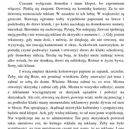
Czasami wyłączam domofon i mam kłopot, bo zapominam
włączyć. Pieklą się znajomi. Dzwonią na komórkę kurierzy. Za to nie
dzwonią roznosiciele reklam. W zasadzie to ich lubię. W większości są
grzeczni. Stawiają ogromne torby wypełnione papierami na ławce i
podchodzą do drzwi klatek, i po kolei naciskają na domofonowe numery
mieszkań. Skromnie się zachowują. Pytają. Nie nalegają. Zawsze spełniają
moją prośbę i nie wrzucają reklam do skrzynki o numerze (…). Gdy jestem
wkurzony, gdy mam dość, i mówię, że dziękuję, ale nie otworzę, nie
wyzywają, nie rzucają kamieniami w okna. Aczkolwiek zauważyłem, że
potrafią czymś podważyć zamek i otworzyć drzwi do klatki schodowej,
gdy domofony milczą. Trochę się boję, że kiedyś może zniknąć rower,
albo wózek, bo nie domkną, drzwi się zablokują. Różnie w życiu bywa.
Sorry, taki klimat.
I wiszą smętnie skrawki kolorowego papieru ze szparek, szczelin.
Żeby, nie daj Boże, nie pominąć wzrokiem. Żeby zauważyć już teraz i
zabrać ze sobą do domu. Właśnie. Można zabrać to, co wisi. Można
otworzyć skrzynkę i zabrać cały plik. Można to wszystko odłożyć, razem
z reklamami wyciągniętymi ze skrzynek sąsiadów i położyć na
skrzynkach. Ale cóż, otworzą się drzwi, powieje wiatr, zrobi się przeciąg i
na podłodze klatki mamy momentalnie reklamowy perski dywan od razu
w błocie. Pan sprzątający, skądinąd niezwykle kulturalny i sympatyczny,
będzie miał kłopot. Ach, gdy widzę reklamy, to od razu jemu współczuję.
Nie współczuje mu za to administrator. Tuż przy skrzynkach powiesił
takie metalowe coś, do którego wkłada się reklamy. Żeby nie było
wątpliwości, na tym metalowym czymś jest napis, że na reklamy. I one