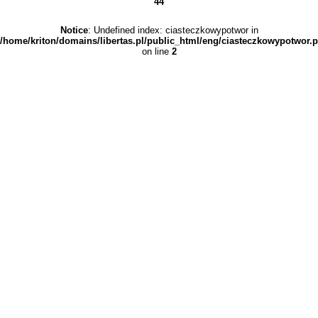
44
Notice
: Undefined index: ciasteczkowypotwor in
/home/kriton/domains/libertas.pl/public_html/eng/ciasteczkowypotwor.
on line
2