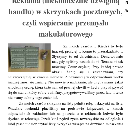
Reklama (niekoniecznie dźwignią
N
handlu) w skrzynkach pocztowych,
/
czyli wspieranie przemysłu
makulaturowego
Za moich czasów… Kiedyś to było
inaczej, prościej… Komu to przeszkadzało…
Słyszymy to od dzieciństwa. Denerwowało
nas, gdy byliśmy nastolatkami. Teraz sami tak
mówimy. Coraz częściej. Przy każdej prawie
okazji. Łapię się i zastanawiam, czy
najzwyczajniej w świecie marudzę. Z pewnością w odpowiednim wieku
inaczej znosi się zmiany. Nie mówię o nadążaniu, ale chyba mamy jakąś
wrodzoną cechę, która każe nam od pewnej chwili w życiu przywiązywać
się do stanu, który sobie uwiliśmy, przygotowywaliśmy przez lata. I teraz
nie mamy ochoty tego zmieniać.
Za moich czasów skrzynka na listy pełniła rolę… skrzynki na listy.
Wszelkie rachunki płaciliśmy na podstawie książeczek w kasach
odpowiednich zakładów lub na poczcie, a o reklamach ledwie było
słychać w telewizji. Jeżeli ktoś pędził życie towarzyskie na odległość i
lubił pisać tudzież czytać listy, skrzynka wisząca na drzwiach mieszkania