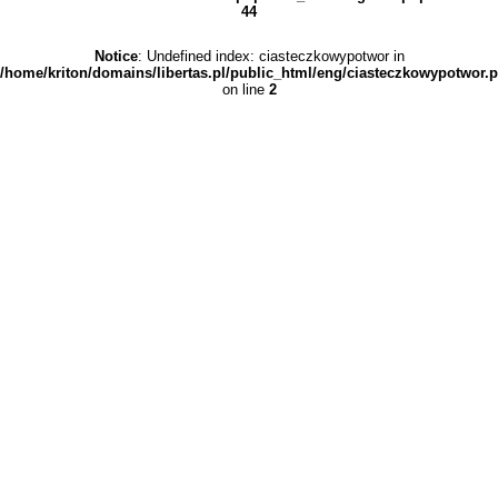
44
Notice
: Undefined index: ciasteczkowypotwor in
/home/kriton/domains/libertas.pl/public_html/eng/ciasteczkowypotwor.
on line
2