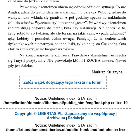
śniadanie do łóżka i zjeść razem.
Prawdziwy dżentelmen ubiera się odpowiednio do sytuacji. To nie
Anglia, gdzie do teatru idzie się w dżinsach i bluzie czy Włochy, gdzie do
warzywniaka wkłada się garnitur. A pół godziny spędza na nakładaniu
żelu do włosów. Wyczucie stylu to cenna „rzecz”. Prawdziwy dżentelmen
zabiera drugą połówkę do teatru, kina czy restauracji. Nie chodzi o to,
żeby robić to co tydzień, ale chyba raz na jakiś czas, wypada „drapnąć”
rękę kobiety i poszaleć. Jedna uwaga. Pamiętaj, że w szaleństwach
dyskotekowych nie patrzysz na inne laski, tylko na tę, co Cię kocha. Ona
i tak to zauważy, gdzie biegasz wzrokiem.
Na końcu najważniejsza rzecz. Prawdziwy dżentelmen uśmiecha
się i myśli pozytywnie. Nie prowokuje kłótni i KOCHA zawsze. Nawet
gdy jest daleko.
Mariusz Kruszyna
Załóż wątek dotyczący tego tekstu na forum
Notice
: Undefined index: STATrad in
/home/kriton/domains/libertas.pl/public_html/eng/foot.php
on line
10
Copyright © LIBERTAS.PL
Zapraszamy do współpracy
|
|
Archiwum
Redakcja
|
Notice
: Undefined index: STATrad in
/home/kriton/domains/libertas.pl/public_html/eng/foot.php
on line