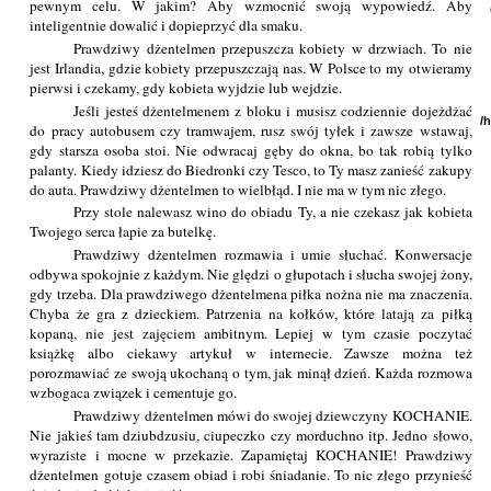
pewnym celu. W jakim? Aby wzmocnić swoją wypowiedź. Aby
inteligentnie dowalić i dopieprzyć dla smaku.
Prawdziwy dżentelmen przepuszcza kobiety w drzwiach. To nie
jest Irlandia, gdzie kobiety przepuszczają nas. W Polsce to my otwieramy
pierwsi i czekamy, gdy kobieta wyjdzie lub wejdzie.
Jeśli jesteś dżentelmenem z bloku i musisz codziennie dojeżdżać
/
do pracy autobusem czy tramwajem, rusz swój tyłek i zawsze wstawaj,
gdy starsza osoba stoi. Nie odwracaj gęby do okna, bo tak robią tylko
palanty. Kiedy idziesz do Biedronki czy Tesco, to Ty masz zanieść zakupy
do auta. Prawdziwy dżentelmen to wielbłąd. I nie ma w tym nic złego.
Przy stole nalewasz wino do obiadu Ty, a nie czekasz jak kobieta
Twojego serca łapie za butelkę.
Prawdziwy dżentelmen rozmawia i umie słuchać. Konwersacje
odbywa spokojnie z każdym. Nie ględzi o głupotach i słucha swojej żony,
gdy trzeba. Dla prawdziwego dżentelmena piłka nożna nie ma znaczenia.
Chyba że gra z dzieckiem. Patrzenia na kołków, które latają za piłką
kopaną, nie jest zajęciem ambitnym. Lepiej w tym czasie poczytać
książkę albo ciekawy artykuł w internecie. Zawsze można też
porozmawiać ze swoją ukochaną o tym, jak minął dzień. Każda rozmowa
wzbogaca związek i cementuje go.
Prawdziwy dżentelmen mówi do swojej dziewczyny KOCHANIE.
Nie jakieś tam dziubdzusiu, ciupeczko czy morduchno itp. Jedno słowo,
wyraziste i mocne w przekazie. Zapamiętaj KOCHANIE! Prawdziwy
dżentelmen gotuje czasem obiad i robi śniadanie. To nic złego przynieść