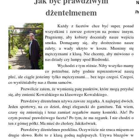
Jak być prawdziwym
N
dżentelmenem
/
Każdy z facetów chce być super, ponad
wszystkimi i zawsze gotowym na pomoc innym.
Pragniemy, aby kobiety doceniały nasze wejścia
smoka. Domagamy się, aby dostrzeżono nasze
zalety, a wady ukryto w koszu. Mienimy się
mężczyznami z klasą. Nie chcemy, aby mówiono o
nas dziady czy lumpy spod Biedronki.
Wychodzi z tym różnie. Niby wszytko mamy
co potrzebne, żeby godnie reprezentować naszą
płeć, ale ciągle jesteśmy tylko mężczyznami… bez tego czegoś. Czegoś,
co wyróżniałoby nas z tłumu samców.
Pozwólcie zatem, że wymienią parę punktów, które mogą przydać
się, aby zmienić Kowalskiego na klasowego Kowalskiego.
Prawdziwy dżentelmen używa zawsze zegarka. A najlepiej dwóch.
Jeden sportowy, na co dzień, drugi elegancki do garnituru. Tak wiem,
czasy się zmieniają i teraz zamiast zegarków mamy komórki. Ale! Po
czym poznać prawdziwego faceta? Po tym, że ma zegarek. I nie chodzi o
ten z górnej półki. Ma mieć do cholery. Jakikolwiek.
Prawdziwy dżentelmen przeklina. Oczywiście nie rzuca mięsem co
drugie słowo. Robi to z klasą godną najlepszych. Używa bluzgów w