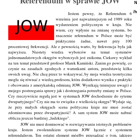
Referendum w sprawie JOW
N
/
Jestem pewny, że Referendum 6
września jest najważniejszym od 1989 roku
wydarzeniem politycznym w kraju. Nie
wiem, czy wpłynie na zmianę systemu, bo
znaczenie referendum w Polsce może być
praktycznie żadne, nawet przy 100
procentowej frekwencji. Ale z pewnością warto, by frekwencja była jak
najwyższa. Niestety wiedza wyborców na temat systemów
jednomandatowych okręgów wyborczych jest znikoma. Ciekawy wykład
na ten temat przedstawił profesor Marek Kamiński. Zanim go powielę, co
czynie na zasadach zgodnych z warunkami autora, przedstawię kilka
swoich uwag. Nie chcę przez to wskazywać, by moja wiedza teoretyczna
mogła się równać z wiedzą profesora, która dodatkowo wynika z praktyki
i obcowania z amerykańską odmianą JOW. Wynikają (niniejsze uwagi) z
mojego postrzegania sprawy jak i dostrzegania potrzeby zmiany w Polsce.
Czy rzeczywiście regułą jest w systemach JOW dochodzenie do sytemu
dwupartyjnego? Czy nie ma to związku z wielkością okręgu? Wydaje się,
że przy małych okręgach scena polityczna kraju nie musi zostać
zdominowana przez dwupartyjność! A sam system JOW może nabrać
oblicza jeszcze bardziej „ludzkiego”.
JOW nie musi dominować w rozwiązywaniu istotnych problemów
kraju. Jestem zwolennikiem systemu JOW łącznie z systemem
referendalnym. Ten ostatni element mógłby przesądzać o tym, jakiego