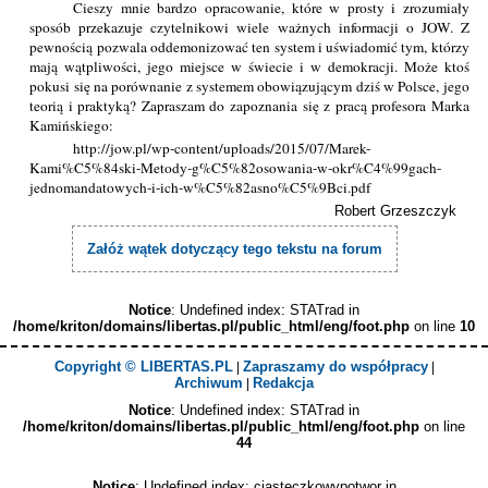
Cieszy mnie bardzo opracowanie, które w prosty i zrozumiały
sposób przekazuje czytelnikowi wiele ważnych informacji o JOW. Z
pewnością pozwala oddemonizować ten system i uświadomić tym, którzy
mają wątpliwości, jego miejsce w świecie i w demokracji. Może ktoś
pokusi się na porównanie z systemem obowiązującym dziś w Polsce, jego
teorią i praktyką? Zapraszam do zapoznania się z pracą profesora Marka
Kamińskiego:
http://jow.pl/wp-content/uploads/2015/07/Marek-
Kami%C5%84ski-Metody-g%C5%82osowania-w-okr%C4%99gach-
jednomandatowych-i-ich-w%C5%82asno%C5%9Bci.pdf
Robert Grzeszczyk
Załóż wątek dotyczący tego tekstu na forum
Notice
: Undefined index: STATrad in
/home/kriton/domains/libertas.pl/public_html/eng/foot.php
on line
10
Copyright © LIBERTAS.PL
Zapraszamy do współpracy
|
|
Archiwum
Redakcja
|
Notice
: Undefined index: STATrad in
/home/kriton/domains/libertas.pl/public_html/eng/foot.php
on line
44
Notice
: Undefined index: ciasteczkowypotwor in