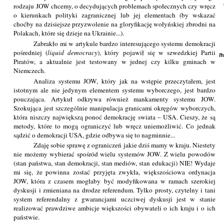
rodzaju JOW chcemy, o decydujących problemach społecznych czy wręcz
o kierunkach polityki zagranicznej lub jej elementach (by wskazać
choćby na dzisiejsze przyzwolenie na gloryfikację wołyńskiej zbrodni na
Polakach, które się dzieje na Ukrainie...).
Zabrakło mi w artykule bardzo interesującego systemu demokracji
pośredniej (
liquid democracy
), który pojawił się w szwedzkiej Partii
/
Piratów, a aktualnie jest testowany w jednej czy kilku gminach w
Niemczech.
Analiza systemu JOW, który jak na wstępie przeczytałem, jest
istotnym ale nie jedynym elementem systemu wyborczego, jest bardzo
pouczająca. Artykuł odkrywa również mankamenty systemu JOW.
Szokująca jest szczególnie manipulacja granicami okręgów wyborczych,
która niszczy największą ponoć demokrację swiata – USA. Cieszy, że są
metody, które to mogą ograniczyć lub wręcz uniemożliwić. Co jednak
sądzić o demokracji USA, gdzie odbywa się to nagminnie...
Zdaję sobie sprawę z ograniczeń jakie dziś mamy w kraju. Niestety
nie możemy wybierać spośród wielu systemów JOW. Z wielu powodów
(stan państwa, stan demokracji, stan mediów, stan edukacji) NIE! Wydaje
mi się, że powinna zostać przyjęta zwykła, większościowa ordynacja
JOW, która z czasem mogłaby być modyfikowana w ramach szerokiej
dyskusji i zmieniana na drodze referendum. Tylko prosty, czytelny i tani
system referendalny z gwarancjami uczciwej dyskusji jest w stanie
realizować prawdziwe ambicje większości obywateli o ich kraju i o ich
państwie.