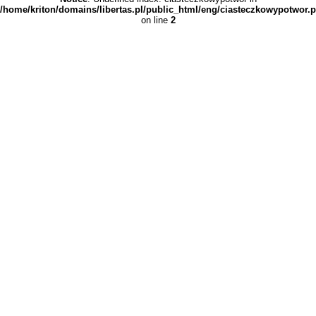
/home/kriton/domains/libertas.pl/public_html/eng/ciasteczkowypotwor.
on line
2