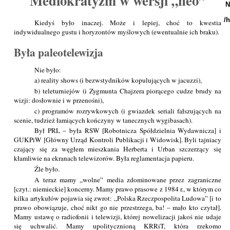
Mediokratyzm w wersji „neo”
N
/
Kiedyś było inaczej. Może i lepiej, choć to kwestia
indywidualnego gustu i horyzontów myślowych (ewentualnie ich braku).
Była paleotelewizja
Nie było:
a) reality shows (i bezwstydników kopulujących w jacuzzi),
b) teleturniejów (i Zygmunta Chajzera piorącego cudze brudy na
wizji: dosłownie i w przenośni),
c) programów rozrywkowych (i gwiazdek seriali fałszujących na
scenie, tudzież łamiących kończyny w tanecznych wygibasach).
Był PRL – była RSW [Robotnicza Spółdzielnia Wydawnicza] i
GUKPiW [Główny Urząd Kontroli Publikacji i Widowisk]. Byli tajniacy
czający się za węgłem mieszkania Herberta i Urban szczerzący się
kłamliwie na ekranach telewizorów. Była reglamentacja papieru.
Źle było.
A teraz mamy „wolne” media zdominowane przez zagraniczne
[czyt.: niemieckie] koncerny. Mamy prawo prasowe z 1984 r., w którym co
kilka artykułów pojawia się zwrot: „Polska Rzeczpospolita Ludowa” [i to
prawo obowiązuje, choć nikt go nie przestrzega, ba! – mało kto czytał].
Mamy ustawę o radiofonii i telewizji, której nowelizacji jakoś nie udaje
się uchwalić. Mamy upolitycznioną KRRiT, która rzekomo