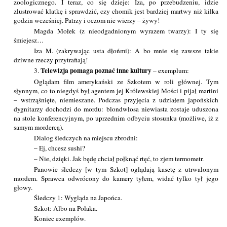
zoologicznego. I teraz, co się dzieje: Iza, po przebudzeniu, idzie
zlustrować klatkę i sprawdzić, czy chomik jest bardziej martwy niż kilka
godzin wcześniej. Patrzy i oczom nie wierzy – żywy!
Magda Mołek (z nieodgadnionym wyrazem twarzy): I ty się
śmiejesz…
Iza M. (zakrywając usta dłońmi): A bo mnie się zawsze takie
dziwne rzeczy przytrafiają!
Telewizja pomaga poznać inne kultury
3.
– exemplum:
Oglądam film amerykański ze Szkotem w roli głównej. Tym
słynnym, co to niegdyś był agentem jej Królewskiej Mości i pijał martini
– wstrząśnięte, niemieszane. Podczas przyjęcia z udziałem japońskich
dygnitarzy dochodzi do mordu: blondwłosa niewiasta zostaje uduszona
na stole konferencyjnym, po uprzednim odbyciu stosunku (możliwe, iż z
samym mordercą).
Dialog śledczych na miejscu zbrodni:
– Ej, chcesz sushi?
– Nie, dzięki. Jak będę chciał połknąć rtęć, to zjem termometr.
Panowie śledczy [w tym Szkot] oglądają kasetę z utrwalonym
mordem. Sprawca odwrócony do kamery tyłem, widać tylko tył jego
głowy.
Śledczy 1: Wygląda na Japońca.
Szkot: Albo na Polaka.
Koniec exemplów.