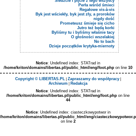
Śledźcie i pijcie z tego wszyscy
Perła wśród śmieci
Regałowe vis-à-vis
Byk jest wściekły, byk jest zły, a proroków
nigdy dość
Prometeusz śmieje się cicho
Jutro też będą korki
Byliśmy tu i byliśmy właśnie tacy
O głośności wszelakiej
No to bach
Dzieje początków krytyka-miernoty
Notice
: Undefined index: STATrad in
/home/kriton/domains/libertas.pl/public_html/eng/foot.php
on line
10
Copyright © LIBERTAS.PL
Zapraszamy do współpracy
|
|
Archiwum
Redakcja
|
Notice
: Undefined index: STATrad in
/home/kriton/domains/libertas.pl/public_html/eng/foot.php
on line
44
Notice
: Undefined index: ciasteczkowypotwor in
/home/kriton/domains/libertas.pl/public_html/eng/ciasteczkowypotwor.
on line
2