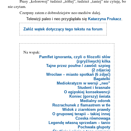
Prasy „kolorowej” tudzież „żółtej”, tudzież „taniej” nie cytuję, bo
nie czytam.
Czerpmy zatem z dobrodziejstw neo-mediów dalej.
Telewizji paleo i neo przyglądała się
Katarzyna Frukacz
.
Załóż wątek dotyczący tego tekstu na forum
Na wspak:
Pamflet ignoranta, czyli o filozofii słów
(zgryźliwych) kilka
Tajne przez poufne / zawód: szpieg
(2 zdjęcia)
Wrocław – miasto spotkań (6 zdjęć)
Bagatelki
Mediokratyzm w wersji „neo”
Student i krasnale
O egipskiej konsekwencji
Koniec (gorszy) świata
Medialny odorek
Rozrachunek z flamastrem w tle
Widok z ziarnkiem prawdy
O grupowej terapii – takiej innej
Czeska równowaga
Legendę własną sprzedam – tanio
Pochwała głupoty