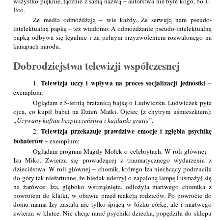
wszystko pięknie, łącznie z samą nazwą – autorstwa nie byle kogo, bo U.
Eco.
Że media odmóżdżają – wie każdy. Że serwują nam pseudo-
intelektualną papkę – też wiadomo. A odmóżdżanie pseudo-intelektualną
papką odbywa się legalnie i za pełnym przyzwoleniem rozwalonego na
kanapach narodu.
Dobrodziejstwa telewizji współczesnej
Telewizja uczy i wpływa na proces socjalizacji jednostki
1.
–
exemplum:
Oglądam z 5-letnią bratanicą bajkę o Ludwiczku. Ludwiczek pyta
ojca, co kupił babci na Dzień Matki. Ojciec [z chytrym uśmieszkiem]:
Używany kaftan bezpieczeństwa i kajdanki gratis
.
Telewizja przekazuje prawdziwe emocje i zgłębia psychikę
2.
bohaterów
– exemplum:
Oglądam program Magdy Mołek o celebrytach. W roli głównej –
Iza Miko. Zwierza się prowadzącej z traumatycznego wydarzenia z
dzieciństwa. W roli głównej – chomik, którego Iza niechcący podrzuciła
do góry tak niefortunne, że biedak uderzył o zapaloną lampę i usmażył się
na żarówce. Iza, głęboko wstrząśnięta, odłożyła martwego chomika z
powrotem do klatki, w obawie przed reakcją rodziców. Po powrocie do
domu mama Izy zastała nie tylko śpiącą w łóżku córkę, ale i martwego
zwierza w klatce. Nie chcąc ranić psychiki dziecka, popędziła do sklepu