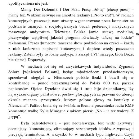
upolityczniona nie jest.
Mamy Der Dziennik i Der Fakt. Prasę „żółtą” [cheap press] –
mamy też. Widzom serwuje się ambitne reklamy [„No to sru!”]. W radiach
komercyjnych puszczają nam utwory wygenerowane przez komputer na
podstawie znanych z socjologicznych badań preferencji muzycznych
masowego audytorium. Telewizja Polska łamie ustawę medialną,
/
przerywając wątpliwej jakości program „Gwiazdy tańczą na lodzie”
reklamami. Prezes tłumaczy: taneczne show podzielono na części – każdą
z nich kończono napisami końcowymi i dopiero wtedy puszczano
reklamy. Zatem były to różne audycje, a zarząd TVP niczego, broń Boże,
nie złamał. Doprawdy.
W mediach roi się od arcyciekawych indywiduów. Zygmunt
Solorz [właściciel Polsatu], będąc młodzieńcem przedsiębiorczym,
sprzedawał niegdyś w Niemczech polskie lizaki i bawił się w
kontrabandę – ponoć przeszmuglował do Polski 600 tys. paczek
papierosów. Ojciec Dyrektor dwoi się i troi: bije dziennikarzy, lży
najwyższe organy państwowe, posłów głosujących za prawem do aborcji
określa mianem „prostytutek, którym golono głowy za kontakty z
Niemcami”. Palikot brata się ze świńskim łbem, a prezenterka radia RMF
komentuje walkę Kylie Minogue z rakiem piersi: „No – ja też walczę. Z
grypą”.
Była paleotelewizja – jest neotelewizja. Jest widz aktywny:
oceniający, komentujący, eliminujący sezonowych idolów z wprawą i
precyzją terminatora. A wszystko to w mediach typu high-tech. Czyli