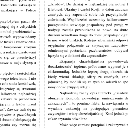
„dziadów’. Do dzisiaj w najbardziej pierwotnej f
 katechetki zakazała w
Białorusi, Ukrainy i części Rosji, w dzień zadusz
 raczkujący w Polsce
zmarłych, aby zapewnić sobie ich przychylnoś
zaświatach. Współcześni uczestnicy halloweeno
 przyłożyłem pazur do
poczęstunku, stawiając gospodarzy pod presją 
ącej się z celtyckich
tradycja została przebudzona na nowo, na skut
kom bal przebierańców.
duszom oświetlano drogę do domu, rozpalając ogni
or trick
, wypowiadamy
tę noc wśród bliskich. Kolejny słowiański odpowi
e troski i zmartwienia.
oryginalne połączenie ze zwyczajem „zapustów
ich lampionów, którymi
odmiennymi postaciami przebierańców, odbywał
, a rodzice częstowani
łączyła się z datkami dla zapustników.
o się, że przechytrzył
Ekspansja chrześcijaństwa powodowa
eszcze w maju słyszę: a
(bezskutecznie) tępione, próbowano wyprzeć je
ekskomuniką. Jednakże lepszą drogą okazała si
pięcio- i sześciolatka
kiedy wierni składają ofiary za zmarłych, zni
wego telewizora. I nie
jałmużną, by modlili się za tych co odeszli to 
 całe stada kreskówek,
ramy obowiązującej religii.
oksiężnicy są stworami
Najbardziej znany opis literacki „dziadó
alloween najbardziej
oburzenie Kościoła, powodując umieszczenie d
 zabawa w przeddzień
zakazanych” i to pomimo faktu, iż nawiązania w
jącymi z lęków przed
wyraźnie wskazują na postępujące przemies
z”. Zawsze trafi się na
zwyczajów i wiary chrześcijańskiej. Ktoś jednak 
ybyszów z przeróżnych
zakaz czytania odwołano.
 słusznie) dołączają do
Może więc zamiast potępiać i zakazywać 
pytania czy można się