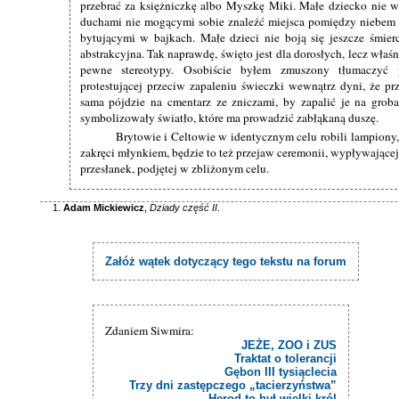
przebrać za księżniczkę albo Myszkę Miki. Małe dziecko nie 
duchami nie mogącymi sobie znaleźć miejsca pomiędzy niebem 
bytującymi w bajkach. Małe dzieci nie boją się jeszcze śmierc
abstrakcyjna. Tak naprawdę, święto jest dla dorosłych, lecz właś
pewne stereotypy. Osobiście byłem zmuszony tłumaczyć p
protestującej przeciw zapaleniu świeczki wewnątrz dyni, że pr
sama pójdzie na cmentarz ze zniczami, by zapalić je na grob
symbolizowały światło, które ma prowadzić zabłąkaną duszę.
Brytowie i Celtowie w identycznym celu robili lampiony,
zakręci młynkiem, będzie to też przejaw ceremonii, wypływające
przesłanek, podjętej w zbliżonym celu.
Adam Mickiewicz
,
Dziady część II
.
Załóż wątek dotyczący tego tekstu na forum
Zdaniem Siwmira:
JEŻE, ZOO i ZUS
Traktat o tolerancji
Gębon III tysiąclecia
Trzy dni zastępczego „tacierzyństwa”
Herod to był wielki król