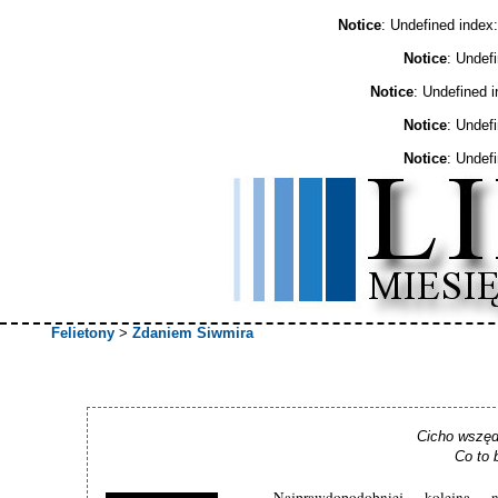
Notice
: Undefined ind
Notice
: Undef
Notice
: Undefined 
Notice
: Undef
Notice
: Undef
Felietony
>
Zdaniem Siwmira
Cicho wszędz
Co to 
Najprawdopodobniej kolejna 