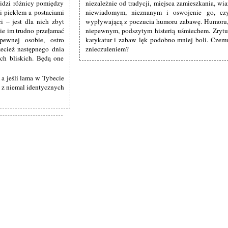
niezależnie od tradycji, miejsca zamieszkania, wi
widzi różnicy pomiędzy
niewiadomym, nieznanym i oswojenie go, czy
i piekłem a postaciami
wypływającą z poczucia humoru zabawę. Humoru, 
i – jest dla nich zbyt
niepewnym, podszytym histerią uśmiechem. Zrytu
nie im trudno przełamać
karykatur i zabaw lęk podobno mniej boli. Czem
ewnej osobie, ostro
znieczuleniem?
zecież następnego dnia
ach bliskich. Będą one
 a jeśli lama w Tybecie
j z niemal identycznych