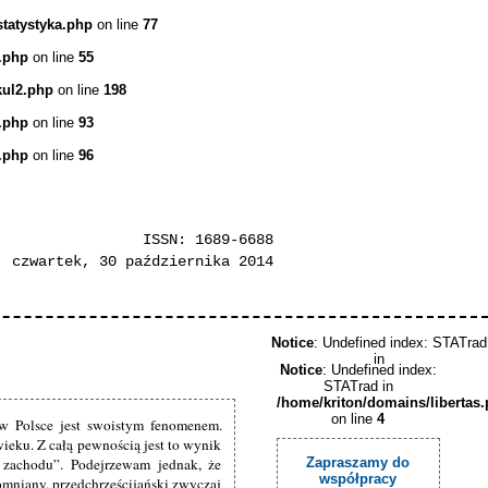
statystyka.php
on line
77
.php
on line
55
kul2.php
on line
198
.php
on line
93
.php
on line
96
ISSN: 1689-6688
czwartek, 30 października 2014
Notice
: Undefined index: STATrad
in
Notice
: Undefined index:
STATrad in
/home/kriton/domains/libertas
on line
4
w Polsce jest swoistym fenomenem.
wieku. Z całą pewnością jest to wynik
 zachodu”. Podejrzewam jednak, że
Zapraszamy do
współpracy
omniany, przedchrześcijański zwyczaj