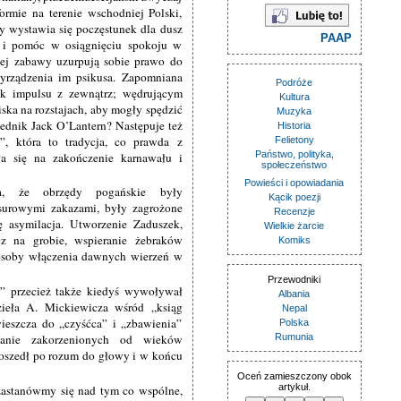
ormie na terenie wschodniej Polski,
ny wystawia się poczęstunek dla dusz
PAAP
ć i pomóc w osiągnięciu spokoju w
wej zabawy uzurpują sobie prawo do
wyrządzenia im psikusa. Zapomniana
Podróże
ek impulsu z zewnątrz; wędrującym
Kultura
ska na rozstajach, aby mogły spędzić
Muzyka
ednik Jack O’Lantern? Następuje też
Historia
”, która to tradycja, co prawda z
Felietony
Państwo, polityka,
a się na zakończenie karnawału i
społeczeństwo
Powieści i opowiadania
ła, że obrzędy pogańskie były
Kącik poezji
 surowymi zakazami, były zagrożone
Recenzje
ę asymilacja. Utworzenie Zaduszek,
Wielkie żarcie
cz na grobie, wspieranie żebraków
Komiks
sposoby włączenia dawnych wierzeń w
Przewodniki
w” przecież także kiedyś wywoływał
Albania
zieła A. Mickiewicza wśród „ksiąg
Nepal
ieszcza do „czyśćca” i „zbawienia”
Polska
zanie zakorzenionych od wieków
Rumunia
poszedł po rozum do głowy i w końcu
Oceń zamieszczony obok
artykuł.
zastanówmy się nad tym co wspólne,