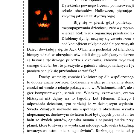
Dyrektorka pewnego liceum, po interwencji
szkole obchodów Halloween, piętnując
zwyczaj jako satanistyczną orgię.
Biję się w piersi, gdyż poniekąd
rozpropagowania dziecięcej zabawy wywodz
wierzeń. Rok w rok organizuję przedszkola
Dłubiemy dynię, uczymy się zwrotu
treat 
nad kociołkiem zaklęcie oddalające wszystki
Dzieci dowiadują się, że Jack O’Lantern pochodzi od irlandzk
biorący udział w obrzędach oświetlali drogę zabłąkanym duszom
są historią złośliwego pijaczka i okrutnika, któremu wydawał
samego diabła. Jest to przeżycie z gatunku niezapomnianych i j
pamięta pan jak się przebrałam za wróżkę?
Duchy, wampiry, zombie i kościotrupy dla współczesnego 
to dobrze znane postacie. Codziennie widzą je na ekranie domo
chodzi mi wcale o relacje pokazywane w „Wiadomościach”, ale o
gier komputerowych, seriali etc. Wiedźmy, czarownice, czarn
bliższymi niż dajmy na to łagodny kot Filemon. Dlatego H
odpowiada dzieciom, tym bardziej że w dzisiejszym wydaniu
Święta Zmarłych niewiele ma wspólnego z obrzędami wynika
niepoznanym, duchowym światem istot bytujących poza „tu i tera
balu ze dwóch piratów, egipska mumia i najmniej piątka prz
planet, które to stwory w wyobraźni młodego człowieka (skądinąd
towarzystwa istot „nie z tego świata”. Rozbrajają mnie też 