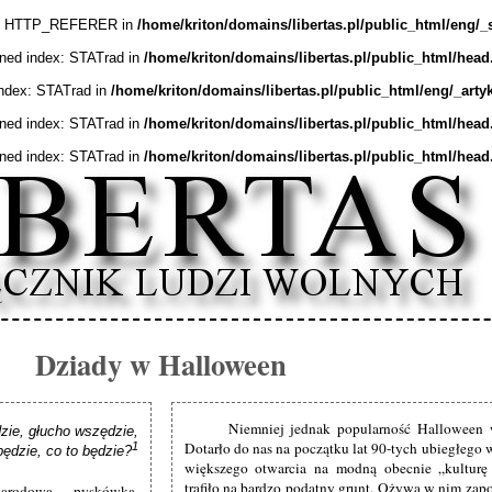
ex: HTTP_REFERER in
/home/kriton/domains/libertas.pl/public_html/eng/_
ined index: STATrad in
/home/kriton/domains/libertas.pl/public_html/head
index: STATrad in
/home/kriton/domains/libertas.pl/public_html/eng/_arty
ined index: STATrad in
/home/kriton/domains/libertas.pl/public_html/head
ined index: STATrad in
/home/kriton/domains/libertas.pl/public_html/head
Dziady w Halloween
Niemniej jednak popularność Halloween 
ie, głucho wszędzie,

Dotarło do nas na początku lat 90-tych ubiegłego 
1
będzie, co to będzie?
większego otwarcia na modną obecnie „kulturę
trafiło na bardzo podatny grunt. Ożywa w nim zap
narodowa pyskówka.