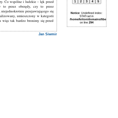
ary. Co wspólne i ludzkie – lęk przed
1
2
3
4
5
 to przez obrzędy, czy to przez
niejednokrotnie przejawiającego się
Notice
: Undefined index:
alizowany, umieszczony w kategorii
STATrad in
/home/kriton/domains/libertas.pl
u więc tak bardzo bronimy się przed
on line
294
Jan Siwmir