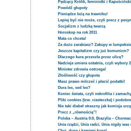
Pędzący Królik, feministki i Kapuścińsk
Powódź głupoty
Pieniądze leżą na trawniku!
Lepiej być nie może, czyli precz z pes
Socjalizm z ludzką twarzą
Horoskop na rok 2011
Mata co chceta!
Za dużo zarabiasz? Zakupy w lumpeksie 
Jeszcze kapitalizm czy już komunizm?
Dlaczego kura przeszła przez ulicę?
Nadzieja umiera ostatnia, czyli wybory 
Minister zdrowia ostrzega!
Złośliwość czy głupota
Masz prawo milczeć i płacić podatki!
Dura lex, sed lex?
Koniec świata, czyli nekrofilia i zamach
Pliki cookies (tzw. ciasteczka) i podobn
Nie taki diabeł straszny jak komisja ur
Precz z „równością”!
Polska – Austria 0:0, Brazylia – Chorwac
Unia rządzi, Unia radzi, Unia nigdy was 
Chuj, dupa i kamieni kupa!