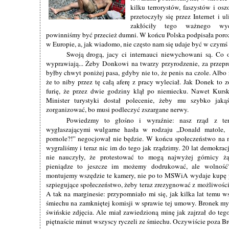
kilku terrorystów, faszystów i os
przetoczyły się przez Internet i ul
zakłóciły tego ważnego wyd
powinniśmy być przecież dumni. W końcu Polska podpisała poro
w Europie, a, jak wiadomo, nie często nam się udaje być w czymś
Swoją drogą, jacy ci internauci niewychowani są. Co
wyprawiają... Żeby Donkowi na twarzy przyrodzenie, za przep
byłby chwyt poniżej pasa, gdyby nie to, że penis na czole. Albo
że to niby przez tę całą aferę z pracy wyleciał. Jak Donek to 
furię, że przez dwie godziny klął po niemiecku. Nawet Kursk
Minister turystyki dostał polecenie, żeby mu szybko jak
zorganizować, bo musi podleczyć zszargane nerwy.
Powiedzmy to głośno i wyraźnie: nasz rząd z terr
wygłaszającymi wulgarne hasła w rodzaju „Donald matole, s
pornole?!” negocjował nie będzie. W końcu społeczeństwo na 
wygraliśmy i teraz nic im do tego jak rządzimy. 20 lat demokracji
nie nauczyły, że protestować to mogą najwyżej górnicy żą
pieniądze to jeszcze im możemy dodrukować, ale wolność
montujemy wszędzie te kamery, nie po to MSWiA wydaje kupę 
szpiegujące społeczeństwo, żeby teraz zrezygnować z możliwośc
A tak na marginesie: przypomniało mi się, jak kilka lat temu w
śmiechu na zamkniętej komisji w sprawie tej umowy. Bronek myś
świńskie zdjęcia. Ale miał zawiedzioną minę jak zajrzał do teg
piętnaście minut wszyscy ryczeli ze śmiechu. Oczywiście poza B