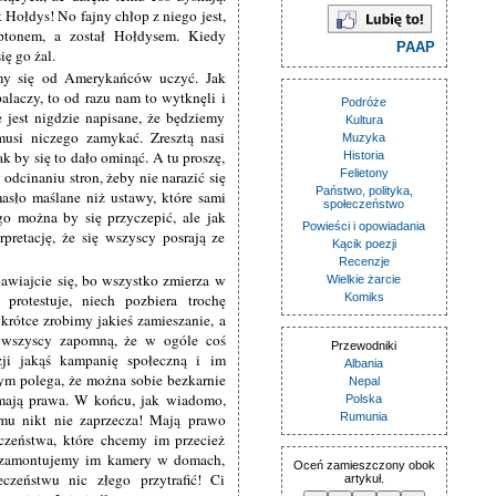
 Hołdys! No fajny chłop z niego jest,
ptonem, a został Hołdysem. Kiedy
PAAP
ę go żal.
my się od Amerykańców uczyć. Jak
laczy, to od razu nam to wytknęli i
Podróże
 jest nigdzie napisane, że będziemy
Kultura
 musi niczego zamykać. Zresztą nasi
Muzyka
k by się to dało ominąć. A tu proszę,
Historia
Felietony
 odcinaniu stron, żeby nie narazić się
Państwo, polityka,
asło maślane niż ustawy, które sami
społeczeństwo
o można by się przyczepić, ale jak
Powieści i opowiadania
pretację, że się wszyscy posrają ze
Kącik poezji
Recenzje
wiajcie się, bo wszystko zmierza w
Wielkie żarcie
protestuje, niech pozbiera trochę
Komiks
krótce zrobimy jakieś zamieszanie, a
 wszyscy zapomną, że w ogóle coś
Przewodniki
zji jakąś kampanię społeczną i im
Albania
ym polega, że można sobie bezkarnie
Nepal
i mają prawa. W końcu, jak wiadomo,
Polska
u nikt nie zaprzecza! Mają prawo
Rumunia
czeństwa, które chcemy im przecież
go zamontujemy im kamery w domach,
Oceń zamieszczony obok
zeństwu nic złego przytrafić! Ci
artykuł.