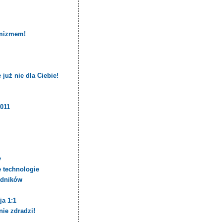
i
ymizmem!
już nie dla Ciebie!
2011
y
e technologie
zędników
ja 1:1
nie zdradzi!