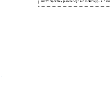
niewdzięcznicy jeszcze tego nie rozumieją... ale zr
...