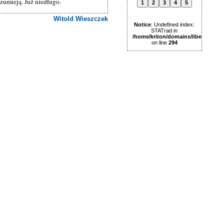
ozumieją. Już niedługo.
1
2
3
4
5
Witold Wieszczek
Notice
: Undefined index:
STATrad in
/home/kriton/domains/libertas.pl
on line
294