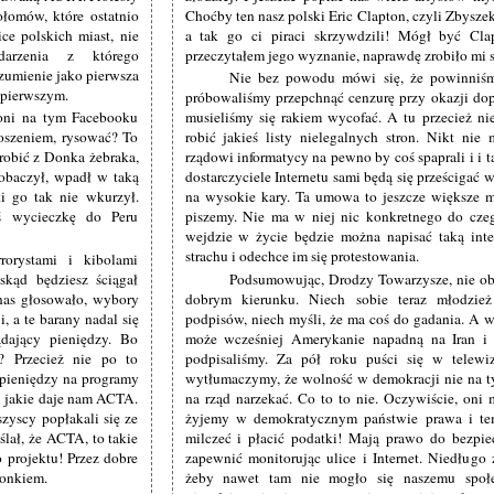
zołomów, które ostatnio
Choćby ten nasz polski Eric Clapton, czyli Zbyszek
ice polskich miast, nie
a tak go ci piraci skrzywdzili! Mógł być Cla
arzenia z którego
przeczytałem jego wyznanie, naprawdę zrobiło mi si
zumienie jako pierwsza
Nie bez powodu mówi się, że powinniś
 pierwszym.
próbowaliśmy przepchnąć cenzurę przy okazji dopa
 oni na tym Facebooku
musieliśmy się rakiem wycofać. A tu przecież nie
roszeniem, rysować? To
robić jakieś listy nielegalnych stron. Nikt nie
 robić z Donka żebraka,
rządowi informatycy na pewno by coś spaprali i i ta
zobaczył, wpadł w taką
dostarczyciele Internetu sami będą się prześcigać w
i go tak nie wkurzył.
na wysokie kary. Ta umowa to jeszcze większe m
ąś wycieczkę do Peru
piszemy. Nie ma w niej nic konkretnego do czeg
wejdzie w życie będzie można napisać taką inter
strachu i odechce im się protestowania.
orystami i kibolami
kąd będziesz ściągał
Podsumowując, Drodzy Towarzysze, nie oba
nas głosowało, wybory
dobrym kierunku. Niech sobie teraz młodzież 
, a te barany nadal się
podpisów, niech myśli, że ma coś do gadania. A w
dający pieniędzy. Bo
może wcześniej Amerykanie napadną na Iran i
? Przecież nie po to
podpisaliśmy. Za pół roku puści się w telewi
pieniędzy na programy
wytłumaczymy, że wolność w demokracji nie na t
i jakie daje nam ACTA.
na rząd narzekać. Co to to nie. Oczywiście, on
szyscy popłakali się ze
żyjemy w demokratycznym państwie prawa i tem
lał, że ACTA, to takie
milczeć i płacić podatki! Mają prawo do bezpie
o projektu! Przez dobre
zapewnić monitorując ulice i Internet. Niedłu
ronkiem.
żeby nawet tam nie mogło się naszemu społec