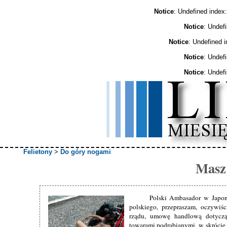
Notice
: Undefined ind
Notice
: Undef
Notice
: Undefined 
Notice
: Undef
Notice
: Undef
Felietony
>
Do góry nogami
Masz 
Polski Ambasador w Japon
polskiego, przepraszam, oczywiś
rządu, umowę handlową dotyczą
towarami podrabianymi, w skrócie