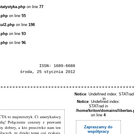
statystyka.php
on line
77
.php
on line
55
kul2.php
on line
198
.php
on line
93
.php
on line
96
ISSN: 1689-6688
środa, 25 stycznia 2012
Notice
: Undefined index: STATrad
in
Notice
: Undefined index:
STATrad in
/home/kriton/domains/libertas
on line
4
ACTA to majstersztyk. Ci amerykańscy
afią! Połączenie cenzury z prawami
śmy dobrzy, a kto przeciwko nam ten
Zapraszamy do
współpracy
ślących, że dzięki temu coś zyskają.