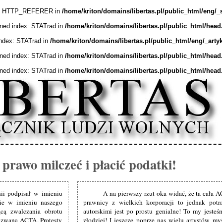
ex: HTTP_REFERER in
/home/kriton/domains/libertas.pl/public_html/eng/_
ined index: STATrad in
/home/kriton/domains/libertas.pl/public_html/head
index: STATrad in
/home/kriton/domains/libertas.pl/public_html/eng/_arty
ined index: STATrad in
/home/kriton/domains/libertas.pl/public_html/head
ined index: STATrad in
/home/kriton/domains/libertas.pl/public_html/head
prawo milczeć i płacić podatki!
ii podpisał w imieniu
A na pierwszy rzut oka widać, że ta cała 
cie w imieniu naszego
prawnicy z wielkich korporacji to jednak potr
cą zwalczania obrotu
autorskimi jest po prostu genialne! To my jeste
 zwaną ACTA. Protesty
złodziej! I jeszcze poprze nas wielu artystów my