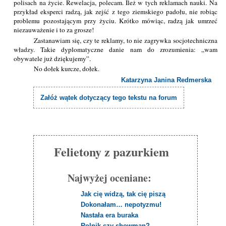
polisach na życie. Rewelacja, polecam. Ileż w tych reklamach nauki. Na
przykład eksperci radzą, jak zejść z tego ziemskiego padołu, nie robiąc
problemu pozostającym przy życiu. Krótko mówiąc, radzą jak umrzeć
niezauważenie i to za grosze!
Zastanawiam się, czy te reklamy, to nie zagrywka socjotechniczna
władzy. Takie dyplomatyczne danie nam do zrozumienia: „wam
obywatele już dziękujemy”.
No dołek kurcze, dołek.
Katarzyna Janina Redmerska
Załóż wątek dotyczący tego tekstu na forum
Felietony z pazurkiem
Najwyżej oceniane:
Jak cię widzą, tak cię piszą
Dokonałam… nepotyzmu!
Nastała era buraka
Rolnik czy showman?