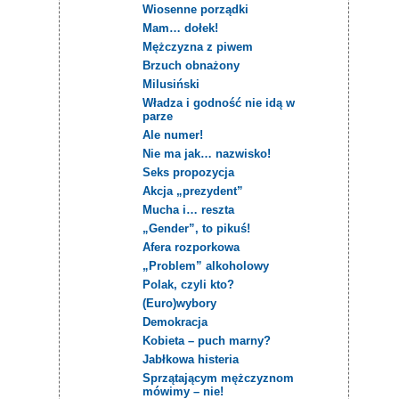
Wiosenne porządki
Mam… dołek!
Mężczyzna z piwem
Brzuch obnażony
Milusiński
Władza i godność nie idą w
parze
Ale numer!
Nie ma jak… nazwisko!
Seks propozycja
Akcja „prezydent”
Mucha i… reszta
„Gender”, to pikuś!
Afera rozporkowa
„Problem” alkoholowy
Polak, czyli kto?
(Euro)wybory
Demokracja
Kobieta – puch marny?
Jabłkowa histeria
Sprzątającym mężczyznom
mówimy – nie!