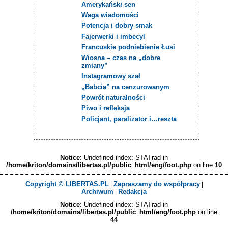
Amerykański sen
Waga wiadomości
Potencja i dobry smak
Fajerwerki i imbecyl
Francuskie podniebienie Łusi
Wiosna – czas na „dobre
zmiany”
Instagramowy szał
„Babcia” na cenzurowanym
Powrót naturalności
Piwo i refleksja
Policjant, paralizator i…reszta
Notice
: Undefined index: STATrad in
/home/kriton/domains/libertas.pl/public_html/eng/foot.php
on line
10
Copyright © LIBERTAS.PL
Zapraszamy do współpracy
|
|
Archiwum
Redakcja
|
Notice
: Undefined index: STATrad in
/home/kriton/domains/libertas.pl/public_html/eng/foot.php
on line
44