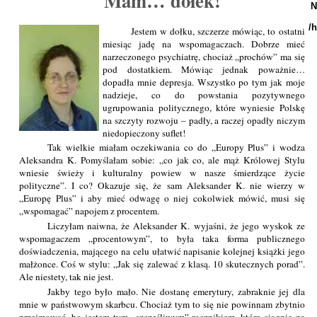
Mam… dołek!
N
/
Jestem w dołku, szczerze mówiąc, to ostatni
miesiąc jadę na wspomagaczach. Dobrze mieć
narzeczonego psychiatrę, chociaż „prochów” ma się
pod dostatkiem. Mówiąc jednak poważnie…
dopadła mnie depresja. Wszystko po tym jak moje
nadzieje, co do powstania pozytywnego
ugrupowania politycznego, które wyniesie Polskę
na szczyty rozwoju – padły, a raczej opadły niczym
niedopieczony suflet!
Tak wielkie miałam oczekiwania co do „Europy Plus” i wodza
Aleksandra K. Pomyślałam sobie: „co jak co, ale mąż Królowej Stylu
wniesie świeży i kulturalny powiew w nasze śmierdzące życie
polityczne”. I co? Okazuje się, że sam Aleksander K. nie wierzy w
„Europę Plus” i aby mieć odwagę o niej cokolwiek mówić, musi się
„wspomagać” napojem z procentem.
Liczyłam naiwna, że Aleksander K. wyjaśni, że jego wyskok ze
wspomagaczem „procentowym”, to była taka forma publicznego
doświadczenia, mającego na celu ułatwić napisanie kolejnej książki jego
małżonce. Coś w stylu: „Jak się zalewać z klasą. 10 skutecznych porad”.
Ale niestety, tak nie jest.
Jakby tego było mało. Nie dostanę emerytury, zabraknie jej dla
mnie w państwowym skarbcu. Chociaż tym to się nie powinnam zbytnio
przejmować, bo jestem tym „szczęśliwym” rocznikiem, które ciągnie na