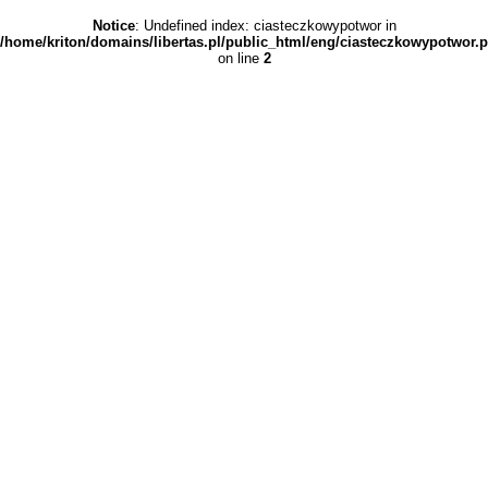
Notice
: Undefined index: ciasteczkowypotwor in
/home/kriton/domains/libertas.pl/public_html/eng/ciasteczkowypotwor.
on line
2