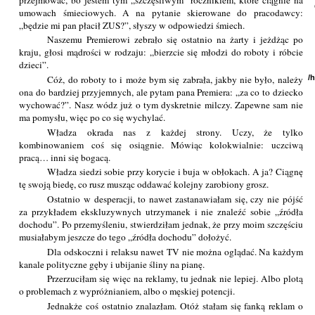
umowach śmieciowych. A na pytanie skierowane do pracodawcy:
„będzie mi pan płacił ZUS?”, słyszy w odpowiedzi śmiech.
Naszemu Premierowi zebrało się ostatnio na żarty i jeżdżąc po
kraju, głosi mądrości w rodzaju: „bierzcie się młodzi do roboty i róbcie
dzieci”.
Cóż, do roboty to i może bym się zabrała, jakby nie było, należy
/
ona do bardziej przyjemnych, ale pytam pana Premiera: „za co to dziecko
wychować?”. Nasz wódz już o tym dyskretnie milczy. Zapewne sam nie
ma pomysłu, więc po co się wychylać.
Władza okrada nas z każdej strony. Uczy, że tylko
kombinowaniem coś się osiągnie. Mówiąc kolokwialnie: uczciwą
pracą… inni się bogacą.
Władza siedzi sobie przy korycie i buja w obłokach. A ja? Ciągnę
tę swoją biedę, co rusz musząc oddawać kolejny zarobiony grosz.
Ostatnio w desperacji, to nawet zastanawiałam się, czy nie pójść
za przykładem ekskluzywnych utrzymanek i nie znaleźć sobie „źródła
dochodu”. Po przemyśleniu, stwierdziłam jednak, że przy moim szczęściu
musiałabym jeszcze do tego „źródła dochodu” dołożyć.
Dla odskoczni i relaksu nawet TV nie można oglądać. Na każdym
kanale polityczne gęby i ubijanie śliny na pianę.
Przerzuciłam się więc na reklamy, tu jednak nie lepiej. Albo plotą
o problemach z wypróżnianiem, albo o męskiej potencji.
Jednakże coś ostatnio znalazłam. Otóż stałam się fanką reklam o