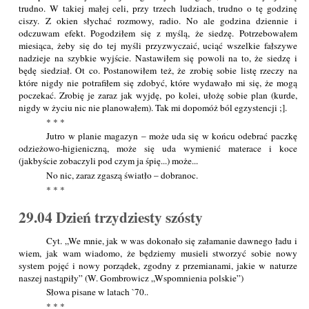
trudno. W takiej małej celi, przy trzech ludziach, trudno o tę godzinę
ciszy. Z okien słychać rozmowy, radio. No ale godzina dziennie i
odczuwam efekt. Pogodziłem się z myślą, że siedzę. Potrzebowałem
miesiąca, żeby się do tej myśli przyzwyczaić, uciąć wszelkie fałszywe
nadzieje na szybkie wyjście. Nastawiłem się powoli na to, że siedzę i
będę siedział. Ot co. Postanowiłem też, że zrobię sobie listę rzeczy na
które nigdy nie potrafiłem się zdobyć, które wydawało mi się, że mogą
poczekać. Zrobię je zaraz jak wyjdę, po kolei, ułożę sobie plan (kurde,
nigdy w życiu nic nie planowałem). Tak mi dopomóż ból egzystencji ;].
* * *
Jutro w planie magazyn – może uda się w końcu odebrać paczkę
odzieżowo-higieniczną, może się uda wymienić materace i koce
(jakbyście zobaczyli pod czym ja śpię...) może...
No nic, zaraz zgaszą światło – dobranoc.
* * *
29.04 Dzień trzydziesty szósty
Cyt. „We mnie, jak w was dokonało się załamanie dawnego ładu i
wiem, jak wam wiadomo, że będziemy musieli stworzyć sobie nowy
system pojęć i nowy porządek, zgodny z przemianami, jakie w naturze
naszej nastąpiły” (W. Gombrowicz „Wspomnienia polskie”)
Słowa pisane w latach `70..
* * *