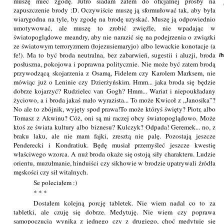
muszę mieć zgodę. Jutro siadam zatem do oficjalnej prośby na
zapuszczenie brody :D. Oczywiście muszę ją sformułować tak, aby była
wiarygodna na tyle, by zgodę na brodę uzyskać. Muszę ją odpowiednio
umotywować, ale muszę to zrobić zwięźle, nie wpadając w
światopoglądowe meandry, aby nie narazić się na podejrzenia o związki
ze światowym terroryzmem (łojezusiemaryjo) albo lewackie konotacje (a
fe!). Ma to być broda neutralna, bez zabarwień, sugestii i aluzji, broda
/
posłuszna, pokojowa i poprawna politycznie. Nie może być zatem brodą
przywodzącą skojarzenia z Osamą, Fidelem czy Karolem Marksem, nie
mówiąc już o Leninie czy Dzierżyńskim. Hmm... jaka broda się będzie
dobrze kojarzyć? Rudzielec van Gogh? Hmm... Wariat i niepoukładany
życiowo, a i broda jakaś mało wyrazista... To może Kwicoł z „Janosika”?
No ale to zbójnik, wyjęty spod prawa!To może któryś święty? Piotr, albo
Tomasz z Akwinu? Cóż, oni są mi raczej obcy światopoglądowo. Może
ktoś ze świata kultury albo biznesu? Kulczyk? Odpada! Geremek... no, z
braku laku, ale nie mam fajki, zresztą nie palę. Pozostają jeszcze
Penderecki i Kondratiuk. Będę musiał przemyśleć jeszcze kwestię
właściwego wzorca. A nuż broda okaże się ostoją siły charakteru. Ludzie
orientu, muzułmanie, hinduiści czy sikhowie w brodzie upatrywali źródła
męskości czy sił witalnych.
Se poleciałem :)
* * *
Dostałem kolejną porcję tabletek. Nie wiem nadal co to za
tabletki, ale czuję się dobrze. Medytuję. Nie wiem czy poprawa
samopoczucia wynika z jednego czy z drugiego, choć medytuje się