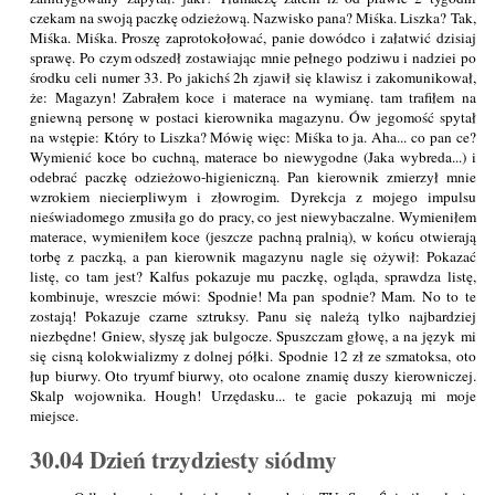
czekam na swoją paczkę odzieżową. Nazwisko pana? Miśka. Liszka? Tak,
Miśka. Miśka. Proszę zaprotokołować, panie dowódco i załatwić dzisiaj
sprawę. Po czym odszedł zostawiając mnie pełnego podziwu i nadziei po
środku celi numer 33. Po jakichś 2h zjawił się klawisz i zakomunikował,
że: Magazyn! Zabrałem koce i materace na wymianę. tam trafiłem na
gniewną personę w postaci kierownika magazynu. Ów jegomość spytał
na wstępie: Który to Liszka? Mówię więc: Miśka to ja. Aha... co pan ce?
Wymienić koce bo cuchną, materace bo niewygodne (Jaka wybreda...) i
odebrać paczkę odzieżowo-higieniczną. Pan kierownik zmierzył mnie
wzrokiem niecierpliwym i złowrogim. Dyrekcja z mojego impulsu
nieświadomego zmusiła go do pracy, co jest niewybaczalne. Wymieniłem
materace, wymieniłem koce (jeszcze pachną pralnią), w końcu otwierają
torbę z paczką, a pan kierownik magazynu nagle się ożywił: Pokazać
listę, co tam jest? Kalfus pokazuje mu paczkę, ogląda, sprawdza listę,
kombinuje, wreszcie mówi: Spodnie! Ma pan spodnie? Mam. No to te
zostają! Pokazuje czarne sztruksy. Panu się należą tylko najbardziej
niezbędne! Gniew, słyszę jak bulgocze. Spuszczam głowę, a na język mi
się cisną kolokwializmy z dolnej półki. Spodnie 12 zł ze szmatoksa, oto
łup biurwy. Oto tryumf biurwy, oto ocalone znamię duszy kierowniczej.
Skalp wojownika. Hough! Urzędasku... te gacie pokazują mi moje
miejsce.
30.04 Dzień trzydziesty siódmy