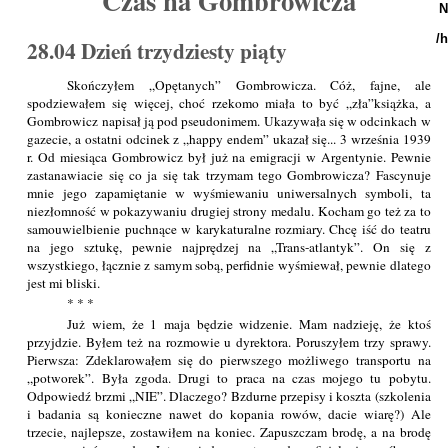
Czas na Gombrowicza
N
/
28.04 Dzień trzydziesty piąty
Skończyłem „Opętanych” Gombrowicza. Cóż, fajne, ale
spodziewałem się więcej, choć rzekomo miała to być „zła”książka, a
Gombrowicz napisał ją pod pseudonimem. Ukazywała się w odcinkach w
gazecie, a ostatni odcinek z „happy endem” ukazał się... 3 września 1939
r. Od miesiąca Gombrowicz był już na emigracji w Argentynie. Pewnie
zastanawiacie się co ja się tak trzymam tego Gombrowicza? Fascynuje
mnie jego zapamiętanie w wyśmiewaniu uniwersalnych symboli, ta
niezłomność w pokazywaniu drugiej strony medalu. Kocham go też za to
samouwielbienie puchnące w karykaturalne rozmiary. Chcę iść do teatru
na jego sztukę, pewnie najprędzej na „Trans-atlantyk”. On się z
wszystkiego, łącznie z samym sobą, perfidnie wyśmiewał, pewnie dlatego
jest mi bliski.
* * *
Już wiem, że 1 maja będzie widzenie. Mam nadzieję, że ktoś
przyjdzie. Byłem też na rozmowie u dyrektora. Poruszyłem trzy sprawy.
Pierwsza: Zdeklarowałem się do pierwszego możliwego transportu na
„potworek”. Była zgoda. Drugi to praca na czas mojego tu pobytu.
Odpowiedź brzmi „NIE”. Dlaczego? Bzdurne przepisy i koszta (szkolenia
i badania są konieczne nawet do kopania rowów, dacie wiarę?) Ale
trzecie, najlepsze, zostawiłem na koniec. Zapuszczam brodę, a na brodę