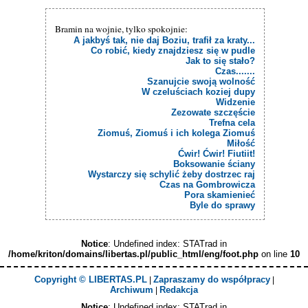
Bramin na wojnie, tylko spokojnie:
A jakbyś tak, nie daj Boziu, trafił za kraty...
Co robić, kiedy znajdziesz się w pudle
Jak to się stało?
Czas.......
Szanujcie swoją wolność
W czeluściach koziej dupy
Widzenie
Zezowate szczęście
Trefna cela
Ziomuś, Ziomuś i ich kolega Ziomuś
Miłość
Ćwir! Ćwir! Fiutiit!
Boksowanie ściany
Wystarczy się schylić żeby dostrzec raj
Czas na Gombrowicza
Pora skamienieć
Byle do sprawy
Notice
: Undefined index: STATrad in
/home/kriton/domains/libertas.pl/public_html/eng/foot.php
on line
10
Copyright © LIBERTAS.PL
Zapraszamy do współpracy
|
|
Archiwum
Redakcja
|
Notice
: Undefined index: STATrad in