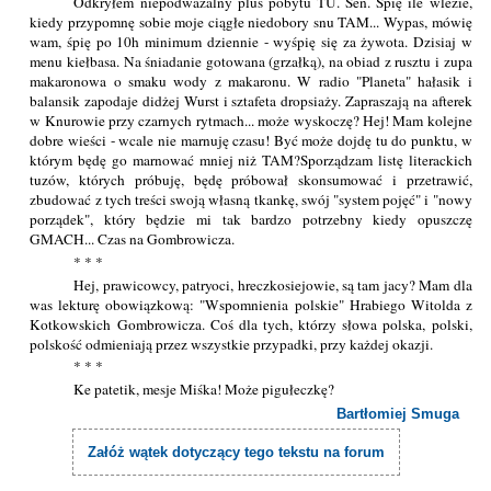
Odkryłem niepodważalny plus pobytu TU. Sen. Śpię ile wlezie,
kiedy przypomnę sobie moje ciągłe niedobory snu TAM... Wypas, mówię
wam, śpię po 10h minimum dziennie - wyśpię się za żywota. Dzisiaj w
menu kiełbasa. Na śniadanie gotowana (grzałką), na obiad z rusztu i zupa
makaronowa o smaku wody z makaronu. W radio "Planeta" hałasik i
balansik zapodaje didżej Wurst i sztafeta dropsiaży. Zapraszają na afterek
w Knurowie przy czarnych rytmach... może wyskoczę? Hej! Mam kolejne
dobre wieści - wcale nie marnuję czasu! Być może dojdę tu do punktu, w
którym będę go marnować mniej niż TAM?Sporządzam listę literackich
tuzów, których próbuję, będę próbował skonsumować i przetrawić,
zbudować z tych treści swoją własną tkankę, swój "system pojęć" i "nowy
porządek", który będzie mi tak bardzo potrzebny kiedy opuszczę
GMACH... Czas na Gombrowicza.
* * *
Hej, prawicowcy, patryoci, hreczkosiejowie, są tam jacy? Mam dla
was lekturę obowiązkową: "Wspomnienia polskie" Hrabiego Witolda z
Kotkowskich Gombrowicza. Coś dla tych, którzy słowa polska, polski,
polskość odmieniają przez wszystkie przypadki, przy każdej okazji.
* * *
Ke patetik, mesje Miśka! Może pigułeczkę?
Bartłomiej Smuga
Załóż wątek dotyczący tego tekstu na forum