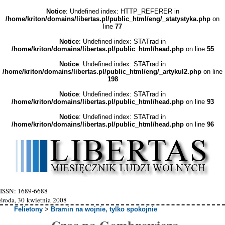
Notice
: Undefined index: HTTP_REFERER in
/home/kriton/domains/libertas.pl/public_html/eng/_statystyka.php
on
line
77
Notice
: Undefined index: STATrad in
/home/kriton/domains/libertas.pl/public_html/head.php
on line
55
Notice
: Undefined index: STATrad in
/home/kriton/domains/libertas.pl/public_html/eng/_artykul2.php
on line
198
Notice
: Undefined index: STATrad in
/home/kriton/domains/libertas.pl/public_html/head.php
on line
93
Notice
: Undefined index: STATrad in
/home/kriton/domains/libertas.pl/public_html/head.php
on line
96
ISSN: 1689-6688
środa, 30 kwietnia 2008
Felietony
>
Bramin na wojnie, tylko spokojnie