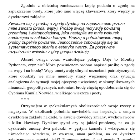
Zgodnie z obietnicą zamieszczam kopię podania o zgodę na
zapuszczenie brody, które jutro rano wręczę klawiszowi, który wręczy je
dyrektorowi zakładu:
Zwracam się z prośbą o zgodę dyrekcji na zapuszczenie przeze 
mnie zarostu (broda, wąsy). Prośbę swoją motywuję poważną 
przemianą światopoglądową, jaka nastąpiła we mnie wskutek 
zamknięcia w zakładzie karnym. Proszę o potraktowanie mojej 
prośby zupełnie poważnie. Jednocześnie zobowiązuję się do 
systematycznego dbania o estetykę twarzy. Za pozytywne 
rozpatrzenie wniosku z góry gorąco dziękuję.
Absurd osiąga coraz wznioślejsze pułapy. Daje to Monthy
Pythonem, czyż nie? Może powinienem osobno napisać prośbę o zgodę
na wąsy i na brodę? Wąsy umotywuję silnymi uczuciami patriotycznymi,
które obudziły we mnie mundury straży więziennej oraz sytuacja
analogiczna do sytuacji mojej ojczyzny uwięzionej w skomplikowanych
niuansach geopolitycznych, natomiast brodę chęcią upodobnienia się do
Cypriana Kamila Norwida, wielkiego wieszcza i poety.
* * *
Otrzymałem w spektakularnych okolicznościach swoje rzeczy z
magazynu. W okolicach południa nawiedziła nas inspekcja z samym
dyrektorem zakładu na czele, w asyście dowódcy zmiany, wychowawców
i kilku klawiszy. Dyrektor spytał czy są jakieś problemy, na co ja
dyskretnie unoszę dwa paluszki w gęstym karmelu i wdzięcznie się
uśmiechając zdradzam, iż owszem, mam problem, na co dyrektor
zaintrygowany zapytał: jaki? Tłumaczę zatem iż od prawie 2 tygodni