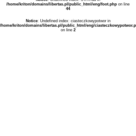
/home/kriton/domains/libertas.pl/public_html/eng/foot.php
on line
44
Notice
: Undefined index: ciasteczkowypotwor in
/home/kriton/domains/libertas.pl/public_html/eng/ciasteczkowypotwor.
on line
2