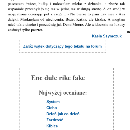
pasztetem świeżą bułkę i nalewałam mleko z dzbanka, a zboże tak
wspaniale przechylało się raz w jedną raz w drugą stronę. A on szedł w
moją stronę ocierając pot z czoła… - No bierze to pani czy nie? - Aaa
dzięki. Mruknęłam od niechcenia. Boże, Kaśka, ale kiszka. A mogłam
mieć takie ciacho i poczuć się jak Demi Moore. Ale widocznie na luxusy
zasłużył tylko pasztet.
/
Kasia Szymczuk
Załóż wątek dotyczący tego tekstu na forum
Ene dułe rike fake
Najwyżej oceniane:
System
Cicho
Dzień jak co dzień
Zazdrość
Kibice