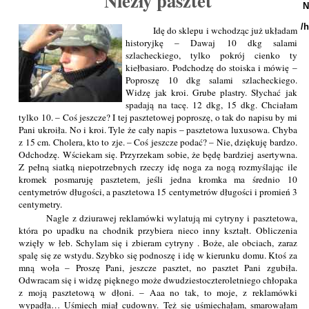
Niezły pasztet
N
/
Idę do sklepu i wchodząc już układam
historyjkę – Dawaj 10 dkg salami
szlacheckiego, tylko pokrój cienko ty
kiełbasiaro. Podchodzę do stoiska i mówię –
Poproszę 10 dkg salami szlacheckiego.
Widzę jak kroi. Grube plastry. Słychać jak
spadają na tacę. 12 dkg, 15 dkg. Chciałam
tylko 10. – Coś jeszcze? I tej pasztetowej poproszę, o tak do napisu by mi
Pani ukroiła. No i kroi. Tyle że cały napis – pasztetowa luxusowa. Chyba
z 15 cm. Cholera, kto to zje. – Coś jeszcze podać? – Nie, dziękuję bardzo.
Odchodzę. Wściekam się. Przyrzekam sobie, że będę bardziej asertywna.
Z pełną siatką niepotrzebnych rzeczy idę noga za nogą rozmyślając ile
kromek posmaruję pasztetem, jeśli jedna kromka ma średnio 10
centymetrów długości, a pasztetowa 15 centymetrów długości i promień 3
centymetry.
Nagle z dziurawej reklamówki wylatują mi cytryny i pasztetowa,
która po upadku na chodnik przybiera nieco inny kształt. Obliczenia
wzięły w łeb. Schylam się i zbieram cytryny . Boże, ale obciach, zaraz
spalę się ze wstydu. Szybko się podnoszę i idę w kierunku domu. Ktoś za
mną woła – Proszę Pani, jeszcze pasztet, no pasztet Pani zgubiła.
Odwracam się i widzę pięknego może dwudziestoczteroletniego chłopaka
z moją pasztetową w dłoni. – Aaa no tak, to moje, z reklamówki
wypadła… Uśmiech miał cudowny. Też się uśmiechałam, smarowałam