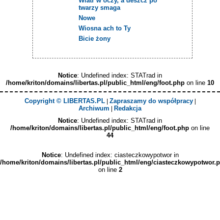
Wiatr w oczy, a deszcz po
twarzy smaga
Nowe
Wiosna ach to Ty
Bicie żony
Notice
: Undefined index: STATrad in
/home/kriton/domains/libertas.pl/public_html/eng/foot.php
on line
10
Copyright © LIBERTAS.PL
Zapraszamy do współpracy
|
|
Archiwum
Redakcja
|
Notice
: Undefined index: STATrad in
/home/kriton/domains/libertas.pl/public_html/eng/foot.php
on line
44
Notice
: Undefined index: ciasteczkowypotwor in
/home/kriton/domains/libertas.pl/public_html/eng/ciasteczkowypotwor.
on line
2