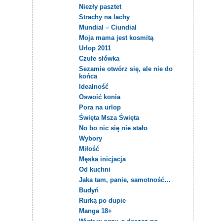
Niezły pasztet
Strachy na lachy
Mundial – Ciundial
Moja mama jest kosmitą
Urlop 2011
Czułe słówka
Sezamie otwórz się, ale nie do
końca
Idealność
Oswoić konia
Pora na urlop
Święta Msza Święta
No bo nic się nie stało
Wybory
Miłość
Męska inicjacja
Od kuchni
Jaka tam, panie, samotność…
Budyń
Rurką po dupie
Manga 18+