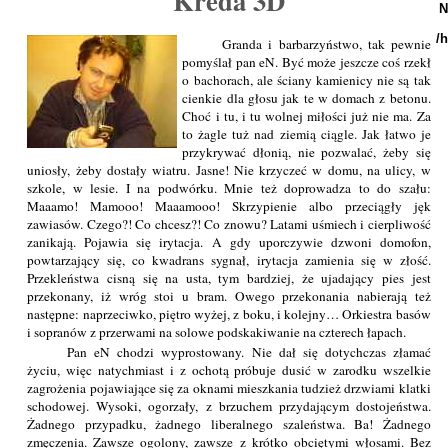
Kreda 3D
N
/
Granda i barbarzyństwo, tak pewnie
pomyślał pan eN. Być może jeszcze coś rzekł
o bachorach, ale ściany kamienicy nie są tak
cienkie dla głosu jak te w domach z betonu.
Choć i tu, i tu wolnej miłości już nie ma. Za
to żagle tuż nad ziemią ciągle. Jak łatwo je
przykrywać dłonią, nie pozwalać, żeby się
uniosły, żeby dostały wiatru. Jasne! Nie krzyczeć w domu, na ulicy, w
szkole, w lesie. I na podwórku. Mnie też doprowadza to do szału:
Maaamo! Mamooo! Maaamooo! Skrzypienie albo przeciągły jęk
zawiasów. Czego?! Co chcesz?! Co znowu? Latami uśmiech i cierpliwość
zanikają. Pojawia się irytacja. A gdy uporczywie dzwoni domofon,
powtarzający się, co kwadrans sygnał, irytacja zamienia się w złość.
Przekleństwa cisną się na usta, tym bardziej, że ujadający pies jest
przekonany, iż wróg stoi u bram. Owego przekonania nabierają też
następne: naprzeciwko, piętro wyżej, z boku, i kolejny… Orkiestra basów
i sopranów z przerwami na solowe podskakiwanie na czterech łapach.
Pan eN chodzi wyprostowany. Nie dał się dotychczas złamać
życiu, więc natychmiast i z ochotą próbuje dusić w zarodku wszelkie
zagrożenia pojawiające się za oknami mieszkania tudzież drzwiami klatki
schodowej. Wysoki, ogorzały, z brzuchem przydającym dostojeństwa.
Żadnego przypadku, żadnego liberalnego szaleństwa. Ba! Żadnego
zmęczenia. Zawsze ogolony, zawsze z krótko obciętymi włosami. Bez