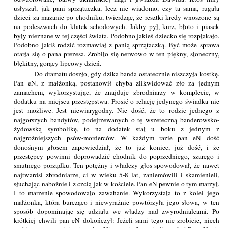
usłyszał, jak pani sprzątaczka, lecz nie wiadomo, czy ta sama, rugała
dzieci za mazanie po chodniku, twierdząc, że resztki kredy wnoszone są
na podeszwach do klatek schodowych. Jakby pył, kurz, błoto i piasek
były nieznane w tej części świata. Podobno jakieś dziecko się rozpłakało.
Podobno jakiś rodzić rozmawiał z panią sprzątaczką. Być może sprawa
otarła się o pana prezesa. Zrobiło się nerwowo w ten piękny, słoneczny,
błękitny, gorący lipcowy dzień.
Do dramatu doszło, gdy dzika banda ostatecznie niszczyła kostkę.
Pan eN, z małżonką, postanowił chyba zlikwidować zło za jednym
zamachem, wykorzystując, że znajduje zbrodniarzy w komplecie, w
dodatku na miejscu przestępstwa. Prosić o relację jedynego świadka nie
jest możliwe. Jest niewiarygodny. Nie dość, że to rodzic jednego z
najgorszych bandytów, podejrzewanych o tę wszeteczną banderowsko-
żydowską symbolikę, to na dodatek stał u boku z jednym z
najgroźniejszych psów-morderców. W każdym razie pan eN dość
donośnym głosem zapowiedział, że to już koniec, już dość, i że
przestępcy powinni doprowadzić chodnik do poprzedniego, szarego i
smutnego porządku. Ten potężny i władczy głos spowodował, że nawet
najtwardsi zbrodniarze, ci w wieku 5-8 lat, zaniemówili i skamienieli,
słuchając nabożnie i z czcią jak w kościele. Pan eN pewnie o tym marzył.
I to marzenie spowodowało zawahanie. Wykorzystała to z kolei jego
małżonka, która burcząco i niewyraźnie powtórzyła jego słowa, w ten
sposób dopominając się udziału we władzy nad zwyrodnialcami. Po
krótkiej chwili pan eN dokończył: Jeżeli sami tego nie zrobicie, niech