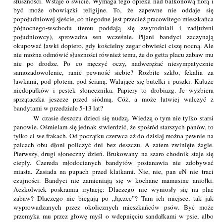
słuszności. Wstaje o świcie. Wymaga tego opieka nad balkonową florą i
być może obowiązki religijne. To, że zapewne nie oddaje się
popołudniowej sjeście, co niegodne jest przecież pracowitego mieszkańca
północnego-wschodu (temu poddają się zwyrodniali i zadłużeni
południowcy), sprowadza sen wcześnie. Pijani bandyci zaczynają
okupować ławki dopiero, gdy kościelny zegar obwieści ciszę nocną. Ale
nie można odmówić słuszności również temu, że do getta placu zabaw mu
nie po drodze. Po co męczyć oczy, nadwerężać niesympatycznie
samozadowolenie, ranić pewność siebie? Rozbite szkło, fekalia za
ławkami, pod płotem, pod ścianą. Walające się butelki i puszki. Kałuże
niedopałków i pestek słonecznika. Papiery to drobiazg. Je wyzbiera
sprzątaczka jeszcze przed siódmą. Cóż, a może łatwiej walczyć z
bandytami w przedziale 5-13 lat?
W czasie deszczu dzieci się nudzą. Wiedzą o tym nie tylko starsi
panowie. Ośmielam się jednak stwierdzić, że spośród starszych panów, to
tylko ci we frakach. Od początku czerwca aż do dzisiaj można pewnie na
palcach obu dłoni policzyć dni bez deszczu. A zatem zwinięte żagle.
Pierwszy, drugi słoneczny dzień. Brukowany na szaro chodnik staje się
ciepły. Czereda młodocianych bandytów postanawia nie zdobywać
miasta. Zasiada na pupach przed klatkami. Nie, nie, pan eN nie traci
czujności. Bandyci nie zamieniają się w kochane mamusine aniołki.
Aczkolwiek poskramia irytację: Dlaczego nie wyniosły się na plac
zabaw? Dlaczego nie biegają po „łączce”? Tam ich miejsce, tak jak
wyprowadzanych przez okolicznych mieszkańców psów. Być może
przemyka mu przez głowę myśl o wdepnięciu sandałkami w psie, albo