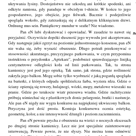
ukrywania łysiny. Dostojeństwu nie szkodzą ani krótkie spodenki, ani
odkryte ramiona, gdy paraduje w obcisłym t-shircie. W końcu to jego
gospodarstwo, jego obejście, jego folwark. Bacznie i podejrzliwie
spogląda wokoło, gdy zatrzaskują się z delikatnym kliknięciem drzwi.
Ordnung mus sein. Pamiątkowy mundur w szafie? Nie wiadomo.
Pan eN lubi dyskutować i opowiadać. W zasadzie to nawet się
/
przyjaźnić. Oczywiście dopóki słuszność jego wywodu jest akceptowana.
Gdy następuje jakiś zgrzyt na poziomie jednostronnego konsensu, pan eN
nie waha się, żeby wyrazić oburzenie. Długo potrafi przekonywać o
stosowności akuratnego, precyzyjnego parkowania, w czym przypomina
instruktora o przydomku „Aptekarz”, podobnież sprawdzającego linijką
centymetrowe odległości koła od linii parkowania. Tak, ta strona
kamienicy jest pod jego opieką. Tak samo, jak strona, gdzie roślinność
zakryła jego balkon. Mogę sobie tylko wyobrazić z jaką pogardą spogląda
na barierki, z których odpada spółdzielcza farba, wyziera rdza. Gdzie o
ściany opierają się rowery, hulajnogi, wózki, mopy, metalowe wieszaki na
pranie. Gdzie po terakocie wiatr przesuwa wiadra. Gdzie rachitycznie
próbują uśmiechać się z plastikowych donic pelargonie, bratki i nasturcje.
Ale pan eN nigdy nie wygra konkursu na najpiękniej ukwiecony balkon.
Przyczyna jest dość prosta. Komisja konkursowa ocenia estetykę,
geometrię, kolor, a nie intensywność dżungli i poziom zaciemnienia.
Pan eN pewnie prycha z oburzenia na wieści o nocnych ekscesach
po drugiej stronie kamienicy. Lecz nie jest specjalnie zainteresowany
interwencją. Pewnie powie, że nie słyszy. Nie można temu odmówić