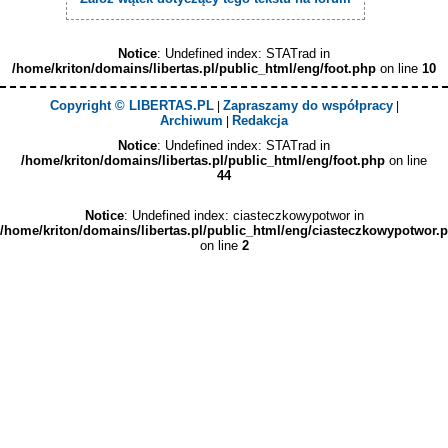
Notice
: Undefined index: STATrad in
/home/kriton/domains/libertas.pl/public_html/eng/foot.php
on line
10
Copyright © LIBERTAS.PL
Zapraszamy do współpracy
|
|
Archiwum
Redakcja
|
Notice
: Undefined index: STATrad in
/home/kriton/domains/libertas.pl/public_html/eng/foot.php
on line
44
Notice
: Undefined index: ciasteczkowypotwor in
/home/kriton/domains/libertas.pl/public_html/eng/ciasteczkowypotwor.
on line
2