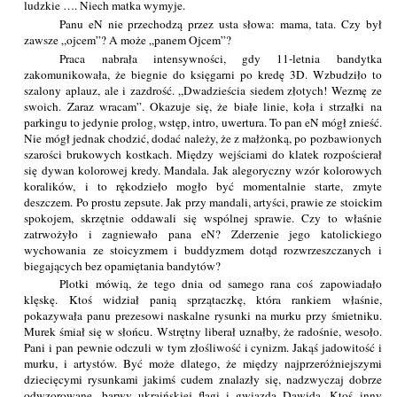
ludzkie …. Niech matka wymyje.
Panu eN nie przechodzą przez usta słowa: mama, tata. Czy był
zawsze „ojcem”? A może „panem Ojcem”?
Praca nabrała intensywności, gdy 11-letnia bandytka
zakomunikowała, że biegnie do księgarni po kredę 3D. Wzbudziło to
szalony aplauz, ale i zazdrość. „Dwadzieścia siedem złotych! Wezmę ze
swoich. Zaraz wracam”. Okazuje się, że białe linie, koła i strzałki na
parkingu to jedynie prolog, wstęp, intro, uwertura. To pan eN mógł znieść.
Nie mógł jednak chodzić, dodać należy, że z małżonką, po pozbawionych
szarości brukowych kostkach. Między wejściami do klatek rozpościerał
się dywan kolorowej kredy. Mandala. Jak alegoryczny wzór kolorowych
koralików, i to rękodzieło mogło być momentalnie starte, zmyte
deszczem. Po prostu zepsute. Jak przy mandali, artyści, prawie ze stoickim
spokojem, skrzętnie oddawali się wspólnej sprawie. Czy to właśnie
zatrwożyło i zagniewało pana eN? Zderzenie jego katolickiego
wychowania ze stoicyzmem i buddyzmem dotąd rozwrzeszczanych i
biegających bez opamiętania bandytów?
Plotki mówią, że tego dnia od samego rana coś zapowiadało
klęskę. Ktoś widział panią sprzątaczkę, która rankiem właśnie,
pokazywała panu prezesowi naskalne rysunki na murku przy śmietniku.
Murek śmiał się w słońcu. Wstrętny liberał uznałby, że radośnie, wesoło.
Pani i pan pewnie odczuli w tym złośliwość i cynizm. Jakąś jadowitość i
murku, i artystów. Być może dlatego, że między najprzeróżniejszymi
dziecięcymi rysunkami jakimś cudem znalazły się, nadzwyczaj dobrze
odwzorowane, barwy ukraińskiej flagi i gwiazda Dawida. Ktoś inny