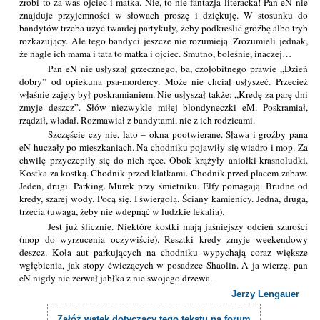
zrobi to za was ojciec i matka. Nie, to nie fantazja literacka! Pan eN nie
znajduje przyjemności w słowach proszę i dziękuję. W stosunku do
bandytów trzeba użyć twardej partykuły, żeby podkreślić groźbę albo tryb
rozkazujący. Ale tego bandyci jeszcze nie rozumieją. Zrozumieli jednak,
że nagle ich mama i tata to matka i ojciec. Smutno, boleśnie, inaczej…
Pan eN nie usłyszał grzecznego, ba, czołobitnego prawie „Dzień
dobry” od opiekuna psa-mordercy. Może nie chciał usłyszeć. Przecież
właśnie zajęty był poskramianiem. Nie usłyszał także: „Kredę za parę dni
zmyje deszcz”. Słów niezwykle miłej blondyneczki eM. Poskramiał,
rządził, władał. Rozmawiał z bandytami, nie z ich rodzicami.
Szczęście czy nie, lato – okna pootwierane. Sława i groźby pana
eN huczały po mieszkaniach. Na chodniku pojawiły się wiadro i mop. Za
chwilę przyczepiły się do nich ręce. Obok krążyły aniołki-krasnoludki.
Kostka za kostką. Chodnik przed klatkami. Chodnik przed placem zabaw.
Jeden, drugi. Parking. Murek przy śmietniku. Elfy pomagają. Brudne od
kredy, szarej wody. Pocą się. I świergolą. Ściany kamienicy. Jedna, druga,
trzecia (uwaga, żeby nie wdepnąć w ludzkie fekalia).
Jest już ślicznie. Niektóre kostki mają jaśniejszy odcień szarości
(mop do wyrzucenia oczywiście). Resztki kredy zmyje weekendowy
deszcz. Koła aut parkujących na chodniku wypychają coraz większe
wgłębienia, jak stopy ćwiczących w posadzce Shaolin. A ja wierzę, pan
eN nigdy nie zerwał jabłka z nie swojego drzewa.
Jerzy Lengauer
Załóż wątek dotyczący tego tekstu na forum