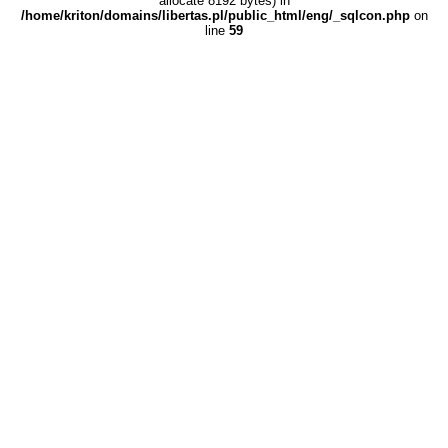
allocate 8192 bytes) in
/home/kriton/domains/libertas.pl/public_html/eng/_sqlcon.php
on
line
59