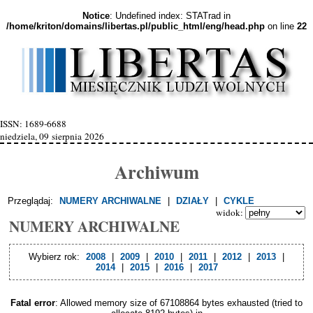
Notice
: Undefined index: STATrad in
/home/kriton/domains/libertas.pl/public_html/eng/head.php
on line
22
ISSN: 1689-6688
niedziela, 09 sierpnia 2026
Archiwum
Przeglądaj:
NUMERY ARCHIWALNE
|
DZIAŁY
|
CYKLE
widok:
NUMERY ARCHIWALNE
Wybierz rok:
2008
|
2009
|
2010
|
2011
|
2012
|
2013
|
2014
|
2015
|
2016
|
2017
Fatal error
: Allowed memory size of 67108864 bytes exhausted (tried to