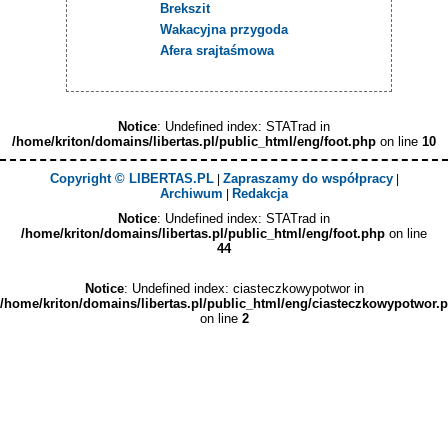
Brekszit
Wakacyjna przygoda
Afera srajtaśmowa
Notice
: Undefined index: STATrad in
/home/kriton/domains/libertas.pl/public_html/eng/foot.php
on line
10
Copyright © LIBERTAS.PL
Zapraszamy do współpracy
|
|
Archiwum
Redakcja
|
Notice
: Undefined index: STATrad in
/home/kriton/domains/libertas.pl/public_html/eng/foot.php
on line
44
Notice
: Undefined index: ciasteczkowypotwor in
/home/kriton/domains/libertas.pl/public_html/eng/ciasteczkowypotwor.
on line
2