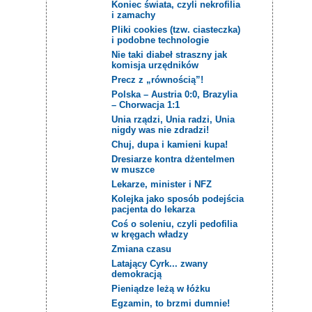
Koniec świata, czyli nekrofilia
i zamachy
Pliki cookies (tzw. ciasteczka)
i podobne technologie
Nie taki diabeł straszny jak
komisja urzędników
Precz z „równością”!
Polska – Austria 0:0, Brazylia
– Chorwacja 1:1
Unia rządzi, Unia radzi, Unia
nigdy was nie zdradzi!
Chuj, dupa i kamieni kupa!
Dresiarze kontra dżentelmen
w muszce
Lekarze, minister i NFZ
Kolejka jako sposób podejścia
pacjenta do lekarza
Coś o soleniu, czyli pedofilia
w kręgach władzy
Zmiana czasu
Latający Cyrk... zwany
demokracją
Pieniądze leżą w łóżku
Egzamin, to brzmi dumnie!