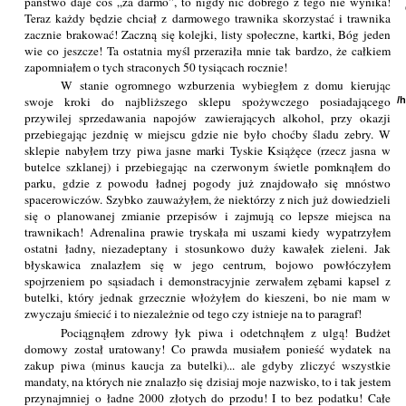
państwo daje coś „za darmo”, to nigdy nic dobrego z tego nie wynika!
Teraz każdy będzie chciał z darmowego trawnika skorzystać i trawnika
zacznie brakować! Zaczną się kolejki, listy społeczne, kartki, Bóg jeden
wie co jeszcze! Ta ostatnia myśl przeraziła mnie tak bardzo, że całkiem
zapomniałem o tych straconych 50 tysiącach rocznie!
W stanie ogromnego wzburzenia wybiegłem z domu kierując
swoje kroki do najbliższego sklepu spożywczego posiadającego
/
przywilej sprzedawania napojów zawierających alkohol, przy okazji
przebiegając jezdnię w miejscu gdzie nie było choćby śladu zebry. W
sklepie nabyłem trzy piwa jasne marki Tyskie Książęce (rzecz jasna w
butelce szklanej) i przebiegając na czerwonym świetle pomknąłem do
parku, gdzie z powodu ładnej pogody już znajdowało się mnóstwo
spacerowiczów. Szybko zauważyłem, że niektórzy z nich już dowiedzieli
się o planowanej zmianie przepisów i zajmują co lepsze miejsca na
trawnikach! Adrenalina prawie tryskała mi uszami kiedy wypatrzyłem
ostatni ładny, niezadeptany i stosunkowo duży kawałek zieleni. Jak
błyskawica znalazłem się w jego centrum, bojowo powłóczyłem
spojrzeniem po sąsiadach i demonstracyjnie zerwałem zębami kapsel z
butelki, który jednak grzecznie włożyłem do kieszeni, bo nie mam w
zwyczaju śmiecić i to niezależnie od tego czy istnieje na to paragraf!
Pociągnąłem zdrowy łyk piwa i odetchnąłem z ulgą! Budżet
domowy został uratowany! Co prawda musiałem ponieść wydatek na
zakup piwa (minus kaucja za butelki)... ale gdyby zliczyć wszystkie
mandaty, na których nie znalazło się dzisiaj moje nazwisko, to i tak jestem
przynajmniej o ładne 2000 złotych do przodu! I to bez podatku! Całe