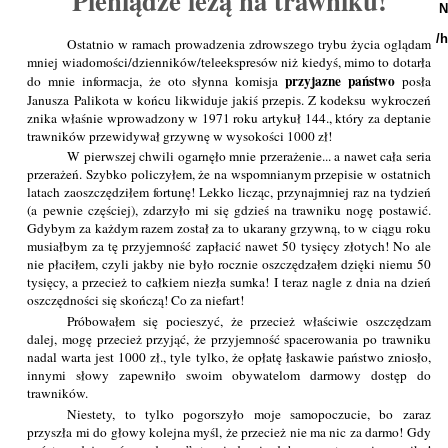
Pieniądze leżą na trawniku!
N
/
Ostatnio w ramach prowadzenia zdrowszego trybu życia oglądam
mniej wiadomości/dzienników/teleekspresów niż kiedyś, mimo to dotarła
przyjazne państwo
do mnie informacja, że oto słynna komisja
posła
Janusza Palikota w końcu likwiduje jakiś przepis. Z kodeksu wykroczeń
znika właśnie wprowadzony w 1971 roku artykuł 144., który za deptanie
trawników przewidywał grzywnę w wysokości 1000 zł!
W pierwszej chwili ogarnęło mnie przerażenie... a nawet cała seria
przerażeń. Szybko policzyłem, że na wspomnianym przepisie w ostatnich
latach zaoszczędziłem fortunę! Lekko licząc, przynajmniej raz na tydzień
(a pewnie częściej), zdarzyło mi się gdzieś na trawniku nogę postawić.
Gdybym za każdym razem został za to ukarany grzywną, to w ciągu roku
musiałbym za tę przyjemność zapłacić nawet 50 tysięcy złotych! No ale
nie płaciłem, czyli jakby nie było rocznie oszczędzałem dzięki niemu 50
tysięcy, a przecież to całkiem niezła sumka! I teraz nagle z dnia na dzień
oszczędności się skończą! Co za niefart!
Próbowałem się pocieszyć, że przecież właściwie oszczędzam
dalej, mogę przecież przyjąć, że przyjemność spacerowania po trawniku
nadal warta jest 1000 zł., tyle tylko, że opłatę łaskawie państwo zniosło,
innymi słowy zapewniło swoim obywatelom darmowy dostęp do
trawników.
Niestety, to tylko pogorszyło moje samopoczucie, bo zaraz
przyszła mi do głowy kolejna myśl, że przecież nie ma nic za darmo! Gdy