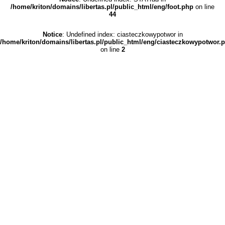
/home/kriton/domains/libertas.pl/public_html/eng/foot.php
on line
44
Notice
: Undefined index: ciasteczkowypotwor in
/home/kriton/domains/libertas.pl/public_html/eng/ciasteczkowypotwor.
on line
2