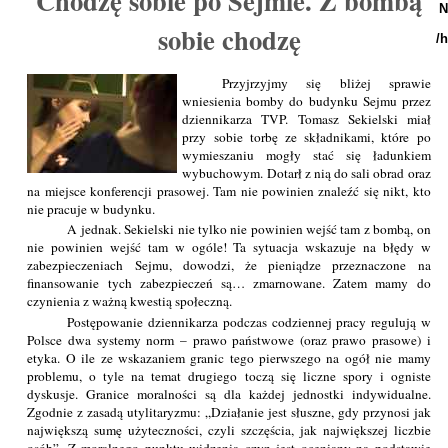
Chodzę sobie po Sejmie. Z bombą
N
sobie chodzę
/
Przyjrzyjmy się bliżej sprawie
wniesienia bomby do budynku Sejmu przez
dziennikarza TVP. Tomasz Sekielski miał
przy sobie torbę ze składnikami, które po
wymieszaniu mogły stać się ładunkiem
wybuchowym. Dotarł z nią do sali obrad oraz
na miejsce konferencji prasowej. Tam nie powinien znaleźć się nikt, kto
nie pracuje w budynku.
A jednak. Sekielski nie tylko nie powinien wejść tam z bombą, on
nie powinien wejść tam w ogóle! Ta sytuacja wskazuje na błędy w
zabezpieczeniach Sejmu, dowodzi, że pieniądze przeznaczone na
finansowanie tych zabezpieczeń są… zmarnowane. Zatem mamy do
czynienia z ważną kwestią społeczną.
Postępowanie dziennikarza podczas codziennej pracy regulują w
Polsce dwa systemy norm – prawo państwowe (oraz prawo prasowe) i
etyka. O ile ze wskazaniem granic tego pierwszego na ogół nie mamy
problemu, o tyle na temat drugiego toczą się liczne spory i ogniste
dyskusje. Granice moralności są dla każdej jednostki indywidualne.
Zgodnie z zasadą utylitaryzmu: „Działanie jest słuszne, gdy przynosi jak
największą sumę użyteczności, czyli szczęścia, jak największej liczbie