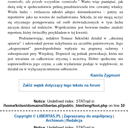
rzemiosło, ale przede wszystkim rzemiosło.
Warto więc pamiętać, jak
dużą rolę w społeczeństwie pełnią przedstawiciele tzw. czwartej władzy.
Wielu ludzi – zwłaszcza młodzi adepci dziennikarstwa – patrzy na
reporterów jako na wzorce do naśladowania. Szkoda, że nie mogą uczyć
się etycznego postępowania od osób doświadczonych w tym fachu
niczym dzieci od rodziców. Współcześnie jest bowiem trudno znaleźć
reportera, który świeciłby przykładem w tej kwestii.
Podsumowując, redaktor Tomasz Sekielski działał w „słusznej
sprawie” i udowodnił pewne uchybienia na szczeblu państwowym. Jego
„eksperyment” prawdopodobnie wpłynie na poprawę ochrony i
zabezpieczeń przy Wiejskiej. Dopuścił się jednak prowokacji, która nie
jest uważana za całkowicie etyczną i uczciwą. Dobro społeczne nie
usprawiedliwia jego czynu, a całe wydarzenie podaje w wątpliwość, że
działał on w wyłącznym interesie odbiorców.
Kamila Zygmunt
Załóż wątek dotyczący tego tekstu na forum
Notice
: Undefined index: STATrad in
/home/kriton/domains/libertas.pl/public_html/eng/foot.php
on line
10
Copyright © LIBERTAS.PL
Zapraszamy do współpracy
|
|
Archiwum
Redakcja
|
Notice
: Undefined index: STATrad in