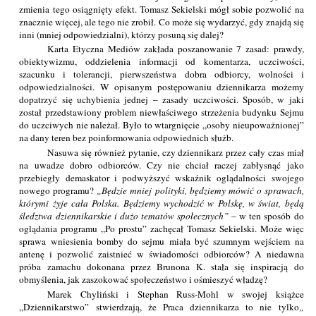
zmienia tego osiągnięty efekt. Tomasz Sekielski mógł sobie pozwolić na
znacznie więcej, ale tego nie zrobił. Co może się wydarzyć, gdy znajdą się
inni (mniej odpowiedzialni), którzy posuną się dalej?
Karta Etyczna Mediów zakłada poszanowanie 7 zasad: prawdy,
obiektywizmu, oddzielenia informacji od komentarza, uczciwości,
szacunku i tolerancji, pierwszeństwa dobra odbiorcy, wolności i
odpowiedzialności. W opisanym postępowaniu dziennikarza możemy
dopatrzyć się uchybienia jednej – zasady uczciwości. Sposób, w jaki
został przedstawiony problem niewłaściwego strzeżenia budynku Sejmu
do uczciwych nie należał. Było to wtargnięcie „osoby nieupoważnionej”
na dany teren bez poinformowania odpowiednich służb.
Nasuwa się również pytanie, czy dziennikarz przez cały czas miał
na uwadze dobro odbiorców. Czy nie chciał raczej zabłysnąć jako
przebiegły demaskator i podwyższyć wskaźnik oglądalności swojego
nowego programu?
Będzie mniej polityki, będziemy mówić o sprawach,
którymi żyje cała Polska. Będziemy wychodzić w Polskę, w świat, będą
śledztwa dziennikarskie i dużo tematów społecznych
– w ten sposób do
oglądania programu „Po prostu” zachęcał Tomasz Sekielski. Może więc
sprawa wniesienia bomby do sejmu miała być szumnym wejściem na
antenę i pozwolić zaistnieć w świadomości odbiorców? A niedawna
próba zamachu dokonana przez Brunona K. stała się inspiracją do
obmyślenia, jak zaszokować społeczeństwo i ośmieszyć władzę?
Marek Chyliński i Stephan Russ-Mohl w swojej książce
„Dziennikarstwo” stwierdzają, że Praca dziennikarza to nie tylko