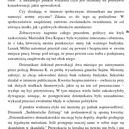
osób”. Z moralnego punktu widzenia czyn jest oceniany na podstawie
konsekwencji, jakie spowodował.
Czy działając w interesie społecznym, dziennikarz ma prawo
naruszyć normy etyczne? Zdania co do tego są podzielone. W
społeczeństwie znajdziemy zarówno zwolenników twierdzenia, że cel
uświęca środki, jak i gorliwych obrońców moralności.
/
Zobaczywszy nagranie całego procederu, politycy nie kryli
zaskoczenia. Marszałek Ewa Kopacz była wyraźnie zmieszana i oburzona,
że z taką łatwością można przekroczyć mury tak ważnego budynku.
Leszek Miller natomiast przestał czuć się pewnie i bezpiecznie w swoim
miejscu pracy, biorąc pod uwagę, że przez pewien czas torba z podejrzaną
zawartością znajdowała się tuż obok niego.
Dziennikarz dokonał prowokacji dwa miesiące po zatrzymaniu
przez policję Brunona K. za próbę wysadzenia gmachu Sejmu. Możemy
założyć, że chcąc udowodnić dalszy brak ochrony budynku, Sekielski
działał w interesie publicznym. Kwestia bezpieczeństwa – zwłaszcza przy
tak dużych środkach finansowych, jakie są na ten cel przeznaczane –
wydaje się być priorytetową. W tym miejscu wielu ludzi zakończyłoby
dywagacje, uznając, że postępowanie dziennikarza było uzasadnione,
wykazał przecież ewidentne błędy w ochronie polityków.
Z punktu widzenia etyki nie możemy go jednak usprawiedliwić.
Dziennik „Suddeutsche Zeitung” tak podsumował tę sporną kwestię:
„Dziennikarstwo demaskatorskie ma rację bytu dopóty, dopóki posługuje
się legalnymi metodami. Jeśli postępuje inaczej samo w sobie staje się
skandalem w skandalu.” Prowokacja ta legalna na pewno nie była i nie