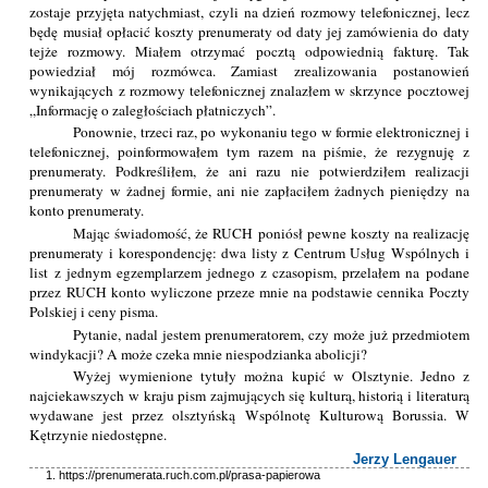
zostaje przyjęta natychmiast, czyli na dzień rozmowy telefonicznej, lecz
będę musiał opłacić koszty prenumeraty od daty jej zamówienia do daty
tejże rozmowy. Miałem otrzymać pocztą odpowiednią fakturę. Tak
powiedział mój rozmówca. Zamiast zrealizowania postanowień
wynikających z rozmowy telefonicznej znalazłem w skrzynce pocztowej
„Informację o zaległościach płatniczych”.
Ponownie, trzeci raz, po wykonaniu tego w formie elektronicznej i
telefonicznej, poinformowałem tym razem na piśmie, że rezygnuję z
prenumeraty. Podkreśliłem, że ani razu nie potwierdziłem realizacji
prenumeraty w żadnej formie, ani nie zapłaciłem żadnych pieniędzy na
konto prenumeraty.
Mając świadomość, że RUCH poniósł pewne koszty na realizację
prenumeraty i korespondencję: dwa listy z Centrum Usług Wspólnych i
list z jednym egzemplarzem jednego z czasopism, przelałem na podane
przez RUCH konto wyliczone przeze mnie na podstawie cennika Poczty
Polskiej i ceny pisma.
Pytanie, nadal jestem prenumeratorem, czy może już przedmiotem
windykacji? A może czeka mnie niespodzianka abolicji?
Wyżej wymienione tytuły można kupić w Olsztynie. Jedno z
najciekawszych w kraju pism zajmujących się kulturą, historią i literaturą
wydawane jest przez olsztyńską Wspólnotę Kulturową Borussia. W
Kętrzynie niedostępne.
Jerzy Lengauer
https://prenumerata.ruch.com.pl/prasa-papierowa