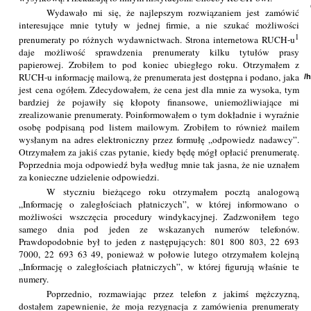
Wydawało mi się, że najlepszym rozwiązaniem jest zamówić
interesujące mnie tytuły w jednej firmie, a nie szukać możliwości
1
prenumeraty po różnych wydawnictwach. Strona internetowa RUCH-u
daje możliwość sprawdzenia prenumeraty kilku tytułów prasy
papierowej. Zrobiłem to pod koniec ubiegłego roku. Otrzymałem z
RUCH-u informację mailową, że prenumerata jest dostępna i podano, jaka
/
jest cena ogółem. Zdecydowałem, że cena jest dla mnie za wysoka, tym
bardziej że pojawiły się kłopoty finansowe, uniemożliwiające mi
zrealizowanie prenumeraty. Poinformowałem o tym dokładnie i wyraźnie
osobę podpisaną pod listem mailowym. Zrobiłem to również mailem
wysłanym na adres elektroniczny przez formułę „odpowiedz nadawcy”.
Otrzymałem za jakiś czas pytanie, kiedy będę mógł opłacić prenumeratę.
Poprzednia moja odpowiedź była według mnie tak jasna, że nie uznałem
za konieczne udzielenie odpowiedzi.
W styczniu bieżącego roku otrzymałem pocztą analogową
„Informację o zaległościach płatniczych”, w której informowano o
możliwości wszczęcia procedury windykacyjnej. Zadzwoniłem tego
samego dnia pod jeden ze wskazanych numerów telefonów.
Prawdopodobnie był to jeden z następujących: 801 800 803, 22 693
7000, 22 693 63 49, ponieważ w połowie lutego otrzymałem kolejną
„Informację o zaległościach płatniczych”, w której figurują właśnie te
numery.
Poprzednio, rozmawiając przez telefon z jakimś mężczyzną,
dostałem zapewnienie, że moja rezygnacja z zamówienia prenumeraty