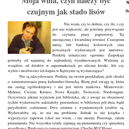
Moja wina, czyli należy być
N
czujnym jak stado lisów
/
Nie wiem, czy to dobrze, czy źle, i czy
jest nas większość, ale jesteśmy przywiązani
do czytania prasy papierowej. Tej
miesięcznej i kwartalnej również. Czasopism
mniej lub bardziej kolorowych oraz
poważnych wydawanych jest mnóstwo.
Przekrój tematyczny ogromny. Zaspokaja
potrzeby od najmniej do najbardziej wyrafinowanych. Widzimy je
wszędzie, od działów w supermarketach, po uliczne kioski. Ale czy
wybór i możliwości ich kupna w Kętrzynie są wystarczające?
Nie są zdecydowanie. Posłużę się swoim przykładem, jeśli chodzi
o zainteresowania prasą kulturalno-literacką. Biorę pod uwagę tę, która
ma zasięg ogólnokrajowy i nie jest stricte naukowa. Mianowicie:
Midrasz, Cwiszn, Kronos, Nowe Książki, Twórczość. Niedostępne.
Oczywiście jakimś wyjściem jest biblioteka, ale z uwagi na obszerność
tychże wydawnictw, należałoby przesiedzieć w bibliotece pół dnia, bądź
przychodzić codziennie. Dwa ostatnie z wymienionych tytułów są.
Wydawałoby się, że nie ma problemu. Jednak to nie książka i
wypożyczyć zapewne (choć nie wiem…) nie można. Pozostaje, zatem
prenumerata. Nie wszystkie tytuły zajmują się prenumeratą czy sprzedażą
wysyłkową. Przekazują to innym instytucjom. Choćby RUCH-owi.