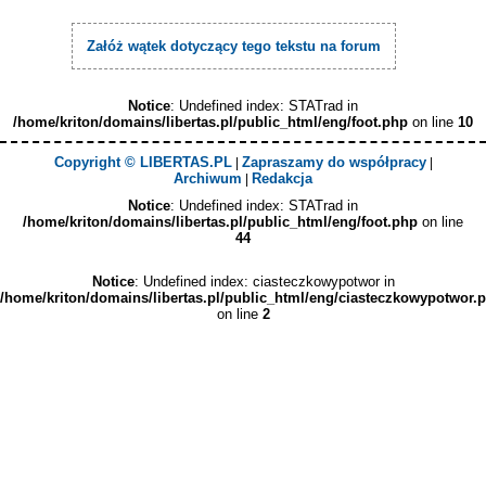
Załóż wątek dotyczący tego tekstu na forum
Notice
: Undefined index: STATrad in
/home/kriton/domains/libertas.pl/public_html/eng/foot.php
on line
10
Copyright © LIBERTAS.PL
Zapraszamy do współpracy
|
|
Archiwum
Redakcja
|
Notice
: Undefined index: STATrad in
/home/kriton/domains/libertas.pl/public_html/eng/foot.php
on line
44
Notice
: Undefined index: ciasteczkowypotwor in
/home/kriton/domains/libertas.pl/public_html/eng/ciasteczkowypotwor.
on line
2