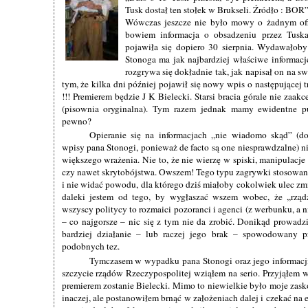
Tusk dostał ten stołek w Brukseli. Źródło : BOR”
Wówczas jeszcze nie było mowy o żadnym ofi
bowiem informacja o obsadzeniu przez Tuska
pojawiła się dopiero 30 sierpnia. Wydawałoby
Stonoga ma jak najbardziej właściwe informacje
rozgrywa się dokładnie tak, jak napisał on na s
tym, że kilka dni później pojawił się nowy wpis o następującej
!!! Premierem będzie J K Bielecki. Starsi bracia górale nie za
(pisownia oryginalna). Tym razem jednak mamy ewidentne p
pewno?
Opieranie się na informacjach „nie wiadomo skąd” (d
wpisy pana Stonogi, ponieważ de facto są one niesprawdzalne) n
większego wrażenia. Nie to, że nie wierzę w spiski, manipulacj
czy nawet skrytobójstwa. Owszem! Tego typu zagrywki stosowane
i nie widać powodu, dla którego dziś miałoby cokolwiek ulec zm
daleki jestem od tego, by wygłaszać wszem wobec, że ,,rząd
wszyscy politycy to rozmaici pozoranci i agenci (z werbunku, a n
– co najgorsze – nic się z tym nie da zrobić. Donikąd prowadzi
bardziej działanie – lub raczej jego brak – spowodowany p
podobnych tez.
Tymczasem w wypadku pana Stonogi oraz jego informacji
szczycie rządów Rzeczypospolitej wziąłem na serio. Przyjąłem w
premierem zostanie Bielecki. Mimo to niewielkie było moje zasko
inaczej, ale postanowiłem brnąć w założeniach dalej i czekać na 