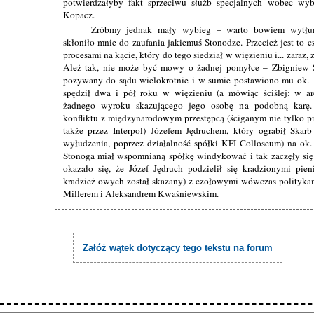
potwierdzałyby fakt sprzeciwu służb specjalnych wobec wy
Kopacz.
Zróbmy jednak mały wybieg – warto bowiem wytłum
skłoniło mnie do zaufania jakiemuś Stonodze. Przecież jest to 
procesami na kącie, który do tego siedział w więzieniu i... zaraz,
Ależ tak, nie może być mowy o żadnej pomyłce – Zbigniew 
pozywany do sądu wielokrotnie i w sumie postawiono mu ok. 
spędził dwa i pół roku w więzieniu (a mówiąc ściślej: w are
żadnego wyroku skazującego jego osobę na podobną karę.
konfliktu z międzynarodowym przestępcą (ściganym nie tylko prz
także przez Interpol) Józefem Jędruchem, który ograbił Skar
wyłudzenia, poprzez działalność spółki KFI Colloseum) na ok
Stonoga miał wspomnianą spółkę windykować i tak zaczęły się
okazało się, że Józef Jędruch podzielił się kradzionymi pie
kradzież owych został skazany) z czołowymi wówczas polityka
Millerem i Aleksandrem Kwaśniewskim.
Załóż wątek dotyczący tego tekstu na forum