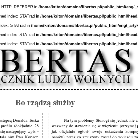
ex: HTTP_REFERER in
/home/kriton/domains/libertas.pl/public_html/eng/_
ined index: STATrad in
/home/kriton/domains/libertas.pl/public_html/head
index: STATrad in
/home/kriton/domains/libertas.pl/public_html/eng/_arty
ined index: STATrad in
/home/kriton/domains/libertas.pl/public_html/head
ined index: STATrad in
/home/kriton/domains/libertas.pl/public_html/head
Bo rządzą służby
następcą Donalda Tuska
Na tym problemy Stonogi się jednak nie 
profilu (dokładnie 28
wezwany do stawienia się w więzieniu (otrzymał
 się następujący wpis –
jak oficjalnie ogłosił swoje oskarżenia kor
stała nim Ewa Kopacz.
panów), przez co zmuszony został do wyjazdu za g