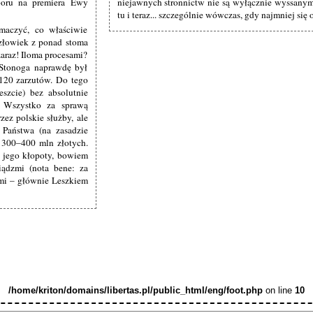
boru na premiera Ewy
niejawnych stronnictw nie są wyłącznie wyssanymi
tu i teraz... szczególnie wówczas, gdy najmniej się
aczyć, co właściwie
człowiek z ponad stoma
 zaraz! Iloma procesami?
Stonoga naprawdę był
120 zarzutów. Do tego
szcie) bez absolutnie
 Wszystko za sprawą
ez polskie służby, ale
b Państwa (na zasadzie
. 300–400 mln złotych.
 jego kłopoty, bowiem
niądzmi (nota bene: za
mi – głównie Leszkiem
/home/kriton/domains/libertas.pl/public_html/eng/foot.php
on line
10