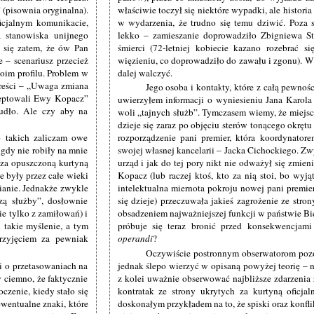
 (pisownia oryginalna).
właściwie toczył się niektóre wypadki, ale historia
cjalnym komunikacie,
w wydarzenia, że trudno się temu dziwić. Poza 
 stanowiska unijnego
lekko – zamieszanie doprowadziło Zbigniewa S
 się zatem, że ów Pan
śmierci (72-letniej kobiecie kazano rozebrać 
 – scenariusz przecież
więzieniu, co doprowadziło do zawału i zgonu). W
woim profilu. Problem w
dalej walczyć.
 treści – „Uwaga zmiana
Jego osoba i kontakty, które z całą pewnoś
akceptowali Ewy Kopacz”
uwierzyłem informacji o wyniesieniu Jana Karola
udło. Ale czy aby na
woli „tajnych służb”. Tymczasem wiemy, że miejsce
dzieje się zaraz po objęciu sterów tonącego okrę
o takich zaliczam owe
rozporządzenie pani premier, która koordynator
igdy nie robiły na mnie
swojej własnej kancelarii – Jacka Cichockiego. Z
e za opuszczoną kurtyną
urząd i jak do tej pory nikt nie odważył się zmie
 były przez całe wieki
Kopacz (lub raczej ktoś, kto za nią stoi, bo wy
ianie. Jednakże zwykle
intelektualna miernota pokroju nowej pani premie
zą służby”, dosłownie
się dzieje) przeczuwała jakieś zagrożenie ze stro
ie tylko z zamiłowań) i
obsadzeniem najważniejszej funkcji w państwie Bi
 takie myślenie, a tym
próbuje się teraz bronić przed konsekwencja
rzyjęciem za pewniak
operandi
?
Oczywiście postronnym obserwatorom pozo
 o przetasowaniach na
jednak ślepo wierzyć w opisaną powyżej teorię – n
 ciemno, że faktycznie
z kolei uważnie obserwować najbliższe zdarzenia
czenie, kiedy stało się
kontratak ze strony ukrytych za kurtyną oficjaln
ewentualne znaki, które
doskonałym przykładem na to, że spiski oraz konflik