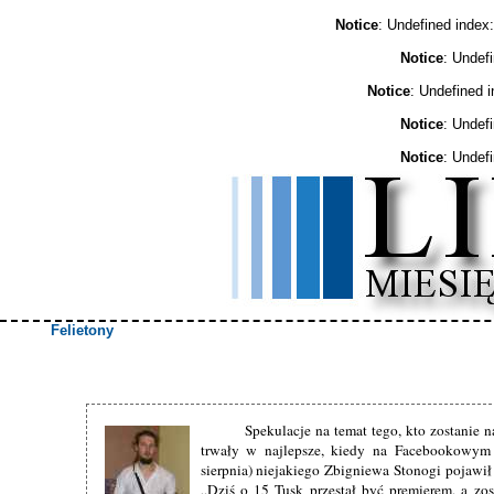
Notice
: Undefined ind
Notice
: Undef
Notice
: Undefined 
Notice
: Undef
Notice
: Undef
Felietony
Spekulacje na temat tego, kto zostanie 
trwały w najlepsze, kiedy na Facebookowym 
sierpnia) niejakiego Zbigniewa Stonogi pojawił
„Dziś o 15 Tusk przestał być premierem, a zo