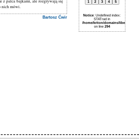
 z palca bajkami, ale rozgrywają się
1
2
3
4
5
 o nich mówi.
Notice
: Undefined index:
Bartosz Ćwir
STATrad in
/home/kriton/domains/libertas.pl
on line
294