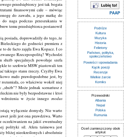
 owego przedsiębiorcy jest tak bogata
stratami finansowymi całe – mówiąc
PAAP
tonogę do zawału, a jego matkę do
się do naga podczas przeszukania w
brew temu przedsiębiorca postanowił
Podróże
Kultura
cią posiada, doprowadziły do tego, że
Muzyka
 Bieleckiego do godności premiera z
Historia
Felietony
 to de facto zajęła Ewa Kopacz. I co
Państwo, polityka,
tu zwanego Rzeczpospolitą? Wychodzi
społeczeństwo
em służb specjalnych powołuje szefa
Powieści i opowiadania
wykle to szefowie MSW piastowali ten
Kącik poezji
niać takiego stanu rzeczy. Czyżby Ewa
Recenzje
jątkowo mało prawdopodobne jest, by
Wielkie żarcie
r rozumiała, co właściwie wokół niej
Komiks
ny „służb”? Może jednak scenariusz z
eleckim nie były bezpodstawne i ktoś
Przewodniki
mi wdrożenia w życie innego
modus
Albania
Nepal
stają wyłącznie domysły. Nie warto
Polska
awet jeśli jest ona prawdziwa. Warto
Rumunia
 z oczekiwaniem na jakiś ewentualny
ej polityki sił. Afera taśmowa jest
Oceń zamieszczony obok
ty bliżej nieokreślonych i absolutnie
artykuł.