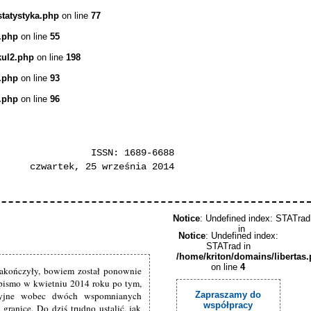
statystyka.php
on line
77
.php
on line
55
kul2.php
on line
198
.php
on line
93
.php
on line
96
ISSN: 1689-6688
czwartek, 25 września 2014
Notice
: Undefined index: STATrad
in
Notice
: Undefined index:
STATrad in
/home/kriton/domains/libertas
on line
4
zakończyły, bowiem został ponownie
 pismo w kwietniu 2014 roku po tym,
upcyjne wobec dwóch wspomnianych
Zapraszamy do
współpracy
ranicę. Do dziś trudno ustalić, jak