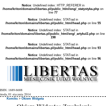
Notice
: Undefined index: HTTP_REFERER in
/home/kriton/domains/libertas.pl/public_html/eng/_statystyka.php
on
line
77
Notice
: Undefined index: STATrad in
/home/kriton/domains/libertas.pl/public_html/head.php
on line
55
Notice
: Undefined index: STATrad in
/home/kriton/domains/libertas.pl/public_html/eng/_artykul2.php
on line
198
Notice
: Undefined index: STATrad in
/home/kriton/domains/libertas.pl/public_html/head.php
on line
93
Notice
: Undefined index: STATrad in
/home/kriton/domains/libertas.pl/public_html/head.php
on line
96
ISSN: 1689-6688
środa, 01 stycznia 2014
Komiks
>
Okiem Widgeta