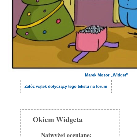
/
Marek Mosor „Widget”
Załóż wątek dotyczący tego tekstu na forum
Okiem Widgeta
Najwyżej oceniane: