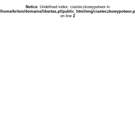
Notice
: Undefined index: ciasteczkowypotwor in
/home/kriton/domains/libertas.pl/public_html/eng/ciasteczkowypotwor.
on line
2