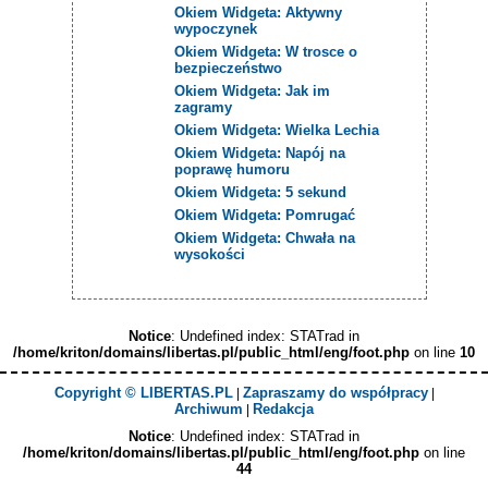
Okiem Widgeta: Aktywny
wypoczynek
Okiem Widgeta: W trosce o
bezpieczeństwo
Okiem Widgeta: Jak im
zagramy
Okiem Widgeta: Wielka Lechia
Okiem Widgeta: Napój na
poprawę humoru
Okiem Widgeta: 5 sekund
Okiem Widgeta: Pomrugać
Okiem Widgeta: Chwała na
wysokości
Notice
: Undefined index: STATrad in
/home/kriton/domains/libertas.pl/public_html/eng/foot.php
on line
10
Copyright © LIBERTAS.PL
Zapraszamy do współpracy
|
|
Archiwum
Redakcja
|
Notice
: Undefined index: STATrad in
/home/kriton/domains/libertas.pl/public_html/eng/foot.php
on line
44