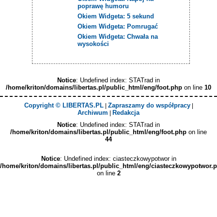
poprawę humoru
Okiem Widgeta: 5 sekund
Okiem Widgeta: Pomrugać
Okiem Widgeta: Chwała na
wysokości
Notice
: Undefined index: STATrad in
/home/kriton/domains/libertas.pl/public_html/eng/foot.php
on line
10
Copyright © LIBERTAS.PL
Zapraszamy do współpracy
|
|
Archiwum
Redakcja
|
Notice
: Undefined index: STATrad in
/home/kriton/domains/libertas.pl/public_html/eng/foot.php
on line
44
Notice
: Undefined index: ciasteczkowypotwor in
/home/kriton/domains/libertas.pl/public_html/eng/ciasteczkowypotwor.
on line
2