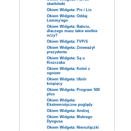
skarbówki
Okiem Widgeta: Pis i Lis
Okiem Widgeta: Oddaj
Lemmy'ego
Okiem Widgeta: Babciu,
dlaczego masz takie wielkie
oczy?
Okiem Widgeta: TVPiS
Okiem Widgeta: Znieważył
prezydenta
Okiem Widgeta: Są u
Kiszczaka
Okiem Widgeta: Koleś z
ogniem
Okiem Widgeta: Ubiór
książęcy
Okiem Widgeta: Program 500
plus
Okiem Widgeta:
Ekstremistyczne poglądy
Okiem Widgeta: Andżej
Okiem Widgeta: Mokrego
Dyngusa
Okiem Widgeta: Nierozłączki