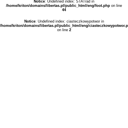
Notice
: Undefined index: STATrad in
/home/kriton/domains/libertas.pl/public_html/eng/foot.php
on line
44
Notice
: Undefined index: ciasteczkowypotwor in
/home/kriton/domains/libertas.pl/public_html/eng/ciasteczkowypotwor.
on line
2