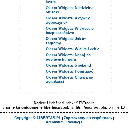
lustra
Okiem Widgeta: Niedzielne
obiadki
Okiem Widgeta: Aktywny
wypoczynek
Okiem Widgeta: W trosce o
bezpieczeństwo
Okiem Widgeta: Jak im
zagramy
Okiem Widgeta: Wielka Lechia
Okiem Widgeta: Napój na
poprawę humoru
Okiem Widgeta: 5 sekund
Okiem Widgeta: Pomrugać
Okiem Widgeta: Chwała na
wysokości
Notice
: Undefined index: STATrad in
/home/kriton/domains/libertas.pl/public_html/eng/foot.php
on line
10
Copyright © LIBERTAS.PL
Zapraszamy do współpracy
|
|
Archiwum
Redakcja
|