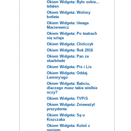
Okiem Widgeta: Było sobie...
tefałen
Okiem Widgeta: Wolimy
kotleta
Okiem Widgeta: Uwaga
Macierewicz
Okiem Widgeta: Po teatrach
się szlaja
Okiem Widgeta: Chińczyk
Okiem Widgeta: Rok 2016
Okiem Widgeta: Pan ze
skarbówki
Okiem Widgeta: Pis i Lis
Okiem Widgeta: Oddaj
Lemmy'ego
Okiem Widgeta: Babciu,
dlaczego masz takie wielkie
oczy?
Okiem Widgeta: TVPiS
Okiem Widgeta: Znieważył
prezydenta
Okiem Widgeta: Są u
Kiszczaka
Okiem Widgeta: Koleś z
ogniem