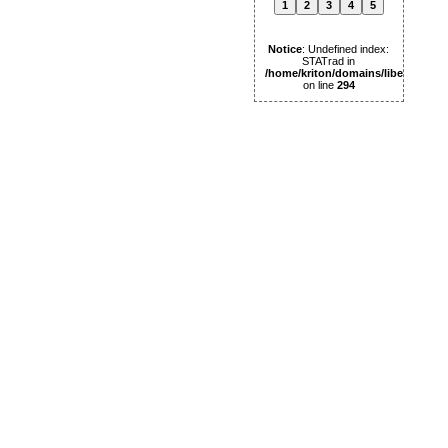
1
2
3
4
5
Notice
: Undefined index:
STATrad in
/home/kriton/domains/libertas.pl
on line
294