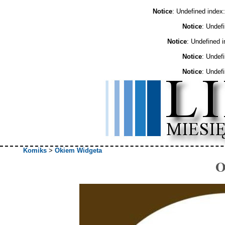
Notice
: Undefined ind
Notice
: Undef
Notice
: Undefined 
Notice
: Undef
Notice
: Undef
Komiks
>
Okiem Widgeta
O