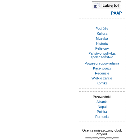
PAAP
Podróże
Kultura
Muzyka
Historia
Felietony
Państwo, polityka,
społeczeństwo
Powieści i opowiadania
Kącik poezji
Recenzje
Wielkie żarcie
Komiks
Przewodniki
Albania
Nepal
Polska
Rumunia
Oceń zamieszczony obok
artykuł.