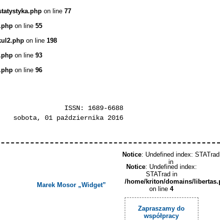
statystyka.php
on line
77
.php
on line
55
kul2.php
on line
198
.php
on line
93
.php
on line
96
ISSN: 1689-6688
sobota, 01 października 2016
Notice
: Undefined index: STATrad
in
Notice
: Undefined index:
STATrad in
/home/kriton/domains/libertas
Marek Mosor „Widget”
on line
4
Zapraszamy do
współpracy