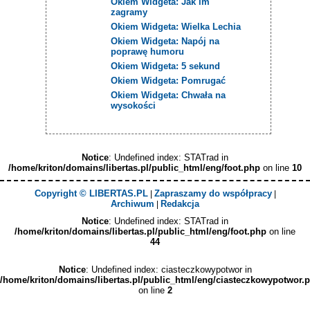
Okiem Widgeta: Jak im
zagramy
Okiem Widgeta: Wielka Lechia
Okiem Widgeta: Napój na
poprawę humoru
Okiem Widgeta: 5 sekund
Okiem Widgeta: Pomrugać
Okiem Widgeta: Chwała na
wysokości
Notice
: Undefined index: STATrad in
/home/kriton/domains/libertas.pl/public_html/eng/foot.php
on line
10
Copyright © LIBERTAS.PL
Zapraszamy do współpracy
|
|
Archiwum
Redakcja
|
Notice
: Undefined index: STATrad in
/home/kriton/domains/libertas.pl/public_html/eng/foot.php
on line
44
Notice
: Undefined index: ciasteczkowypotwor in
/home/kriton/domains/libertas.pl/public_html/eng/ciasteczkowypotwor.
on line
2