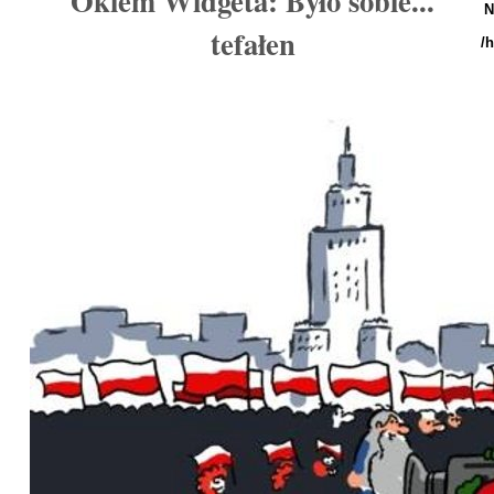
Okiem Widgeta: Było sobie...
N
tefałen
/