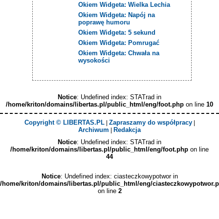
Okiem Widgeta: Wielka Lechia
Okiem Widgeta: Napój na
poprawę humoru
Okiem Widgeta: 5 sekund
Okiem Widgeta: Pomrugać
Okiem Widgeta: Chwała na
wysokości
Notice
: Undefined index: STATrad in
/home/kriton/domains/libertas.pl/public_html/eng/foot.php
on line
10
Copyright © LIBERTAS.PL
Zapraszamy do współpracy
|
|
Archiwum
Redakcja
|
Notice
: Undefined index: STATrad in
/home/kriton/domains/libertas.pl/public_html/eng/foot.php
on line
44
Notice
: Undefined index: ciasteczkowypotwor in
/home/kriton/domains/libertas.pl/public_html/eng/ciasteczkowypotwor.
on line
2