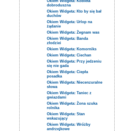
Okiem Widgeta: Kobieta
dobroduszna
Okiem Widgeta: Kto by się bał
duchów
Okiem Widgeta: Urlop na
żądanie
Okiem Widgeta: Żegnam was
Okiem Widgeta: Banda
złodziei
Okiem Widgeta: Komorniks
Okiem Widgeta: Ciechan
Okiem Widgeta: Przy jedzeniu
się nie gada
Okiem Widgeta: Ciepła
posadka
Okiem Widgeta: Niecenzuralne
słowa
Okiem Widgeta: Taniec z
gwiazdami
Okiem Widgeta: Żona szuka
rolnika
Okiem Widgeta: Stan
wskazujący
Okiem Widgeta: Wróżby
andrzejkowe