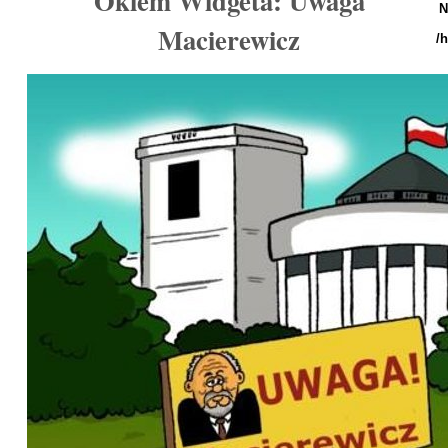
Okiem Widgeta: Uwaga
N
Macierewicz
/