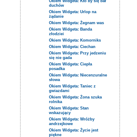
Okiem Widgeta: Kto by się bał
duchów
Okiem Widgeta: Urlop na
żądanie
Okiem Widgeta: Żegnam was
Okiem Widgeta: Banda
złodziei
Okiem Widgeta: Komorniks
Okiem Widgeta: Ciechan
Okiem Widgeta: Przy jedzeniu
się nie gada
Okiem Widgeta: Ciepła
posadka
Okiem Widgeta: Niecenzuralne
słowa
Okiem Widgeta: Taniec z
gwiazdami
Okiem Widgeta: Żona szuka
rolnika
Okiem Widgeta: Stan
wskazujący
Okiem Widgeta: Wróżby
andrzejkowe
Okiem Widgeta: Życie jest
piękne