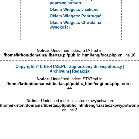
poprawę humoru
Okiem Widgeta: 5 sekund
Okiem Widgeta: Pomrugać
Okiem Widgeta: Chwała na
wysokości
Notice
: Undefined index: STATrad in
/home/kriton/domains/libertas.pl/public_html/eng/foot.php
on line
10
Copyright © LIBERTAS.PL
Zapraszamy do współpracy
|
|
Archiwum
Redakcja
|
Notice
: Undefined index: STATrad in
/home/kriton/domains/libertas.pl/public_html/eng/foot.php
on line
44
Notice
: Undefined index: ciasteczkowypotwor in
/home/kriton/domains/libertas.pl/public_html/eng/ciasteczkowypotwor.
on line
2