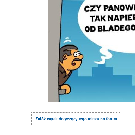
Załóż wątek dotyczący tego tekstu na forum