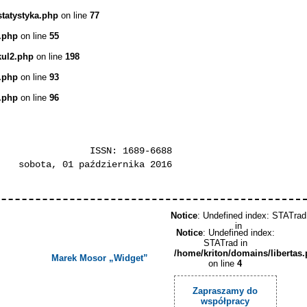
statystyka.php
on line
77
.php
on line
55
kul2.php
on line
198
.php
on line
93
.php
on line
96
ISSN: 1689-6688
sobota, 01 października 2016
Notice
: Undefined index: STATrad
in
Notice
: Undefined index:
STATrad in
/home/kriton/domains/libertas
Marek Mosor „Widget”
on line
4
Zapraszamy do
współpracy