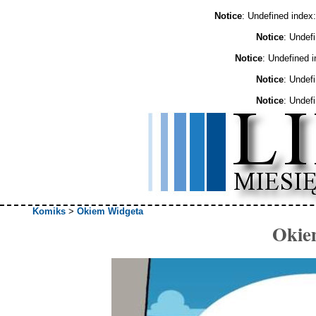
Notice
: Undefined ind
Notice
: Undef
Notice
: Undefined 
Notice
: Undef
Notice
: Undef
Komiks
>
Okiem Widgeta
Okie