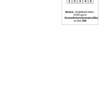
1
2
3
4
5
Notice
: Undefined index:
STATrad in
/home/kriton/domains/libertas.pl
on line
294