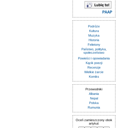
PAAP
Podróże
Kultura
Muzyka
Historia
Felietony
Państwo, polityka,
społeczeństwo
Powieści i opowiadania
Kącik poezji
Recenzje
Wielkie żarcie
Komiks
Przewodniki
Albania
Nepal
Polska
Rumunia
Oceń zamieszczony obok
artykuł.