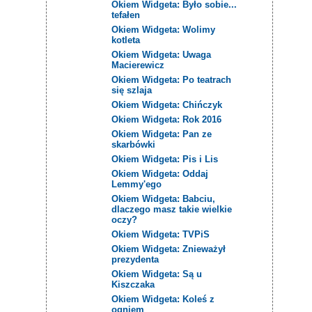
Okiem Widgeta: Było sobie...
tefałen
Okiem Widgeta: Wolimy
kotleta
Okiem Widgeta: Uwaga
Macierewicz
Okiem Widgeta: Po teatrach
się szlaja
Okiem Widgeta: Chińczyk
Okiem Widgeta: Rok 2016
Okiem Widgeta: Pan ze
skarbówki
Okiem Widgeta: Pis i Lis
Okiem Widgeta: Oddaj
Lemmy'ego
Okiem Widgeta: Babciu,
dlaczego masz takie wielkie
oczy?
Okiem Widgeta: TVPiS
Okiem Widgeta: Znieważył
prezydenta
Okiem Widgeta: Są u
Kiszczaka
Okiem Widgeta: Koleś z
ogniem