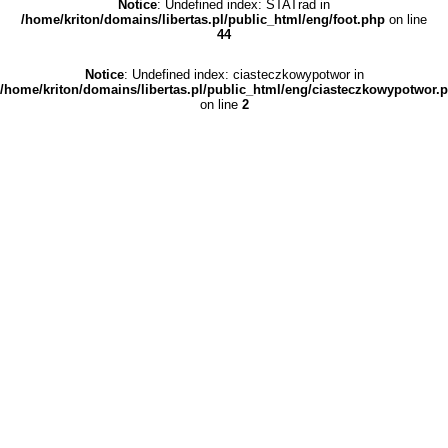
Notice
: Undefined index: STATrad in
/home/kriton/domains/libertas.pl/public_html/eng/foot.php
on line
44
Notice
: Undefined index: ciasteczkowypotwor in
/home/kriton/domains/libertas.pl/public_html/eng/ciasteczkowypotwor.
on line
2