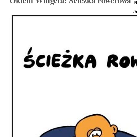
Okiem Widgeta: Ścieżka rowerowa
N
/