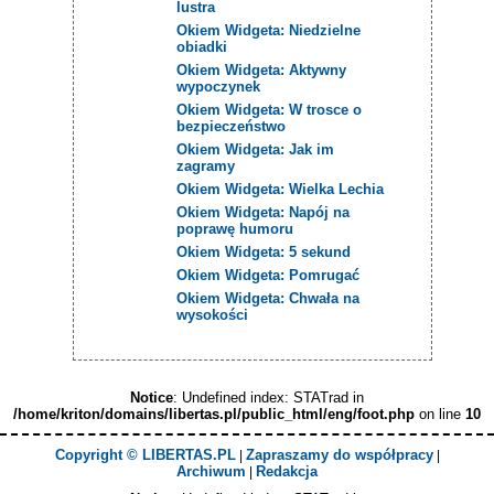
lustra
Okiem Widgeta: Niedzielne
obiadki
Okiem Widgeta: Aktywny
wypoczynek
Okiem Widgeta: W trosce o
bezpieczeństwo
Okiem Widgeta: Jak im
zagramy
Okiem Widgeta: Wielka Lechia
Okiem Widgeta: Napój na
poprawę humoru
Okiem Widgeta: 5 sekund
Okiem Widgeta: Pomrugać
Okiem Widgeta: Chwała na
wysokości
Notice
: Undefined index: STATrad in
/home/kriton/domains/libertas.pl/public_html/eng/foot.php
on line
10
Copyright © LIBERTAS.PL
Zapraszamy do współpracy
|
|
Archiwum
Redakcja
|