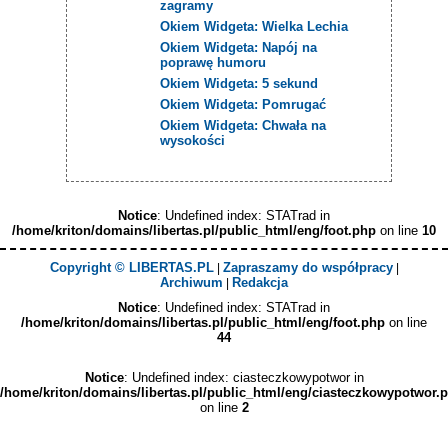
zagramy
Okiem Widgeta: Wielka Lechia
Okiem Widgeta: Napój na
poprawę humoru
Okiem Widgeta: 5 sekund
Okiem Widgeta: Pomrugać
Okiem Widgeta: Chwała na
wysokości
Notice
: Undefined index: STATrad in
/home/kriton/domains/libertas.pl/public_html/eng/foot.php
on line
10
Copyright © LIBERTAS.PL
Zapraszamy do współpracy
|
|
Archiwum
Redakcja
|
Notice
: Undefined index: STATrad in
/home/kriton/domains/libertas.pl/public_html/eng/foot.php
on line
44
Notice
: Undefined index: ciasteczkowypotwor in
/home/kriton/domains/libertas.pl/public_html/eng/ciasteczkowypotwor.
on line
2