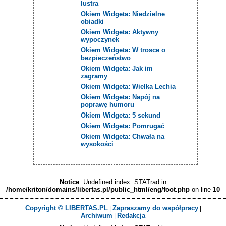
lustra
Okiem Widgeta: Niedzielne
obiadki
Okiem Widgeta: Aktywny
wypoczynek
Okiem Widgeta: W trosce o
bezpieczeństwo
Okiem Widgeta: Jak im
zagramy
Okiem Widgeta: Wielka Lechia
Okiem Widgeta: Napój na
poprawę humoru
Okiem Widgeta: 5 sekund
Okiem Widgeta: Pomrugać
Okiem Widgeta: Chwała na
wysokości
Notice
: Undefined index: STATrad in
/home/kriton/domains/libertas.pl/public_html/eng/foot.php
on line
10
Copyright © LIBERTAS.PL
Zapraszamy do współpracy
|
|
Archiwum
Redakcja
|