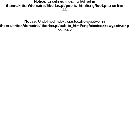
Notice
: Undefined index: STATrad in
/home/kriton/domains/libertas.pl/public_html/eng/foot.php
on line
44
Notice
: Undefined index: ciasteczkowypotwor in
/home/kriton/domains/libertas.pl/public_html/eng/ciasteczkowypotwor.
on line
2