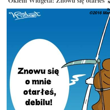
Okiem Widgeta: Znowu się otarłeś
N
/