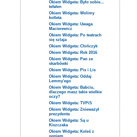
Okiem Widgeta: Było sobie...
tefałen
Okiem Widgeta: Wolimy
kotleta
Okiem Widgeta: Uwaga
Macierewicz
Okiem Widgeta: Po teatrach
się szlaja
Okiem Widgeta: Chińczyk
Okiem Widgeta: Rok 2016
Okiem Widgeta: Pan ze
skarbówki
Okiem Widgeta: Pis i Lis
Okiem Widgeta: Oddaj
Lemmy'ego
Okiem Widgeta: Babciu,
dlaczego masz takie wielkie
oczy?
Okiem Widgeta: TVPiS
Okiem Widgeta: Znieważył
prezydenta
Okiem Widgeta: Są u
Kiszczaka
Okiem Widgeta: Koleś z
ogniem