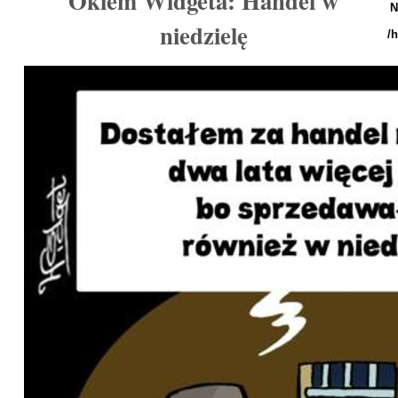
Okiem Widgeta: Handel w
N
niedzielę
/