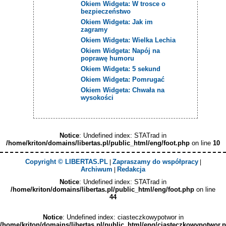
Okiem Widgeta: W trosce o
bezpieczeństwo
Okiem Widgeta: Jak im
zagramy
Okiem Widgeta: Wielka Lechia
Okiem Widgeta: Napój na
poprawę humoru
Okiem Widgeta: 5 sekund
Okiem Widgeta: Pomrugać
Okiem Widgeta: Chwała na
wysokości
Notice
: Undefined index: STATrad in
/home/kriton/domains/libertas.pl/public_html/eng/foot.php
on line
10
Copyright © LIBERTAS.PL
Zapraszamy do współpracy
|
|
Archiwum
Redakcja
|
Notice
: Undefined index: STATrad in
/home/kriton/domains/libertas.pl/public_html/eng/foot.php
on line
44
Notice
: Undefined index: ciasteczkowypotwor in
/home/kriton/domains/libertas.pl/public_html/eng/ciasteczkowypotwor.