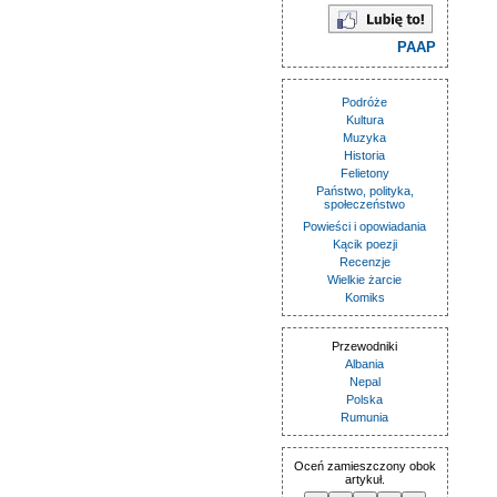
PAAP
Podróże
Kultura
Muzyka
Historia
Felietony
Państwo, polityka,
społeczeństwo
Powieści i opowiadania
Kącik poezji
Recenzje
Wielkie żarcie
Komiks
Przewodniki
Albania
Nepal
Polska
Rumunia
Oceń zamieszczony obok
artykuł.