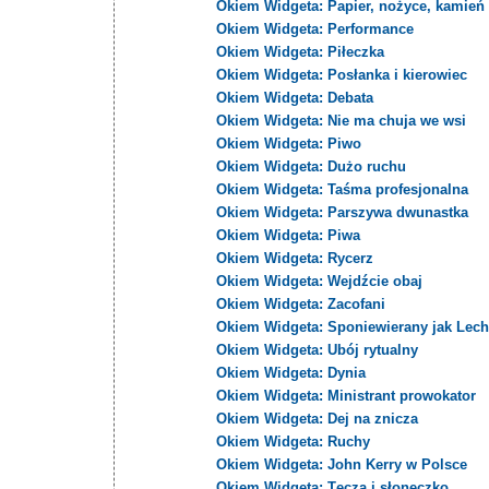
Okiem Widgeta: Papier, nożyce, kamień
Okiem Widgeta: Performance
Okiem Widgeta: Piłeczka
Okiem Widgeta: Posłanka i kierowiec
Okiem Widgeta: Debata
Okiem Widgeta: Nie ma chuja we wsi
Okiem Widgeta: Piwo
Okiem Widgeta: Dużo ruchu
Okiem Widgeta: Taśma profesjonalna
Okiem Widgeta: Parszywa dwunastka
Okiem Widgeta: Piwa
Okiem Widgeta: Rycerz
Okiem Widgeta: Wejdźcie obaj
Okiem Widgeta: Zacofani
Okiem Widgeta: Sponiewierany jak Lech
Okiem Widgeta: Ubój rytualny
Okiem Widgeta: Dynia
Okiem Widgeta: Ministrant prowokator
Okiem Widgeta: Dej na znicza
Okiem Widgeta: Ruchy
Okiem Widgeta: John Kerry w Polsce
Okiem Widgeta: Tęcza i słoneczko