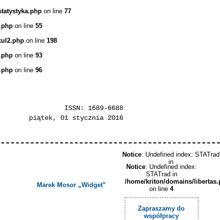
statystyka.php
on line
77
.php
on line
55
kul2.php
on line
198
.php
on line
93
.php
on line
96
ISSN: 1689-6688
piątek, 01 stycznia 2016
Notice
: Undefined index: STATrad
in
Notice
: Undefined index:
STATrad in
/home/kriton/domains/libertas
Marek Mosor „Widget”
on line
4
Zapraszamy do
współpracy