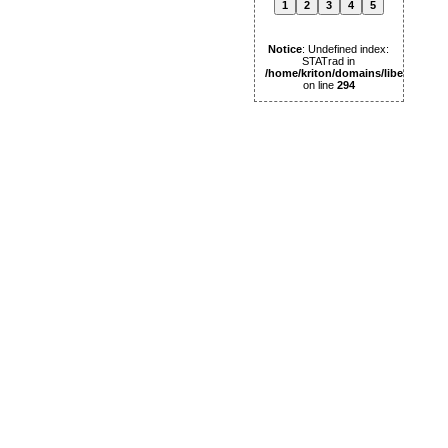
1
2
3
4
5
Notice
: Undefined index:
STATrad in
/home/kriton/domains/libertas.pl
on line
294