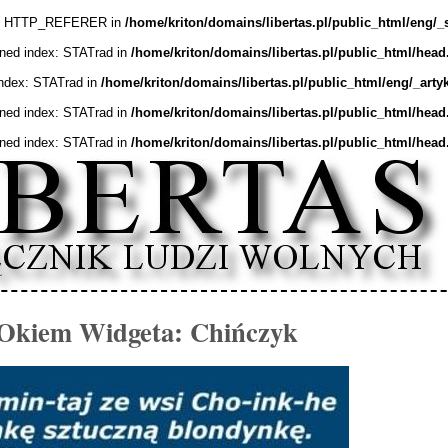
ex: HTTP_REFERER in
/home/kriton/domains/libertas.pl/public_html/eng/_
ined index: STATrad in
/home/kriton/domains/libertas.pl/public_html/head
index: STATrad in
/home/kriton/domains/libertas.pl/public_html/eng/_arty
ined index: STATrad in
/home/kriton/domains/libertas.pl/public_html/head
ined index: STATrad in
/home/kriton/domains/libertas.pl/public_html/head
Okiem Widgeta: Chińczyk