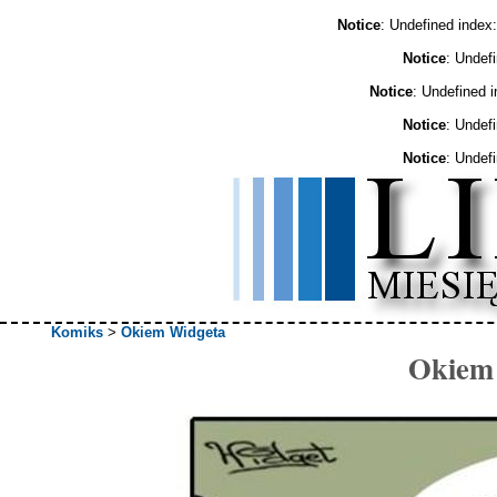
Notice
: Undefined ind
Notice
: Undef
Notice
: Undefined 
Notice
: Undef
Notice
: Undef
Komiks
>
Okiem Widgeta
Okiem 