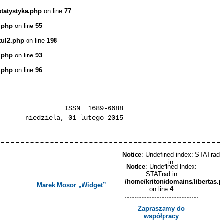
statystyka.php
on line
77
.php
on line
55
kul2.php
on line
198
.php
on line
93
.php
on line
96
ISSN: 1689-6688
niedziela, 01 lutego 2015
Notice
: Undefined index: STATrad
in
Notice
: Undefined index:
STATrad in
/home/kriton/domains/libertas
Marek Mosor „Widget”
on line
4
Zapraszamy do
współpracy