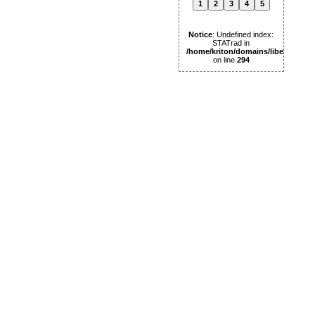
1
2
3
4
5
Notice
: Undefined index:
STATrad in
/home/kriton/domains/libertas.pl
on line
294