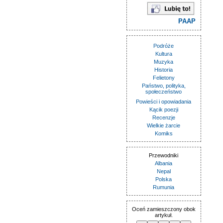
PAAP
Podróże
Kultura
Muzyka
Historia
Felietony
Państwo, polityka,
społeczeństwo
Powieści i opowiadania
Kącik poezji
Recenzje
Wielkie żarcie
Komiks
Przewodniki
Albania
Nepal
Polska
Rumunia
Oceń zamieszczony obok
artykuł.