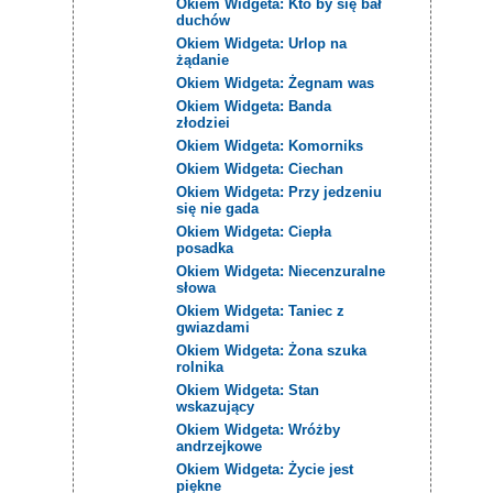
Okiem Widgeta: Kto by się bał
duchów
Okiem Widgeta: Urlop na
żądanie
Okiem Widgeta: Żegnam was
Okiem Widgeta: Banda
złodziei
Okiem Widgeta: Komorniks
Okiem Widgeta: Ciechan
Okiem Widgeta: Przy jedzeniu
się nie gada
Okiem Widgeta: Ciepła
posadka
Okiem Widgeta: Niecenzuralne
słowa
Okiem Widgeta: Taniec z
gwiazdami
Okiem Widgeta: Żona szuka
rolnika
Okiem Widgeta: Stan
wskazujący
Okiem Widgeta: Wróżby
andrzejkowe
Okiem Widgeta: Życie jest
piękne