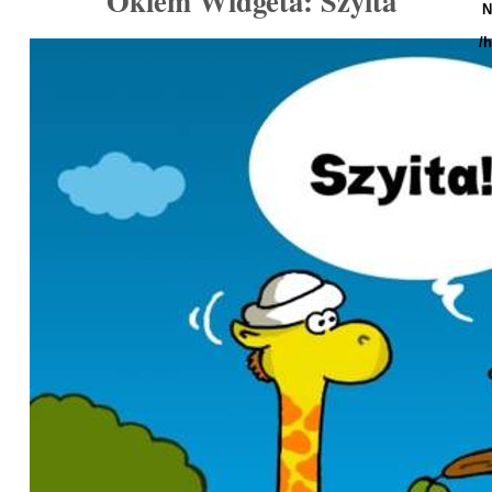
Okiem Widgeta: Szyita
N
/