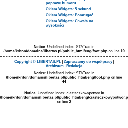
poprawę humoru
Okiem Widgeta: 5 sekund
Okiem Widgeta: Pomrugać
Okiem Widgeta: Chwała na
wysokości
Notice
: Undefined index: STATrad in
/home/kriton/domains/libertas.pl/public_html/eng/foot.php
on line
10
Copyright © LIBERTAS.PL
Zapraszamy do współpracy
|
|
Archiwum
Redakcja
|
Notice
: Undefined index: STATrad in
/home/kriton/domains/libertas.pl/public_html/eng/foot.php
on line
44
Notice
: Undefined index: ciasteczkowypotwor in
/home/kriton/domains/libertas.pl/public_html/eng/ciasteczkowypotwor.
on line
2