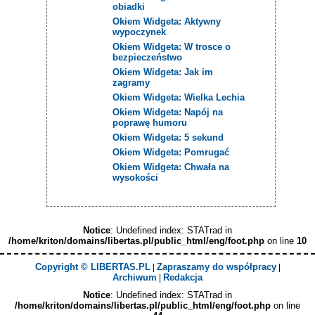
obiadki
Okiem Widgeta: Aktywny
wypoczynek
Okiem Widgeta: W trosce o
bezpieczeństwo
Okiem Widgeta: Jak im
zagramy
Okiem Widgeta: Wielka Lechia
Okiem Widgeta: Napój na
poprawę humoru
Okiem Widgeta: 5 sekund
Okiem Widgeta: Pomrugać
Okiem Widgeta: Chwała na
wysokości
Notice
: Undefined index: STATrad in
/home/kriton/domains/libertas.pl/public_html/eng/foot.php
on line
10
Copyright © LIBERTAS.PL
Zapraszamy do współpracy
|
|
Archiwum
Redakcja
|
Notice
: Undefined index: STATrad in
/home/kriton/domains/libertas.pl/public_html/eng/foot.php
on line