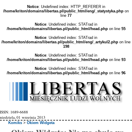
Notice
: Undefined index: HTTP_REFERER in
/home/kriton/domains/libertas.pl/public_html/eng/_statystyka.php
on
line
77
Notice
: Undefined index: STATrad in
/home/kriton/domains/libertas.pl/public_html/head.php
on line
55
Notice
: Undefined index: STATrad in
/home/kriton/domains/libertas.pl/public_html/eng/_artykul2.php
on line
198
Notice
: Undefined index: STATrad in
/home/kriton/domains/libertas.pl/public_html/head.php
on line
93
Notice
: Undefined index: STATrad in
/home/kriton/domains/libertas.pl/public_html/head.php
on line
96
ISSN: 1689-6688
niedziela, 01 września 2013
Komiks
>
Okiem Widgeta