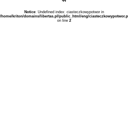
44
Notice
: Undefined index: ciasteczkowypotwor in
/home/kriton/domains/libertas.pl/public_html/eng/ciasteczkowypotwor.
on line
2