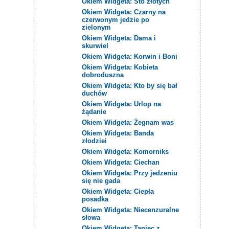
Okiem Widgeta: Sto złotych
Okiem Widgeta: Czarny na
czerwonym jedzie po
zielonym
Okiem Widgeta: Dama i
skurwiel
Okiem Widgeta: Korwin i Boni
Okiem Widgeta: Kobieta
dobroduszna
Okiem Widgeta: Kto by się bał
duchów
Okiem Widgeta: Urlop na
żądanie
Okiem Widgeta: Żegnam was
Okiem Widgeta: Banda
złodziei
Okiem Widgeta: Komorniks
Okiem Widgeta: Ciechan
Okiem Widgeta: Przy jedzeniu
się nie gada
Okiem Widgeta: Ciepła
posadka
Okiem Widgeta: Niecenzuralne
słowa
Okiem Widgeta: Taniec z