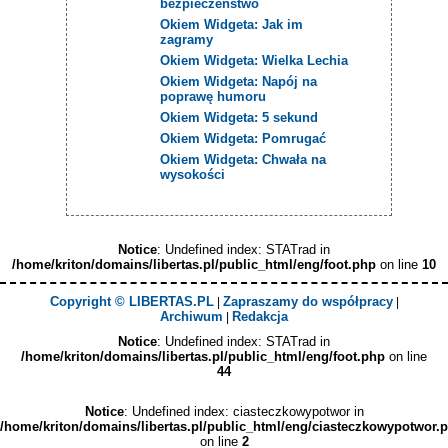
bezpieczeństwo
Okiem Widgeta: Jak im
zagramy
Okiem Widgeta: Wielka Lechia
Okiem Widgeta: Napój na
poprawę humoru
Okiem Widgeta: 5 sekund
Okiem Widgeta: Pomrugać
Okiem Widgeta: Chwała na
wysokości
Notice
: Undefined index: STATrad in
/home/kriton/domains/libertas.pl/public_html/eng/foot.php
on line
10
Copyright © LIBERTAS.PL
Zapraszamy do współpracy
|
|
Archiwum
Redakcja
|
Notice
: Undefined index: STATrad in
/home/kriton/domains/libertas.pl/public_html/eng/foot.php
on line
44
Notice
: Undefined index: ciasteczkowypotwor in
/home/kriton/domains/libertas.pl/public_html/eng/ciasteczkowypotwor.
on line
2