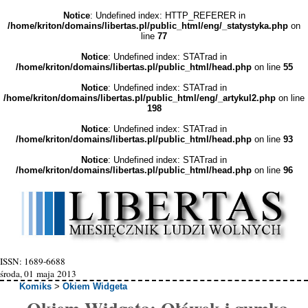
Notice
: Undefined index: HTTP_REFERER in
/home/kriton/domains/libertas.pl/public_html/eng/_statystyka.php
on
line
77
Notice
: Undefined index: STATrad in
/home/kriton/domains/libertas.pl/public_html/head.php
on line
55
Notice
: Undefined index: STATrad in
/home/kriton/domains/libertas.pl/public_html/eng/_artykul2.php
on line
198
Notice
: Undefined index: STATrad in
/home/kriton/domains/libertas.pl/public_html/head.php
on line
93
Notice
: Undefined index: STATrad in
/home/kriton/domains/libertas.pl/public_html/head.php
on line
96
ISSN: 1689-6688
środa, 01 maja 2013
Komiks
>
Okiem Widgeta