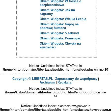
Okiem Widgeta: W trosce o
bezpieczeństwo
Okiem Widgeta: Jak im
zagramy
Okiem Widgeta: Wielka Lechia
Okiem Widgeta: Napój na
poprawę humoru
Okiem Widgeta: 5 sekund
Okiem Widgeta: Pomrugać
Okiem Widgeta: Chwała na
wysokości
Notice
: Undefined index: STATrad in
/home/kriton/domains/libertas.pl/public_html/eng/foot.php
on line
10
Copyright © LIBERTAS.PL
Zapraszamy do współpracy
|
|
Archiwum
Redakcja
|
Notice
: Undefined index: STATrad in
/home/kriton/domains/libertas.pl/public_html/eng/foot.php
on line
44
Notice
: Undefined index: ciasteczkowypotwor in
/home/kriton/domains/libertas.pl/public_html/eng/ciasteczkowypotwor.