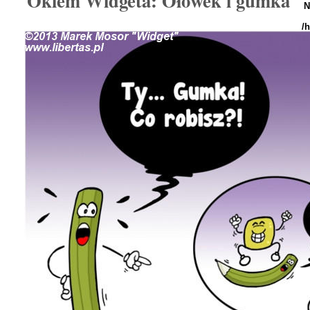
Okiem Widgeta: Ołówek i gumka
N
/