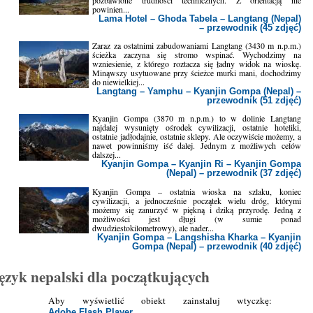
powinien...
Lama Hotel – Ghoda Tabela – Langtang (Nepal)
– przewodnik (45 zdjęć)
Zaraz za ostatnimi zabudowaniami Langtang (3430 m n.p.m.)
ścieżka zaczyna się stromo wspinać. Wychodzimy na
wzniesienie, z którego roztacza się ładny widok na wioskę.
Minąwszy usytuowane przy ścieżce murki mani, dochodzimy
do niewielkiej...
Langtang – Yamphu – Kyanjin Gompa (Nepal) –
przewodnik (51 zdjęć)
Kyanjin Gompa (3870 m n.p.m.) to w dolinie Langtang
najdalej wysunięty ośrodek cywilizacji, ostatnie hoteliki,
ostatnie jadłodajnie, ostatnie sklepy. Ale oczywiście możemy, a
nawet powinniśmy iść dalej. Jednym z możliwych celów
dalszej...
Kyanjin Gompa – Kyanjin Ri – Kyanjin Gompa
(Nepal) – przewodnik (37 zdjęć)
Kyanjin Gompa – ostatnia wioska na szlaku, koniec
cywilizacji, a jednocześnie początek wielu dróg, którymi
możemy się zanurzyć w piękną i dziką przyrodę. Jedną z
możliwości jest długi (w sumie ponad
dwudziestokilometrowy), ale nader...
Kyanjin Gompa – Langshisha Kharka – Kyanjin
Gompa (Nepal) – przewodnik (40 zdjęć)
ęzyk nepalski dla początkujących
Aby wyświetlić obiekt zainstaluj wtyczkę:
Adobe Flash Player