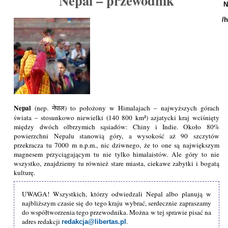
Nepal – przewodnik
N
/
Nepal
(nep. नेपाल) to położony w Himalajach – najwyższych górach
świata – stosunkowo niewielki (140 800 km²) azjatycki kraj wciśnięty
między dwóch olbrzymich sąsiadów: Chiny i Indie. Około 80%
powierzchni Nepalu stanowią góry, a wysokość aż 90 szczytów
przekracza tu 7000 m n.p.m., nic dziwnego, że to one są największym
magnesem przyciągającym tu nie tylko himalaistów. Ale góry to nie
wszystko, znajdziemy tu również stare miasta, ciekawe zabytki i bogatą
kulturę.
UWAGA! Wszystkich, którzy odwiedzali Nepal albo planują w
najbliższym czasie się do tego kraju wybrać, serdecznie zapraszamy
do współtworzenia tego przewodnika. Można w tej sprawie pisać na
adres redakcji
.
redakcja@libertas.pl