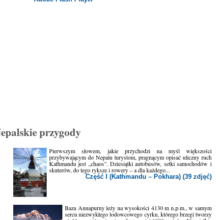
epalskie przygody
Pierwszym słowem, jakie przychodzi na myśl większości
przybywającym do Nepalu turystom, pragnącym opisać uliczny ruch
Kathmandu jest „chaos”. Dziesiątki autobusów, setki samochodów i
skuterów, do tego ryksze i rowery – a dla każdego...
Część I (Kathmandu – Pokhara) (39 zdjęć)
Baza Annapurny leży na wysokości 4130 m n.p.m., w samym
sercu niezwykłego lodowcowego cyrku, którego brzegi tworzy