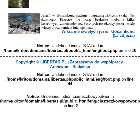
Jesień w Gosainkund pachnie rozgrzaną słońcem skałą. Nic
dziwnego. Przecież nie licząc bezkresu nieba i kilku
lazurowych zwierciadeł rozrzuconych po okolicy jezior, wiele
więcej prócz kamieni tutaj nie ma...
W krainie świętych jezior Gosainkund
(53 zdjęcia)
Notice
: Undefined index: STATrad in
/home/kriton/domains/libertas.pl/public_html/eng/foot.php
on line
10
Copyright © LIBERTAS.PL
Zapraszamy do współpracy
|
|
Archiwum
Redakcja
|
Notice
: Undefined index: STATrad in
/home/kriton/domains/libertas.pl/public_html/eng/foot.php
on line
44
Notice
: Undefined index: ciasteczkowypotwor in
/home/kriton/domains/libertas.pl/public_html/eng/ciasteczkowypotwor.
on line
2