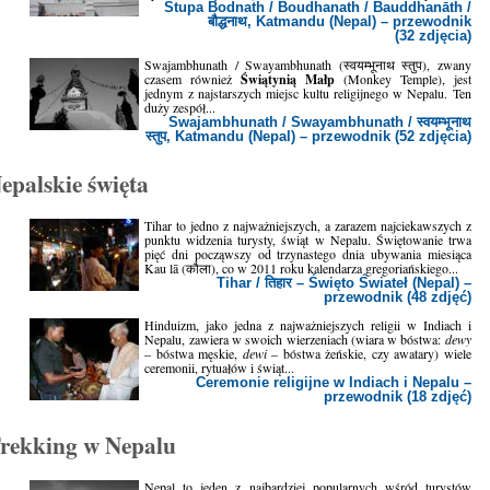
Stupa Bodnath / Boudhanath / Bauddhanāth /
बौद्धनाथ, Katmandu (Nepal) – przewodnik
(32 zdjęcia)
Swajambhunath / Swayambhunath (स्वयम्भूनाथ स्तुप), zwany
czasem również
Świątynią Małp
(Monkey Temple), jest
jednym z najstarszych miejsc kultu religijnego w Nepalu. Ten
duży zespół...
Swajambhunath / Swayambhunath / स्वयम्भूनाथ
स्तुप, Katmandu (Nepal) – przewodnik (52 zdjęcia)
epalskie święta
Tihar to jedno z najważniejszych, a zarazem najciekawszych z
punktu widzenia turysty, świąt w Nepalu. Świętowanie trwa
pięć dni począwszy od trzynastego dnia ubywania miesiąca
Kau lā (कौला), co w 2011 roku kalendarza gregoriańskiego...
Tihar / तिहार – Święto Świateł (Nepal) –
przewodnik (48 zdjęć)
Hinduizm, jako jedna z najważniejszych religii w Indiach i
Nepalu, zawiera w swoich wierzeniach (wiara w bóstwa:
dewy
– bóstwa męskie,
dewi
– bóstwa żeńskie, czy awatary) wiele
ceremonii, rytuałów i świąt...
Ceremonie religijne w Indiach i Nepalu –
przewodnik (18 zdjęć)
rekking w Nepalu
Nepal to jeden z najbardziej popularnych wśród turystów