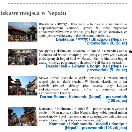
iekawe miejsca w Nepalu
Bhaktapur / भक्तपुर / Bhadgaon – to piękne, stare miasto o
niepowtarzalnym klimacie, łączące w sobie bogactwo
unikalnych zabytków z czasów, gdy było stolicą królestwa, ze
spokojem zawdzięczanym dzisiejszemu położeniu...
Bhaktapur / भक्तपुर / Bhadgaon (Nepal) –
przewodnik (81 zdjęć)
Świątynia Dakshinkali, położona 22 km od Katmandu i około
/
kilometra od wioski Pharping, jest jedną z głównych świątyń
poświęconych bogini Kali w Nepalu. Kali to hinduska bogini
czasu i śmierci, pogromczyni demonów i sił zła, a w oczach...
Dakshinkali – świątynia bogini Kali (Nepal) –
przewodnik (51 zdjęć)
Słowo durbar pochodzi z języka perskiego i oznacza mniej
więcej tyle, co ‘dwór szacha’. W Nepalu określa się w ten
sposób również główny plac miasta, przy którym
zlokalizowany jest pałac króla, a ponieważ przed
zjednoczeniem kraju w...
Durbar Square, Katmandu (Nepal) – przewodnik
(106 zdjęć)
Katmandu / Kathmandu / काठमाडौ – położona na wysokości
około 1400 m n.p.m. stolica Nepalu, liczy sobie ponad milion
mieszkańców i jest największym oraz najgęściej zaludnionym
miastem kraju. Tutaj skupia się większa część...
Katmandu / Kathmandu / काठमाडौ / Kantipur
(Nepal) – przewodnik (103 zdjęcia)