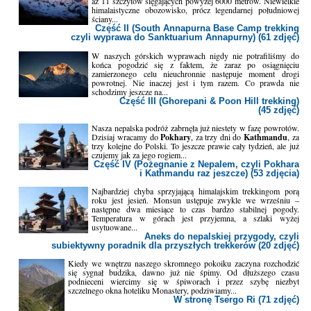
aż 11 szczytów sięgających powyżej 6000 metrów. Niewielkie
himalaistyczne obozowisko, prócz legendarnej południowej
ściany...
Część II (South Annapurna Base Camp trekking
czyli wyprawa do Sanktuarium Annapurny) (61 zdjęć)
W naszych górskich wyprawach nigdy nie potrafiliśmy do
końca pogodzić się z faktem, że zaraz po osiągnięciu
zamierzonego celu nieuchronnie następuje moment drogi
powrotnej. Nie inaczej jest i tym razem. Co prawda nie
schodzimy jeszcze na...
Część III (Ghorepani & Poon Hill trekking)
(45 zdjęć)
Nasza nepalska podróż zabrnęła już niestety w fazę powrotów.
Dzisiaj wracamy do
Pokhary
, za trzy dni do
Kathmandu
, za
trzy kolejne do Polski. To jeszcze prawie cały tydzień, ale już
czujemy jak za jego rogiem...
Część IV (Pożegnanie z Nepalem, czyli Pokhara
i Kathmandu raz jeszcze) (53 zdjęcia)
Najbardziej chyba sprzyjającą himalajskim trekkingom porą
roku jest jesień. Monsun ustępuje zwykle we wrześniu –
następne dwa miesiące to czas bardzo stabilnej pogody.
Temperatura w górach jest przyjemna, a szlaki wyżej
usytuowane...
Aneks do nepalskiej przygody, czyli
subiektywny poradnik dla przyszłych trekkerów (20 zdjęć)
Kiedy we wnętrzu naszego skromnego pokoiku zaczyna rozchodzić
się sygnał budzika, dawno już nie śpimy. Od dłuższego czasu
podnieceni wiercimy się w śpiworach i przez szybę niezbyt
szczelnego okna hoteliku Monastery, podziwiamy...
W stronę Tsergo Ri (71 zdjęć)