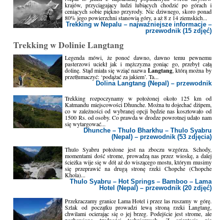
krajów, przyciągający ludzi lubiących chodzić po górach i
ceniących sobie piękno przyrody. Nic dziwnego, skoro ponad
80% jego powierzchni stanowią góry, a aż 8 z 14 ziemskich...
Trekking w Nepalu – najważniejsze informacje –
przewodnik (15 zdjęć)
Trekking w Dolinie Langtang
Legenda mówi, że ponoć dawno, dawno temu pewnemu
pasterzowi uciekł jak i mężczyzna goniąc go, przebył całą
dolinę. Stąd miała się wziąć nazwa
Langtang
, którą można by
przetłumaczyć: ‘podążać za jakiem’. Ta...
Dolina Langtang (Nepal) – przewodnik
Trekking rozpoczynamy w położonej około 125 km od
Katmandu miejscowości Dhunche. Można tu dojechać dżipem,
co w zależności od wybranej opcji będzie nas kosztowało od
1500 Rs. od osoby. Co prawda w drodze powrotnej udało nam
się wytargować...
Dhunche – Thulo Bharkhu – Thulo Syabru
(Nepal) – przewodnik (53 zdjęcia)
Thulo Syabru położone jest na zboczu wzgórza. Schody,
momentami dość strome, prowadzą nas przez wioskę, a dalej
ścieżka wije się w dół aż do wiszącego mostu, którym musimy
się przeprawić na drugą stronę rzeki Chopche (Chopche
Khola)...
Thulo Syabru – Hot Springs – Bamboo – Lama
Hotel (Nepal) – przewodnik (20 zdjęć)
Przekraczamy granice Lama Hotel i przez las ruszamy w górę.
Szlak od początku prowadzi lewą stroną rzeki Langtang,
chwilami ocierając się o jej brzeg. Podejście jest strome, ale
pozbawione trudności technicznych. Z orientacją nie