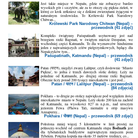
Jest takie miejsce w Nepalu, gdzie nie zobaczysz bardzo
wysokich gór i szczytów, ale za to otoczy cię piękna zieleń, w
której co krok zetkniesz się z dzikimi zwierzętami żyjącymi w
naturalnym środowisku. To Królewski Park Narodowy
Chitwan...
Królewski Park Narodowy Chitwan (Nepal) –
przewodnik (41 zdjęć)
Kompleks świątynny Paśupatinath usytuowany jest nad
brzegiem rzeki Bagmati, w świętym mieście Deopatan, we
wschodniej części Katmandu. To dla wyznawców hinduizmu
jeden z najważniejszych celów pielgrzymkowych, będący dla
Nepalczyków tym...
Paśupatinath, Katmandu (Nepal) – przewodnik
(41 zdjęć)
Patan (पाटन), niegdyś zwany Lalitpur, czyli dosłownie ‘Miasto
Piękna’, to jedna z trzech dawnych stolic doliny. Leży na
południe od Katmandu, po drugiej stronie rzeki Bagmati.
Obecnie liczy ponad 200 tysięcy mieszkańców i jest pod...
Patan / पाटन / Lalitpur (Nepal) – przewodnik
(84 zdjęcia)
Pokhara – to drugie po stolicy największe pod względem ilości
mieszkańców miasto w Nepalu. Leży około 200 km na zachód
od Katmandu, na wysokości 827 m n.p.m., nad uroczym
jeziorem Fewa (Phewa Tal), niemalże u stóp masywu
Annapurny...
Pokhara / पोखरा (Nepal) – przewodnik (69 zdjęć)
Położona mniej więcej 5 kilometrów w linii prostej na
północny-wschód od centrum Katmandu stupa
Bodnath
jest
dla tybetańskich buddystów najświętszym miejscem poza
Tybetem. Potężna kopuła ma około 35 metrów średnicy, co...