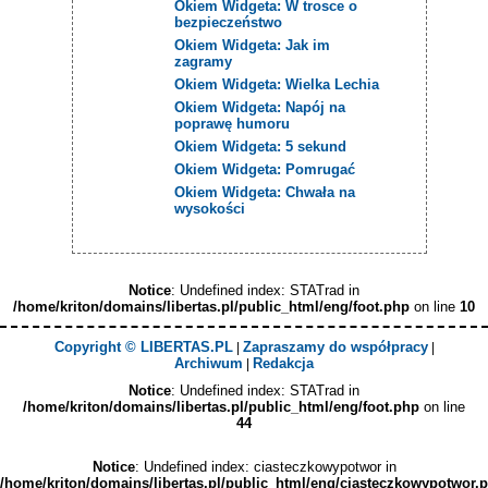
Okiem Widgeta: W trosce o
bezpieczeństwo
Okiem Widgeta: Jak im
zagramy
Okiem Widgeta: Wielka Lechia
Okiem Widgeta: Napój na
poprawę humoru
Okiem Widgeta: 5 sekund
Okiem Widgeta: Pomrugać
Okiem Widgeta: Chwała na
wysokości
Notice
: Undefined index: STATrad in
/home/kriton/domains/libertas.pl/public_html/eng/foot.php
on line
10
Copyright © LIBERTAS.PL
Zapraszamy do współpracy
|
|
Archiwum
Redakcja
|
Notice
: Undefined index: STATrad in
/home/kriton/domains/libertas.pl/public_html/eng/foot.php
on line
44
Notice
: Undefined index: ciasteczkowypotwor in
/home/kriton/domains/libertas.pl/public_html/eng/ciasteczkowypotwor.