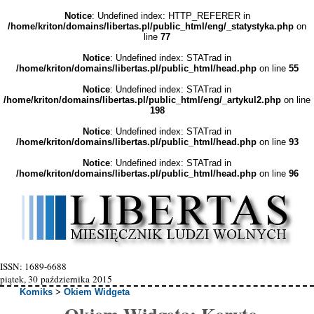
Notice
: Undefined index: HTTP_REFERER in
/home/kriton/domains/libertas.pl/public_html/eng/_statystyka.php
on
line
77
Notice
: Undefined index: STATrad in
/home/kriton/domains/libertas.pl/public_html/head.php
on line
55
Notice
: Undefined index: STATrad in
/home/kriton/domains/libertas.pl/public_html/eng/_artykul2.php
on line
198
Notice
: Undefined index: STATrad in
/home/kriton/domains/libertas.pl/public_html/head.php
on line
93
Notice
: Undefined index: STATrad in
/home/kriton/domains/libertas.pl/public_html/head.php
on line
96
ISSN: 1689-6688
piątek, 30 października 2015
Komiks
>
Okiem Widgeta