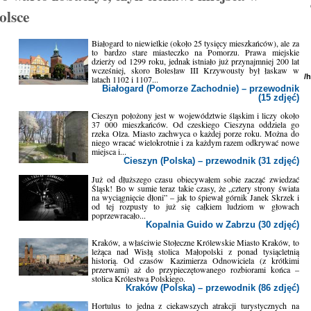
olsce
Białogard to niewielkie (około 25 tysięcy mieszkańców), ale za
to bardzo stare miasteczko na Pomorzu. Prawa miejskie
dzierży od 1299 roku, jednak istniało już przynajmniej 200 lat
wcześniej, skoro Bolesław III Krzywousty był łaskaw w
/
latach 1102 i 1107...
Białogard (Pomorze Zachodnie) – przewodnik
(15 zdjęć)
Cieszyn położony jest w województwie śląskim i liczy około
37 000 mieszkańców. Od czeskiego Cieszyna oddziela go
rzeka Olza. Miasto zachwyca o każdej porze roku. Można do
niego wracać wielokrotnie i za każdym razem odkrywać nowe
miejsca i...
Cieszyn (Polska) – przewodnik (31 zdjęć)
Już od dłuższego czasu obiecywałem sobie zacząć zwiedzać
Śląsk! Bo w sumie teraz takie czasy, że „cztery strony świata
na wyciągnięcie dłoni” – jak to śpiewał górnik Janek Skrzek i
od tej rozpusty to już się całkiem ludziom w głowach
poprzewracało...
Kopalnia Guido w Zabrzu (30 zdjęć)
Kraków, a właściwie Stołeczne Królewskie Miasto Kraków, to
leżąca nad Wisłą stolica Małopolski z ponad tysiącletnią
historią. Od czasów Kazimierza Odnowiciela (z krótkimi
przerwami) aż do przypieczętowanego rozbiorami końca –
stolica Królestwa Polskiego.
Kraków (Polska) – przewodnik (86 zdjęć)
Hortulus to jedna z ciekawszych atrakcji turystycznych na