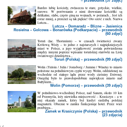
– przewodnik (57 zdjęć)
Bardzo lubię kościoły, zwłaszcza te stare, gotyckie, wielkie,
surowe. W porównaniu z nimi drewniane kościółki są
delikatne, słabe, często giną na wojnach, w pożarach... Jest ich
coraz mniej, a przecież są tak piękne! Oto sześć z nich. Nazwa
Lutcza...
Lutcza – Domaradz – Blizne – Jasienica
Rosielna – Golcowa – Bonarówka (Podkarpacie) – przewodnik
(60 zdjęć)
Toruń (łac. Thorunium) – w czasach świetności zwany
Królową Wisły – to jedno z najstarszych i najpiękniejszych
miast w Polsce, a jego wyjątkowość została potwierdzona
między innymi poprzez wpisanie toruńskiej starówki na Listę
światowego dziedzictwa...
Toruń (Polska) – przewodnik (99 zdjęć)
Wolin (Yuloin / Julin / Jomsborg / Jumme / Wineta) to miasto
położone na południowym cyplu wyspy Wolin, oddzielonej na
wschodzie od stałego lądu przez wody cieśniny Dziwnej.
Onegdaj było to prawdopodobnie największe miasto nad
Bałtykiem...
Wolin (Pomorze) – przewodnik (39 zdjęć)
W południowo-wschodniej Polsce, nad Sanem, około 10 km
od Przemyśla, leży niewielka miejscowość – Krasiczyn – a w
niej okazały zamek, który był kiedyś siedzibą polskiej
magnaterii. Obecnie w zamku funkcjonuje hotel. Przez wieś
przebiega...
Zamek w Krasiczynie (Polska) – przewodnik
(23 zdjęcia)