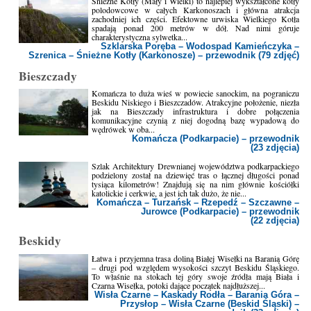
Śnieżne Kotły (Mały i Wielki) to najlepiej wykształcone kotły
polodowcowe w całych Karkonoszach i główna atrakcja
zachodniej ich części. Efektowne urwiska Wielkiego Kotła
spadają ponad 200 metrów w dół. Nad nimi góruje
charakterystyczna sylwetka...
Szklarska Poręba – Wodospad Kamieńczyka –
Szrenica – Śnieżne Kotły (Karkonosze) – przewodnik (79 zdjęć)
Bieszczady
Komańcza to duża wieś w powiecie sanockim, na pograniczu
Beskidu Niskiego i Bieszczadów. Atrakcyjne położenie, niezła
jak na Bieszczady infrastruktura i dobre połączenia
komunikacyjne czynią z niej dogodną bazę wypadową do
wędrówek w oba...
Komańcza (Podkarpacie) – przewodnik
(23 zdjęcia)
Szlak Architektury Drewnianej województwa podkarpackiego
podzielony został na dziewięć tras o łącznej długości ponad
tysiąca kilometrów! Znajdują się na nim głównie kościółki
katolickie i cerkwie, a jest ich tak dużo, że nie...
Komańcza – Turzańsk – Rzepedź – Szczawne –
Jurowce (Podkarpacie) – przewodnik
(22 zdjęcia)
Beskidy
Łatwa i przyjemna trasa doliną Białej Wisełki na Baranią Górę
– drugi pod względem wysokości szczyt Beskidu Śląskiego.
To właśnie na stokach tej góry swoje źródła mają Biała i
Czarna Wisełka, potoki dające początek najdłuższej...
Wisła Czarne – Kaskady Rodła – Barania Góra –
Przysłop – Wisła Czarne (Beskid Śląski) –