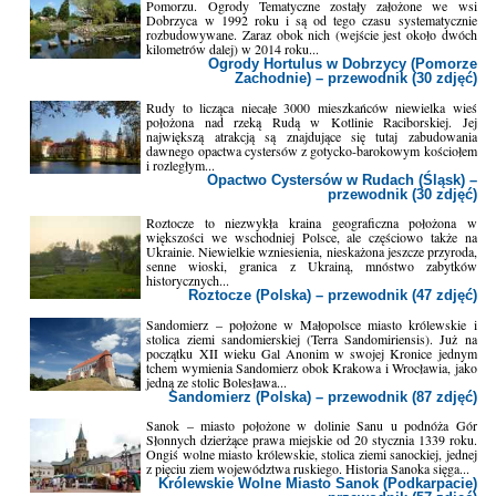
Pomorzu. Ogrody Tematyczne zostały założone we wsi
Dobrzyca w 1992 roku i są od tego czasu systematycznie
rozbudowywane. Zaraz obok nich (wejście jest około dwóch
kilometrów dalej) w 2014 roku...
Ogrody Hortulus w Dobrzycy (Pomorze
Zachodnie) – przewodnik (30 zdjęć)
Rudy to licząca niecałe 3000 mieszkańców niewielka wieś
położona nad rzeką Rudą w Kotlinie Raciborskiej. Jej
największą atrakcją są znajdujące się tutaj zabudowania
dawnego opactwa cystersów z gotycko-barokowym kościołem
i rozległym...
Opactwo Cystersów w Rudach (Śląsk) –
przewodnik (30 zdjęć)
Roztocze to niezwykła kraina geograficzna położona w
większości we wschodniej Polsce, ale częściowo także na
Ukrainie. Niewielkie wzniesienia, nieskażona jeszcze przyroda,
senne wioski, granica z Ukrainą, mnóstwo zabytków
historycznych...
Roztocze (Polska) – przewodnik (47 zdjęć)
Sandomierz – położone w Małopolsce miasto królewskie i
stolica ziemi sandomierskiej (Terra Sandomiriensis). Już na
początku XII wieku Gal Anonim w swojej Kronice jednym
tchem wymienia Sandomierz obok Krakowa i Wrocławia, jako
jedną ze stolic Bolesława...
Sandomierz (Polska) – przewodnik (87 zdjęć)
Sanok – miasto położone w dolinie Sanu u podnóża Gór
Słonnych dzierżące prawa miejskie od 20 stycznia 1339 roku.
Ongiś wolne miasto królewskie, stolica ziemi sanockiej, jednej
z pięciu ziem województwa ruskiego. Historia Sanoka sięga...
Królewskie Wolne Miasto Sanok (Podkarpacie)