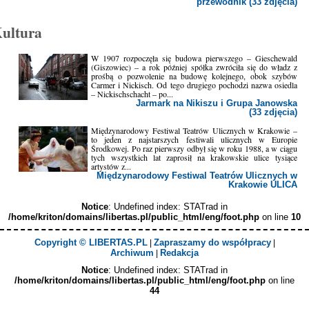
przewodnik (33 zdjęcia)
ultura
W 1907 rozpoczęła się budowa pierwszego – Gieschewald
(Giszowiec) – a rok później spółka zwróciła się do władz z
prośbą o pozwolenie na budowę kolejnego, obok szybów
Carmer i Nickisch. Od tego drugiego pochodzi nazwa osiedla
– Nickischschacht – po...
Jarmark na Nikiszu i Grupa Janowska
(33 zdjęcia)
Międzynarodowy Festiwal Teatrów Ulicznych w Krakowie –
to jeden z najstarszych festiwali ulicznych w Europie
Środkowej. Po raz pierwszy odbył się w roku 1988, a w ciągu
tych wszystkich lat zaprosił na krakowskie ulice tysiące
artystów z...
Międzynarodowy Festiwal Teatrów Ulicznych w
Krakowie ULICA
Notice
: Undefined index: STATrad in
/home/kriton/domains/libertas.pl/public_html/eng/foot.php
on line
10
Copyright © LIBERTAS.PL
Zapraszamy do współpracy
|
|
Archiwum
Redakcja
|
Notice
: Undefined index: STATrad in
/home/kriton/domains/libertas.pl/public_html/eng/foot.php
on line
44