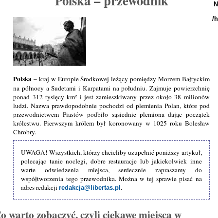
Polska – przewodnik
N
/
Polska
– kraj w Europie Środkowej leżący pomiędzy Morzem Bałtyckim
na północy a Sudetami i Karpatami na południu. Zajmuje powierzchnię
ponad 312 tysięcy km² i jest zamieszkiwany przez około 38 milionów
ludzi. Nazwa prawdopodobnie pochodzi od plemienia Polan, które pod
przewodnictwem Piastów podbiło sąsiednie plemiona dając początek
królestwu. Pierwszym królem był koronowany w 1025 roku Bolesław
Chrobry.
UWAGA! Wszystkich, którzy chcieliby uzupełnić poniższy artykuł,
polecając tanie noclegi, dobre restauracje lub jakiekolwiek inne
warte odwiedzenia miejsca, serdecznie zapraszamy do
współtworzenia tego przewodnika. Można w tej sprawie pisać na
adres redakcji
.
redakcja@libertas.pl
o warto zobaczyć, czyli ciekawe miejsca w