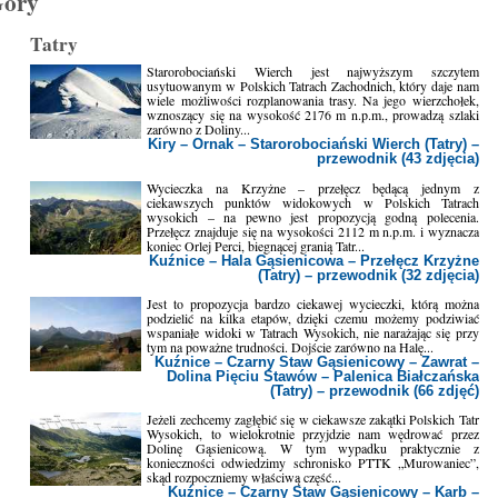
óry
Tatry
Starorobociański Wierch jest najwyższym szczytem
usytuowanym w Polskich Tatrach Zachodnich, który daje nam
wiele możliwości rozplanowania trasy. Na jego wierzchołek,
wznoszący się na wysokość 2176 m n.p.m., prowadzą szlaki
zarówno z Doliny...
Kiry – Ornak – Starorobociański Wierch (Tatry) –
przewodnik (43 zdjęcia)
Wycieczka na Krzyżne – przełęcz będącą jednym z
ciekawszych punktów widokowych w Polskich Tatrach
wysokich – na pewno jest propozycją godną polecenia.
Przełęcz znajduje się na wysokości 2112 m n.p.m. i wyznacza
koniec Orlej Perci, biegnącej granią Tatr...
Kuźnice – Hala Gąsienicowa – Przełęcz Krzyżne
(Tatry) – przewodnik (32 zdjęcia)
Jest to propozycja bardzo ciekawej wycieczki, którą można
podzielić na kilka etapów, dzięki czemu możemy podziwiać
wspaniałe widoki w Tatrach Wysokich, nie narażając się przy
tym na poważne trudności. Dojście zarówno na Halę...
Kuźnice – Czarny Staw Gąsienicowy – Zawrat –
Dolina Pięciu Stawów – Palenica Białczańska
(Tatry) – przewodnik (66 zdjęć)
Jeżeli zechcemy zagłębić się w ciekawsze zakątki Polskich Tatr
Wysokich, to wielokrotnie przyjdzie nam wędrować przez
Dolinę Gąsienicową. W tym wypadku praktycznie z
konieczności odwiedzimy schronisko PTTK „Murowaniec”,
skąd rozpoczniemy właściwą część...
Kuźnice – Czarny Staw Gąsienicowy – Karb –