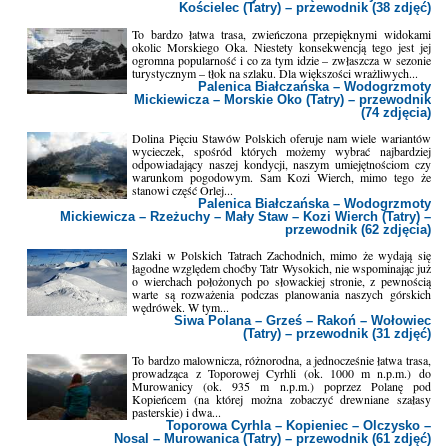
Kościelec (Tatry) – przewodnik (38 zdjęć)
To bardzo łatwa trasa, zwieńczona przepięknymi widokami
okolic Morskiego Oka. Niestety konsekwencją tego jest jej
ogromna popularność i co za tym idzie – zwłaszcza w sezonie
turystycznym – tłok na szlaku. Dla większości wrażliwych...
Palenica Białczańska – Wodogrzmoty
Mickiewicza – Morskie Oko (Tatry) – przewodnik
(74 zdjęcia)
Dolina Pięciu Stawów Polskich oferuje nam wiele wariantów
wycieczek, spośród których możemy wybrać najbardziej
odpowiadający naszej kondycji, naszym umiejętnościom czy
warunkom pogodowym. Sam Kozi Wierch, mimo tego że
stanowi część Orlej...
Palenica Białczańska – Wodogrzmoty
Mickiewicza – Rzeżuchy – Mały Staw – Kozi Wierch (Tatry) –
przewodnik (62 zdjęcia)
Szlaki w Polskich Tatrach Zachodnich, mimo że wydają się
łagodne względem choćby Tatr Wysokich, nie wspominając już
o wierchach położonych po słowackiej stronie, z pewnością
warte są rozważenia podczas planowania naszych górskich
wędrówek. W tym...
Siwa Polana – Grześ – Rakoń – Wołowiec
(Tatry) – przewodnik (31 zdjęć)
To bardzo malownicza, różnorodna, a jednocześnie łatwa trasa,
prowadząca z Toporowej Cyrhli (ok. 1000 m n.p.m.) do
Murowanicy (ok. 935 m n.p.m.) poprzez Polanę pod
Kopieńcem (na której można zobaczyć drewniane szałasy
pasterskie) i dwa...
Toporowa Cyrhla – Kopieniec – Olczysko –
Nosal – Murowanica (Tatry) – przewodnik (61 zdjęć)