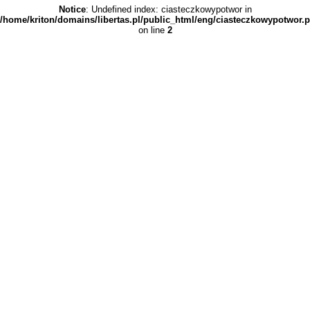
Notice
: Undefined index: ciasteczkowypotwor in
/home/kriton/domains/libertas.pl/public_html/eng/ciasteczkowypotwor.
on line
2