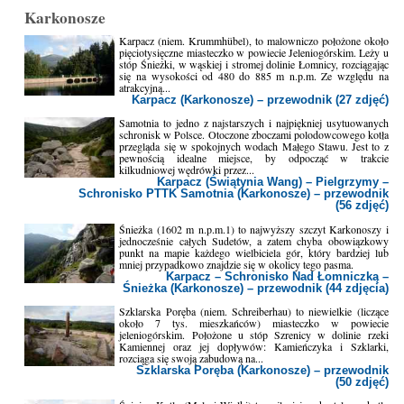
Karkonosze
Karpacz (niem. Krummhübel), to malowniczo położone około
pięciotysięczne miasteczko w powiecie Jeleniogórskim. Leży u
stóp Śnieżki, w wąskiej i stromej dolinie Łomnicy, rozciągając
się na wysokości od 480 do 885 m n.p.m. Ze względu na
atrakcyjną...
Karpacz (Karkonosze) – przewodnik (27 zdjęć)
Samotnia to jedno z najstarszych i najpiękniej usytuowanych
schronisk w Polsce. Otoczone zboczami polodowcowego kotła
przegląda się w spokojnych wodach Małego Stawu. Jest to z
pewnością idealne miejsce, by odpocząć w trakcie
kilkudniowej wędrówki przez...
Karpacz (Świątynia Wang) – Pielgrzymy –
Schronisko PTTK Samotnia (Karkonosze) – przewodnik
(56 zdjęć)
Śnieżka (1602 m n.p.m.1) to najwyższy szczyt Karkonoszy i
jednocześnie całych Sudetów, a zatem chyba obowiązkowy
punkt na mapie każdego wielbiciela gór, który bardziej lub
mniej przypadkowo znajdzie się w okolicy tego pasma.
Karpacz – Schronisko Nad Łomniczką –
Śnieżka (Karkonosze) – przewodnik (44 zdjęcia)
Szklarska Poręba (niem. Schreiberhau) to niewielkie (liczące
około 7 tys. mieszkańców) miasteczko w powiecie
jeleniogórskim. Położone u stóp Szrenicy w dolinie rzeki
Kamiennej oraz jej dopływów: Kamieńczyka i Szklarki,
rozciąga się swoją zabudową na...
Szklarska Poręba (Karkonosze) – przewodnik
(50 zdjęć)