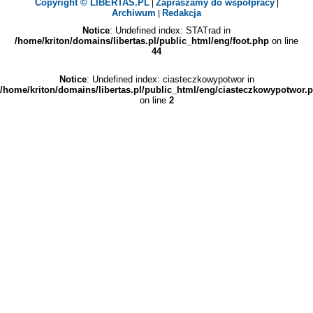
Copyright © LIBERTAS.PL
Zapraszamy do współpracy
|
|
Archiwum
Redakcja
|
Notice
: Undefined index: STATrad in
/home/kriton/domains/libertas.pl/public_html/eng/foot.php
on line
44
Notice
: Undefined index: ciasteczkowypotwor in
/home/kriton/domains/libertas.pl/public_html/eng/ciasteczkowypotwor.
on line
2