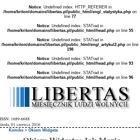
Notice
: Undefined index: HTTP_REFERER in
/home/kriton/domains/libertas.pl/public_html/eng/_statystyka.php
on
line
77
Notice
: Undefined index: STATrad in
/home/kriton/domains/libertas.pl/public_html/head.php
on line
55
Notice
: Undefined index: STATrad in
/home/kriton/domains/libertas.pl/public_html/eng/_artykul2.php
on line
198
Notice
: Undefined index: STATrad in
/home/kriton/domains/libertas.pl/public_html/head.php
on line
93
Notice
: Undefined index: STATrad in
/home/kriton/domains/libertas.pl/public_html/head.php
on line
96
ISSN: 1689-6688
środa, 01 czerwca 2016
Komiks
>
Okiem Widgeta