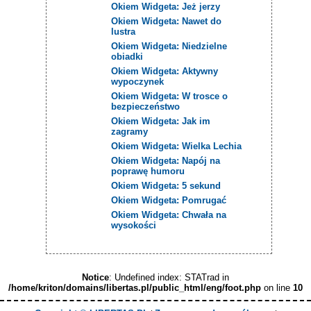
Okiem Widgeta: Jeż jerzy
Okiem Widgeta: Nawet do
lustra
Okiem Widgeta: Niedzielne
obiadki
Okiem Widgeta: Aktywny
wypoczynek
Okiem Widgeta: W trosce o
bezpieczeństwo
Okiem Widgeta: Jak im
zagramy
Okiem Widgeta: Wielka Lechia
Okiem Widgeta: Napój na
poprawę humoru
Okiem Widgeta: 5 sekund
Okiem Widgeta: Pomrugać
Okiem Widgeta: Chwała na
wysokości
Notice
: Undefined index: STATrad in
/home/kriton/domains/libertas.pl/public_html/eng/foot.php
on line
10