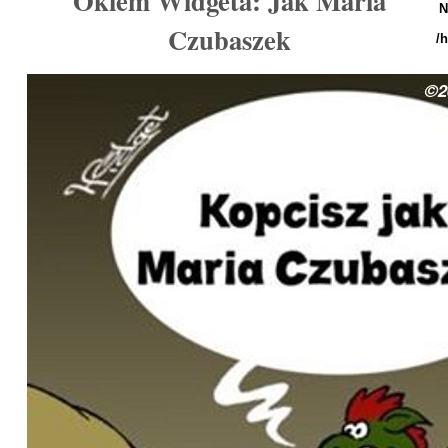
Okiem Widgeta: Jak Maria
N
Czubaszek
/