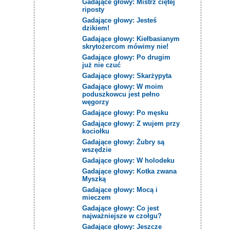
Gadające głowy: Mistrz ciętej
riposty
Gadające głowy: Jesteś
dzikiem!
Gadające głowy: Kiełbasianym
skrytożercom mówimy nie!
Gadające głowy: Po drugim
już nie czuć
Gadające głowy: Skarżypyta
Gadające głowy: W moim
poduszkowcu jest pełno
węgorzy
Gadające głowy: Po męsku
Gadające głowy: Z wujem przy
kociołku
Gadające głowy: Żubry są
wszędzie
Gadające głowy: W holodeku
Gadające głowy: Kotka zwana
Myszką
Gadające głowy: Mocą i
mieczem
Gadające głowy: Co jest
najważniejsze w czołgu?
Gadające głowy: Jeszcze