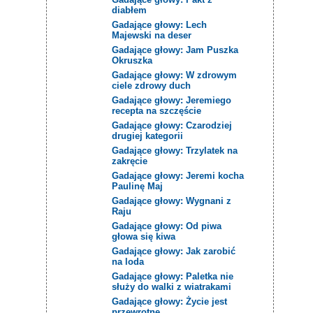
diabłem
Gadające głowy: Lech
Majewski na deser
Gadające głowy: Jam Puszka
Okruszka
Gadające głowy: W zdrowym
ciele zdrowy duch
Gadające głowy: Jeremiego
recepta na szczęście
Gadające głowy: Czarodziej
drugiej kategorii
Gadające głowy: Trzylatek na
zakręcie
Gadające głowy: Jeremi kocha
Paulinę Maj
Gadające głowy: Wygnani z
Raju
Gadające głowy: Od piwa
głowa się kiwa
Gadające głowy: Jak zarobić
na loda
Gadające głowy: Paletka nie
służy do walki z wiatrakami
Gadające głowy: Życie jest
przewrotne