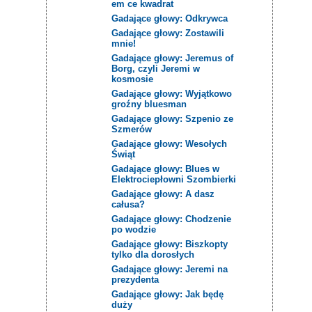
em ce kwadrat
Gadające głowy: Odkrywca
Gadające głowy: Zostawili
mnie!
Gadające głowy: Jeremus of
Borg, czyli Jeremi w
kosmosie
Gadające głowy: Wyjątkowo
groźny bluesman
Gadające głowy: Szpenio ze
Szmerów
Gadające głowy: Wesołych
Świąt
Gadające głowy: Blues w
Elektrociepłowni Szombierki
Gadające głowy: A dasz
całusa?
Gadające głowy: Chodzenie
po wodzie
Gadające głowy: Biszkopty
tylko dla dorosłych
Gadające głowy: Jeremi na
prezydenta
Gadające głowy: Jak będę
duży