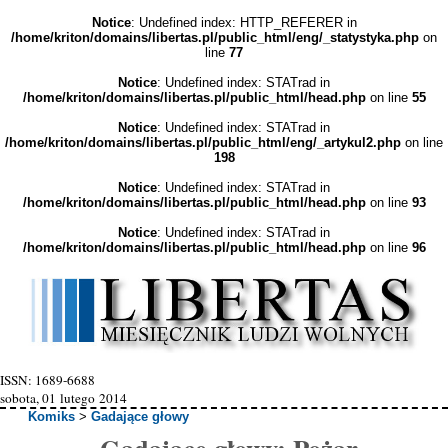
Notice
: Undefined index: HTTP_REFERER in
/home/kriton/domains/libertas.pl/public_html/eng/_statystyka.php
on
line
77
Notice
: Undefined index: STATrad in
/home/kriton/domains/libertas.pl/public_html/head.php
on line
55
Notice
: Undefined index: STATrad in
/home/kriton/domains/libertas.pl/public_html/eng/_artykul2.php
on line
198
Notice
: Undefined index: STATrad in
/home/kriton/domains/libertas.pl/public_html/head.php
on line
93
Notice
: Undefined index: STATrad in
/home/kriton/domains/libertas.pl/public_html/head.php
on line
96
ISSN: 1689-6688
sobota, 01 lutego 2014
Komiks
>
Gadające głowy