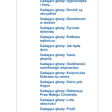
Gadające głowy: Dyplomatyka
i łowy...
Gadające głowy: Dorośli są
obrzydliwi
Gadające głowy: Dżentelmeni
w stodole
Gadające głowy: Życiowe
dylematy
Gadające głowy: Kiełbasa
wyborcza
Gadające głowy: Jak będę
duża
Gadające głowy: Same
głupoty
Gadające głowy: Osobliwości
narodowego wspinactwa
Gadające głowy: Księżniczka
Dobrawa na zamku
Gadające głowy: Gdzie jest
Angus
Gadające głowy: Deklaracja
Praw Małego Człowieka
Gadające głowy: Lista
obecności
Gadające głowy: Pieśń