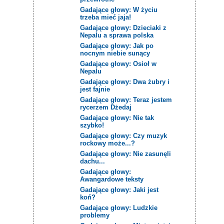
Gadające głowy: W życiu
trzeba mieć jaja!
Gadające głowy: Dzieciaki z
Nepalu a sprawa polska
Gadające głowy: Jak po
nocnym niebie sunący
Gadające głowy: Osioł w
Nepalu
Gadające głowy: Dwa żubry i
jest fajnie
Gadające głowy: Teraz jestem
rycerzem Dżedaj
Gadające głowy: Nie tak
szybko!
Gadające głowy: Czy muzyk
rockowy może...?
Gadające głowy: Nie zasunęli
dachu...
Gadające głowy:
Awangardowe teksty
Gadające głowy: Jaki jest
koń?
Gadające głowy: Ludzkie
problemy