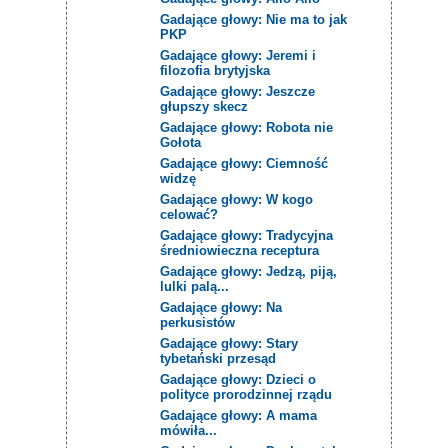
Gadające głowy: Nie ma to jak
PKP
Gadające głowy: Jeremi i
filozofia brytyjska
Gadające głowy: Jeszcze
głupszy skecz
Gadające głowy: Robota nie
Gołota
Gadające głowy: Ciemność
widzę
Gadające głowy: W kogo
celować?
Gadające głowy: Tradycyjna
średniowieczna receptura
Gadające głowy: Jedzą, piją,
lulki palą...
Gadające głowy: Na
perkusistów
Gadające głowy: Stary
tybetański przesąd
Gadające głowy: Dzieci o
polityce prorodzinnej rządu
Gadające głowy: A mama
mówiła...