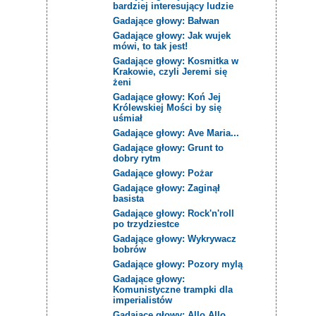
bardziej interesujący ludzie
Gadające głowy: Bałwan
Gadające głowy: Jak wujek
mówi, to tak jest!
Gadające głowy: Kosmitka w
Krakowie, czyli Jeremi się
żeni
Gadające głowy: Koń Jej
Królewskiej Mości by się
uśmiał
Gadające głowy: Ave Maria...
Gadające głowy: Grunt to
dobry rytm
Gadające głowy: Pożar
Gadające głowy: Zaginął
basista
Gadające głowy: Rock'n'roll
po trzydziestce
Gadające głowy: Wykrywacz
bobrów
Gadające głowy: Pozory mylą
Gadające głowy:
Komunistyczne trampki dla
imperialistów
Gadające głowy: Allo Allo