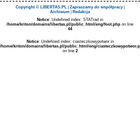
Copyright © LIBERTAS.PL
Zapraszamy do współpracy
|
|
Archiwum
Redakcja
|
Notice
: Undefined index: STATrad in
/home/kriton/domains/libertas.pl/public_html/eng/foot.php
on line
44
Notice
: Undefined index: ciasteczkowypotwor in
/home/kriton/domains/libertas.pl/public_html/eng/ciasteczkowypotwor.
on line
2