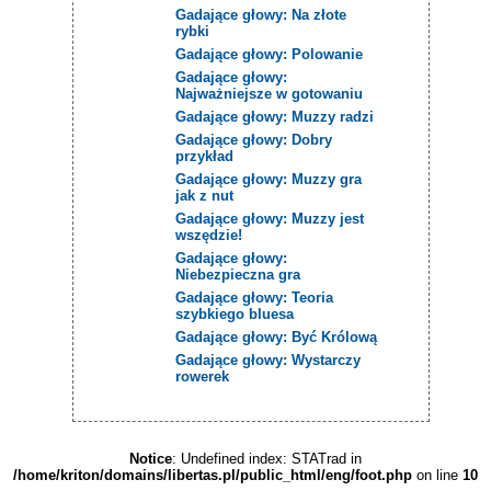
Gadające głowy: Na złote
rybki
Gadające głowy: Polowanie
Gadające głowy:
Najważniejsze w gotowaniu
Gadające głowy: Muzzy radzi
Gadające głowy: Dobry
przykład
Gadające głowy: Muzzy gra
jak z nut
Gadające głowy: Muzzy jest
wszędzie!
Gadające głowy:
Niebezpieczna gra
Gadające głowy: Teoria
szybkiego bluesa
Gadające głowy: Być Królową
Gadające głowy: Wystarczy
rowerek
Notice
: Undefined index: STATrad in
/home/kriton/domains/libertas.pl/public_html/eng/foot.php
on line
10