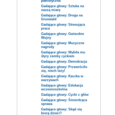
patriotyczna
Gadające głowy: Sztuka na
naszą miarę
Gadające głowy: Droga na
Grunwald
Gadające głowy: Stresująca
praca
Gadające głowy: Gwiezdne
Wojny
Gadające głowy: Muzyczne
nagrody
Gadające głowy: Wybiła mu
śtyry zemby cyckiem
Gadające głowy: Demokracja
Gadające głowy: Przewróciło
się, niech leży!
Gadające głowy: Kaczka w
warzywach
Gadające głowy: Edukacja
wczesnoszkolna
Gadające głowy: Cycki z głów
Gadające głowy: Śmierdząca
sprawa
Gadające głowy: Skąd się
biorą dzieci?