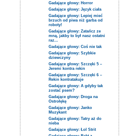
Gadające głowy: Horror
Gadające głowy: Język ciała
Gadające głowy: Lepiej mieć
brzuch od piwa niż garba od
roboty!
Gadające głowy: Zatańcz ze
mną, jakby to był nasz ostatni
raz...
Gadające głowy: Coś nie tak
Gadające głowy: Szybkie
dziewczyny
Gadające głowy: Szczęki 5 –
Jeremi kontra rekin
Gadające głowy: Szczęki 6 –
Rekin kontratakuje
Gadające głowy: A gdyby tak
zostać psem?
Gadające głowy: Droga na
Ostrołękę
Gadające głowy: Janko
Muzykant
Gadające głowy: Tatry aż do
nieba
Gadające głowy: Łol Strit
Gadające głowy: Pakt z