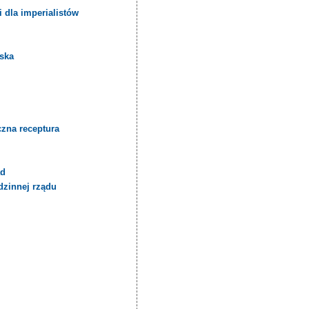
 dla imperialistów
jska
czna receptura
.
ąd
dzinnej rządu