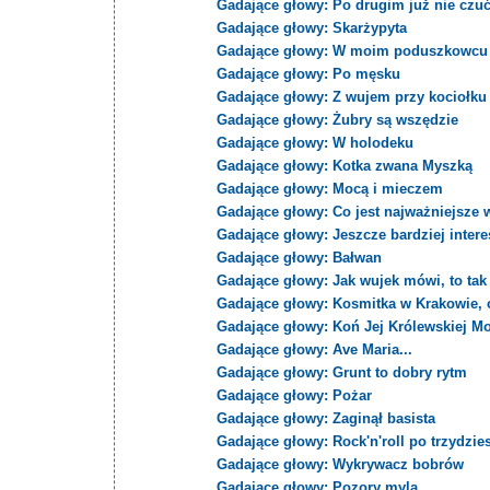
Gadające głowy: Po drugim już nie czu
Gadające głowy: Skarżypyta
Gadające głowy: W moim poduszkowcu 
Gadające głowy: Po męsku
Gadające głowy: Z wujem przy kociołku
Gadające głowy: Żubry są wszędzie
Gadające głowy: W holodeku
Gadające głowy: Kotka zwana Myszką
Gadające głowy: Mocą i mieczem
Gadające głowy: Co jest najważniejsze 
Gadające głowy: Jeszcze bardziej intere
Gadające głowy: Bałwan
Gadające głowy: Jak wujek mówi, to tak 
Gadające głowy: Kosmitka w Krakowie, c
Gadające głowy: Koń Jej Królewskiej Mo
Gadające głowy: Ave Maria...
Gadające głowy: Grunt to dobry rytm
Gadające głowy: Pożar
Gadające głowy: Zaginął basista
Gadające głowy: Rock'n'roll po trzydzie
Gadające głowy: Wykrywacz bobrów
Gadające głowy: Pozory mylą