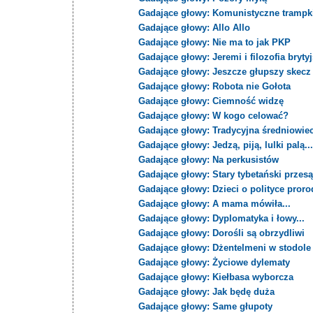
Gadające głowy: Komunistyczne trampki
Gadające głowy: Allo Allo
Gadające głowy: Nie ma to jak PKP
Gadające głowy: Jeremi i filozofia bryty
Gadające głowy: Jeszcze głupszy skecz
Gadające głowy: Robota nie Gołota
Gadające głowy: Ciemność widzę
Gadające głowy: W kogo celować?
Gadające głowy: Tradycyjna średniowie
Gadające głowy: Jedzą, piją, lulki palą..
Gadające głowy: Na perkusistów
Gadające głowy: Stary tybetański przes
Gadające głowy: Dzieci o polityce proro
Gadające głowy: A mama mówiła...
Gadające głowy: Dyplomatyka i łowy...
Gadające głowy: Dorośli są obrzydliwi
Gadające głowy: Dżentelmeni w stodole
Gadające głowy: Życiowe dylematy
Gadające głowy: Kiełbasa wyborcza
Gadające głowy: Jak będę duża
Gadające głowy: Same głupoty