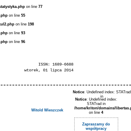
statystyka.php
on line
77
.php
on line
55
kul2.php
on line
198
.php
on line
93
.php
on line
96
ISSN: 1689-6688
wtorek, 01 lipca 2014
Notice
: Undefined index: STATrad
in
Notice
: Undefined index:
STATrad in
/home/kriton/domains/libertas
Witold Wieszczek
on line
4
Zapraszamy do
współpracy