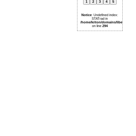
1
2
3
4
5
Notice
: Undefined index:
STATrad in
/home/kriton/domains/libertas.pl
on line
294