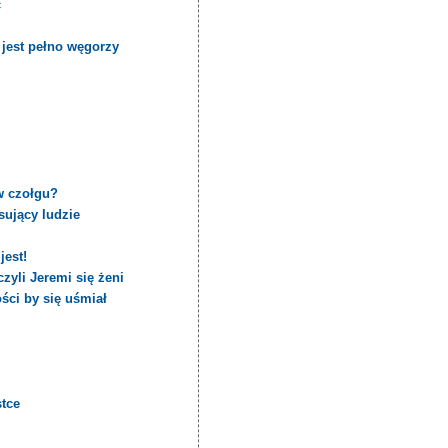
ć
jest pełno węgorzy
w czołgu?
sujący ludzie
jest!
zyli Jeremi się żeni
ści by się uśmiał
stce