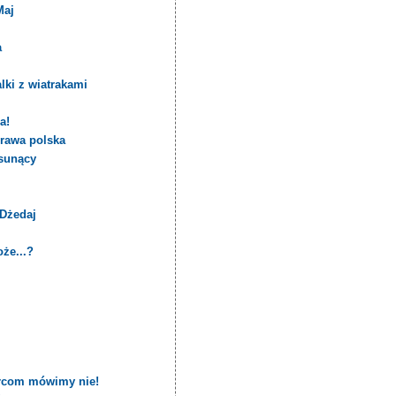
Maj
a
lki z wiatrakami
a!
prawa polska
 sunący
 Dżedaj
że...?
ercom mówimy nie!