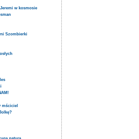
i Jeremi w kosmosie
uesman
wni Szombierki
rosłych
les
i
NAM!
y mściciel
Jolkę?
rugą naturą