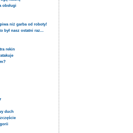
a obsługi
piwa niż garba od roboty!
 był nasz ostatni raz...
ra rekin
ratakuje
em?
r
wy duch
szczęście
gorii