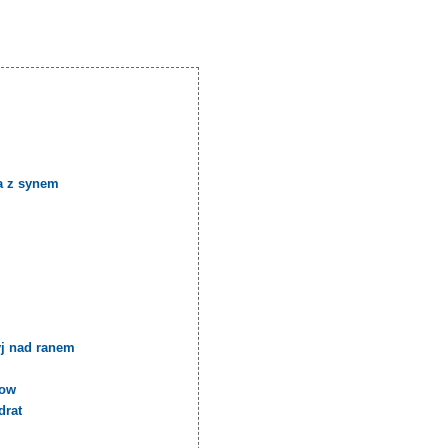
a z synem
yj nad ranem
cow
drat