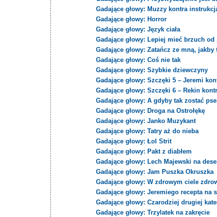
Gadające głowy: Muzzy kontra instrukcj
Gadające głowy: Horror
Gadające głowy: Język ciała
Gadające głowy: Lepiej mieć brzuch od 
Gadające głowy: Zatańcz ze mną, jakby to
Gadające głowy: Coś nie tak
Gadające głowy: Szybkie dziewczyny
Gadające głowy: Szczęki 5 – Jeremi kont
Gadające głowy: Szczęki 6 – Rekin kont
Gadające głowy: A gdyby tak zostać ps
Gadające głowy: Droga na Ostrołękę
Gadające głowy: Janko Muzykant
Gadające głowy: Tatry aż do nieba
Gadające głowy: Łol Strit
Gadające głowy: Pakt z diabłem
Gadające głowy: Lech Majewski na dese
Gadające głowy: Jam Puszka Okruszka
Gadające głowy: W zdrowym ciele zdro
Gadające głowy: Jeremiego recepta na 
Gadające głowy: Czarodziej drugiej kate
Gadające głowy: Trzylatek na zakręcie