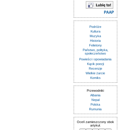
PAAP
Podróże
Kultura
Muzyka
Historia
Felietony
Państwo, polityka,
społeczeństwo
Powieści i opowiadania
Kącik poezji
Recenzje
Wielkie żarcie
Komiks
Przewodniki
Albania
Nepal
Polska
Rumunia
Oceń zamieszczony obok
artykuł.