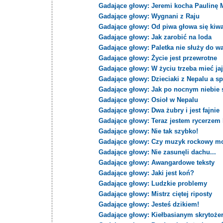
Gadające głowy: Jeremi kocha Paulinę 
Gadające głowy: Wygnani z Raju
Gadające głowy: Od piwa głowa się kiw
Gadające głowy: Jak zarobić na loda
Gadające głowy: Paletka nie służy do wa
Gadające głowy: Życie jest przewrotne
Gadające głowy: W życiu trzeba mieć jaj
Gadające głowy: Dzieciaki z Nepalu a s
Gadające głowy: Jak po nocnym niebie
Gadające głowy: Osioł w Nepalu
Gadające głowy: Dwa żubry i jest fajnie
Gadające głowy: Teraz jestem rycerzem
Gadające głowy: Nie tak szybko!
Gadające głowy: Czy muzyk rockowy mo
Gadające głowy: Nie zasunęli dachu...
Gadające głowy: Awangardowe teksty
Gadające głowy: Jaki jest koń?
Gadające głowy: Ludzkie problemy
Gadające głowy: Mistrz ciętej riposty
Gadające głowy: Jesteś dzikiem!
Gadające głowy: Kiełbasianym skrytoż