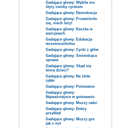
Gadające głowy: Wybiła mu
śtyry zemby cyckiem
Gadające głowy: Demokracja
Gadające głowy: Przewróciło
się, niech leży!
Gadające głowy: Kaczka w
warzywach
Gadające głowy: Edukacja
wczesnoszkolna
Gadające głowy: Cycki z głów
Gadające głowy: Śmierdząca
sprawa
Gadające głowy: Skąd się
biorą dzieci?
Gadające głowy: Na złote
rybki
Gadające głowy: Polowanie
Gadające głowy:
Najważniejsze w gotowaniu
Gadające głowy: Muzzy radzi
Gadające głowy: Dobry
przykład
Gadające głowy: Muzzy gra
jak z nut