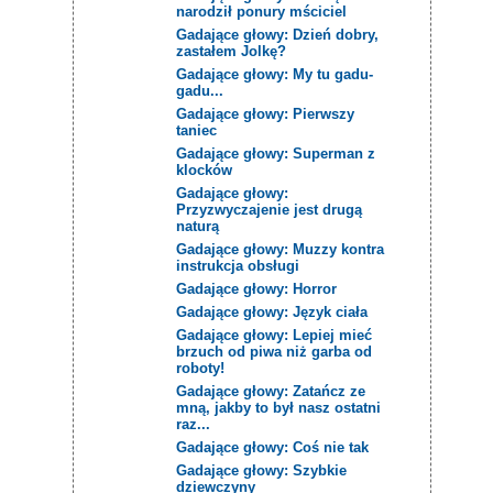
narodził ponury mściciel
Gadające głowy: Dzień dobry,
zastałem Jolkę?
Gadające głowy: My tu gadu-
gadu...
Gadające głowy: Pierwszy
taniec
Gadające głowy: Superman z
klocków
Gadające głowy:
Przyzwyczajenie jest drugą
naturą
Gadające głowy: Muzzy kontra
instrukcja obsługi
Gadające głowy: Horror
Gadające głowy: Język ciała
Gadające głowy: Lepiej mieć
brzuch od piwa niż garba od
roboty!
Gadające głowy: Zatańcz ze
mną, jakby to był nasz ostatni
raz...
Gadające głowy: Coś nie tak
Gadające głowy: Szybkie
dziewczyny