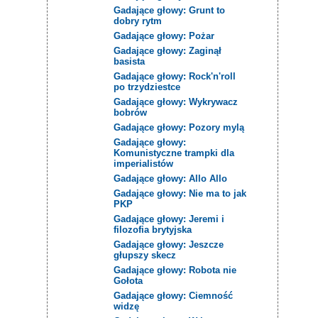
Gadające głowy: Grunt to
dobry rytm
Gadające głowy: Pożar
Gadające głowy: Zaginął
basista
Gadające głowy: Rock'n'roll
po trzydziestce
Gadające głowy: Wykrywacz
bobrów
Gadające głowy: Pozory mylą
Gadające głowy:
Komunistyczne trampki dla
imperialistów
Gadające głowy: Allo Allo
Gadające głowy: Nie ma to jak
PKP
Gadające głowy: Jeremi i
filozofia brytyjska
Gadające głowy: Jeszcze
głupszy skecz
Gadające głowy: Robota nie
Gołota
Gadające głowy: Ciemność
widzę