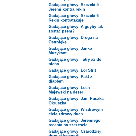
Gadające głowy: Szczęki 5 –
Jeremi kontra rekin
Gadające głowy: Szczęki 6 –
Rekin kontratakuje
Gadające głowy: A gdyby tak
zostać psem?
Gadające głowy: Droga na
Ostrołękę
Gadające głowy: Janko
Muzykant
Gadające głowy: Tatry aż do
nieba
Gadające głowy: Łol Strit
Gadające głowy: Pakt z
diabłem
Gadające głowy: Lech
Majewski na deser
Gadające głowy: Jam Puszka
Okruszka
Gadające głowy: W zdrowym
ciele zdrowy duch
Gadające głowy: Jeremiego
recepta na szczęście
Gadające głowy: Czarodziej
drugiej kategorii