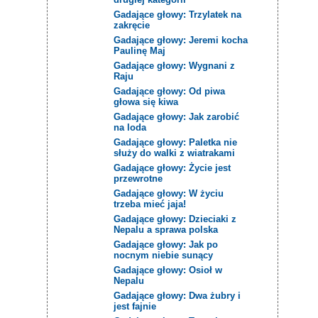
Gadające głowy: Trzylatek na
zakręcie
Gadające głowy: Jeremi kocha
Paulinę Maj
Gadające głowy: Wygnani z
Raju
Gadające głowy: Od piwa
głowa się kiwa
Gadające głowy: Jak zarobić
na loda
Gadające głowy: Paletka nie
służy do walki z wiatrakami
Gadające głowy: Życie jest
przewrotne
Gadające głowy: W życiu
trzeba mieć jaja!
Gadające głowy: Dzieciaki z
Nepalu a sprawa polska
Gadające głowy: Jak po
nocnym niebie sunący
Gadające głowy: Osioł w
Nepalu
Gadające głowy: Dwa żubry i
jest fajnie