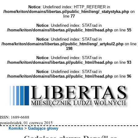
Notice
: Undefined index: HTTP_REFERER in
/home/kriton/domains/libertas.pl/public_html/eng/_statystyka.php
on
line
77
Notice
: Undefined index: STATrad in
/home/kriton/domains/libertas.pl/public_html/head.php
on line
55
Notice
: Undefined index: STATrad in
/home/kriton/domains/libertas.pl/public_html/eng/_artykul2.php
on line
198
Notice
: Undefined index: STATrad in
/home/kriton/domains/libertas.pl/public_html/head.php
on line
93
Notice
: Undefined index: STATrad in
/home/kriton/domains/libertas.pl/public_html/head.php
on line
96
ISSN: 1689-6688
poniedziałek, 01 czerwca 2015
Komiks
>
Gadające głowy