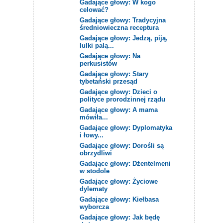
Gadające głowy: W kogo
celować?
Gadające głowy: Tradycyjna
średniowieczna receptura
Gadające głowy: Jedzą, piją,
lulki palą...
Gadające głowy: Na
perkusistów
Gadające głowy: Stary
tybetański przesąd
Gadające głowy: Dzieci o
polityce prorodzinnej rządu
Gadające głowy: A mama
mówiła...
Gadające głowy: Dyplomatyka
i łowy...
Gadające głowy: Dorośli są
obrzydliwi
Gadające głowy: Dżentelmeni
w stodole
Gadające głowy: Życiowe
dylematy
Gadające głowy: Kiełbasa
wyborcza
Gadające głowy: Jak będę