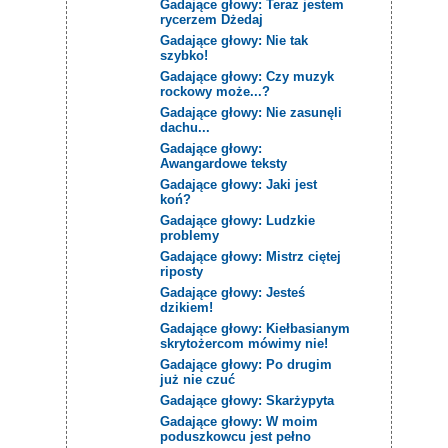
Gadające głowy: Teraz jestem
rycerzem Dżedaj
Gadające głowy: Nie tak
szybko!
Gadające głowy: Czy muzyk
rockowy może...?
Gadające głowy: Nie zasunęli
dachu...
Gadające głowy:
Awangardowe teksty
Gadające głowy: Jaki jest
koń?
Gadające głowy: Ludzkie
problemy
Gadające głowy: Mistrz ciętej
riposty
Gadające głowy: Jesteś
dzikiem!
Gadające głowy: Kiełbasianym
skrytożercom mówimy nie!
Gadające głowy: Po drugim
już nie czuć
Gadające głowy: Skarżypyta
Gadające głowy: W moim
poduszkowcu jest pełno