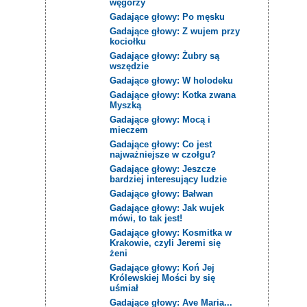
węgorzy
Gadające głowy: Po męsku
Gadające głowy: Z wujem przy
kociołku
Gadające głowy: Żubry są
wszędzie
Gadające głowy: W holodeku
Gadające głowy: Kotka zwana
Myszką
Gadające głowy: Mocą i
mieczem
Gadające głowy: Co jest
najważniejsze w czołgu?
Gadające głowy: Jeszcze
bardziej interesujący ludzie
Gadające głowy: Bałwan
Gadające głowy: Jak wujek
mówi, to tak jest!
Gadające głowy: Kosmitka w
Krakowie, czyli Jeremi się
żeni
Gadające głowy: Koń Jej
Królewskiej Mości by się
uśmiał
Gadające głowy: Ave Maria...