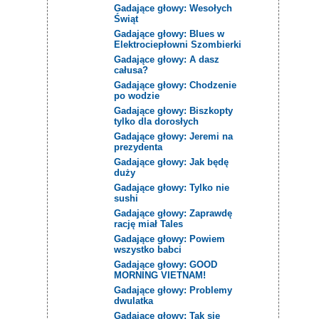
Gadające głowy: Wesołych
Świąt
Gadające głowy: Blues w
Elektrociepłowni Szombierki
Gadające głowy: A dasz
całusa?
Gadające głowy: Chodzenie
po wodzie
Gadające głowy: Biszkopty
tylko dla dorosłych
Gadające głowy: Jeremi na
prezydenta
Gadające głowy: Jak będę
duży
Gadające głowy: Tylko nie
sushi
Gadające głowy: Zaprawdę
rację miał Tales
Gadające głowy: Powiem
wszystko babci
Gadające głowy: GOOD
MORNING VIETNAM!
Gadające głowy: Problemy
dwulatka
Gadające głowy: Tak się