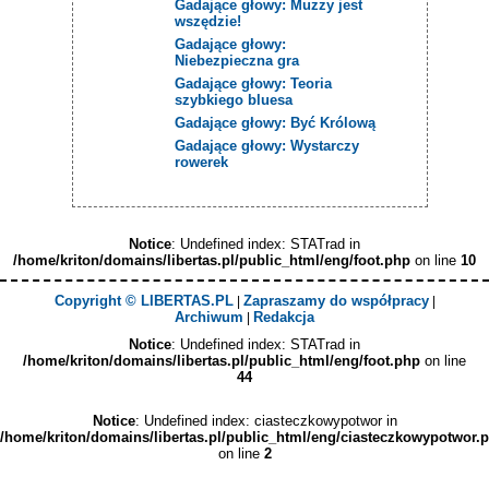
Gadające głowy: Muzzy jest
wszędzie!
Gadające głowy:
Niebezpieczna gra
Gadające głowy: Teoria
szybkiego bluesa
Gadające głowy: Być Królową
Gadające głowy: Wystarczy
rowerek
Notice
: Undefined index: STATrad in
/home/kriton/domains/libertas.pl/public_html/eng/foot.php
on line
10
Copyright © LIBERTAS.PL
Zapraszamy do współpracy
|
|
Archiwum
Redakcja
|
Notice
: Undefined index: STATrad in
/home/kriton/domains/libertas.pl/public_html/eng/foot.php
on line
44
Notice
: Undefined index: ciasteczkowypotwor in
/home/kriton/domains/libertas.pl/public_html/eng/ciasteczkowypotwor.
on line
2