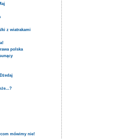
Maj
a
lki z wiatrakami
a!
prawa polska
 sunący
 Dżedaj
że...?
ercom mówimy nie!