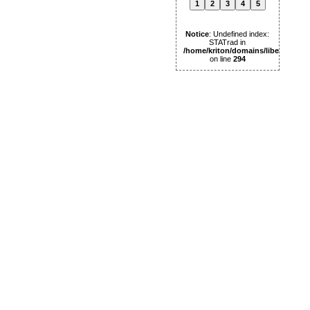
1
2
3
4
5
Notice
: Undefined index:
STATrad in
/home/kriton/domains/libertas.pl
on line
294