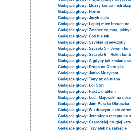
Gadające głowy: Muzzy kontra instrukcj
Gadające głowy: Horror
Gadające głowy: Język ciała
Gadające głowy: Lepiej mieć brzuch od 
Gadające głowy: Zatańcz ze mną, jakby to
Gadające głowy: Coś nie tak
Gadające głowy: Szybkie dziewczyny
Gadające głowy: Szczęki 5 – Jeremi kont
Gadające głowy: Szczęki 6 – Rekin kont
Gadające głowy: A gdyby tak zostać ps
Gadające głowy: Droga na Ostrołękę
Gadające głowy: Janko Muzykant
Gadające głowy: Tatry aż do nieba
Gadające głowy: Łol Strit
Gadające głowy: Pakt z diabłem
Gadające głowy: Lech Majewski na dese
Gadające głowy: Jam Puszka Okruszka
Gadające głowy: W zdrowym ciele zdro
Gadające głowy: Jeremiego recepta na 
Gadające głowy: Czarodziej drugiej kate
Gadające głowy: Trzylatek na zakręcie