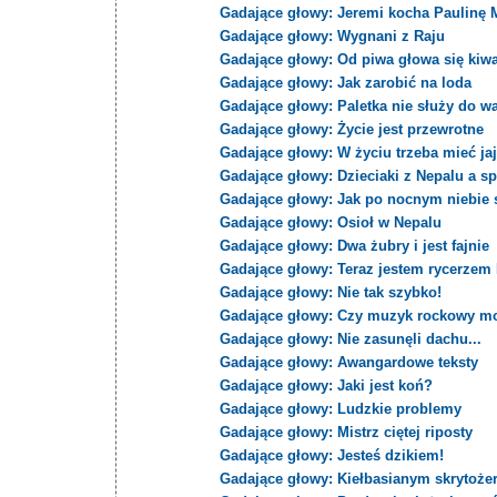
Gadające głowy: Jeremi kocha Paulinę 
Gadające głowy: Wygnani z Raju
Gadające głowy: Od piwa głowa się kiw
Gadające głowy: Jak zarobić na loda
Gadające głowy: Paletka nie służy do wa
Gadające głowy: Życie jest przewrotne
Gadające głowy: W życiu trzeba mieć jaj
Gadające głowy: Dzieciaki z Nepalu a s
Gadające głowy: Jak po nocnym niebie
Gadające głowy: Osioł w Nepalu
Gadające głowy: Dwa żubry i jest fajnie
Gadające głowy: Teraz jestem rycerzem
Gadające głowy: Nie tak szybko!
Gadające głowy: Czy muzyk rockowy mo
Gadające głowy: Nie zasunęli dachu...
Gadające głowy: Awangardowe teksty
Gadające głowy: Jaki jest koń?
Gadające głowy: Ludzkie problemy
Gadające głowy: Mistrz ciętej riposty
Gadające głowy: Jesteś dzikiem!
Gadające głowy: Kiełbasianym skrytoż