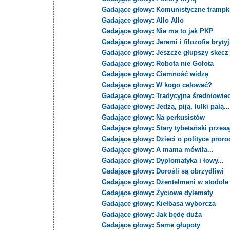
Gadające głowy: Komunistyczne trampki
Gadające głowy: Allo Allo
Gadające głowy: Nie ma to jak PKP
Gadające głowy: Jeremi i filozofia bryty
Gadające głowy: Jeszcze głupszy skecz
Gadające głowy: Robota nie Gołota
Gadające głowy: Ciemność widzę
Gadające głowy: W kogo celować?
Gadające głowy: Tradycyjna średniowie
Gadające głowy: Jedzą, piją, lulki palą..
Gadające głowy: Na perkusistów
Gadające głowy: Stary tybetański przes
Gadające głowy: Dzieci o polityce proro
Gadające głowy: A mama mówiła...
Gadające głowy: Dyplomatyka i łowy...
Gadające głowy: Dorośli są obrzydliwi
Gadające głowy: Dżentelmeni w stodole
Gadające głowy: Życiowe dylematy
Gadające głowy: Kiełbasa wyborcza
Gadające głowy: Jak będę duża
Gadające głowy: Same głupoty