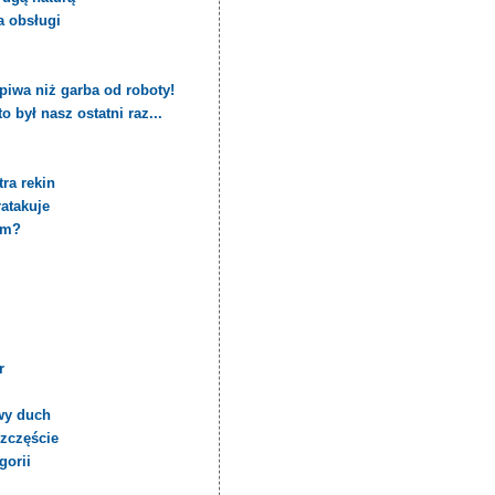
a obsługi
piwa niż garba od roboty!
 był nasz ostatni raz...
ra rekin
ratakuje
em?
r
wy duch
szczęście
gorii