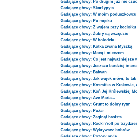
Gadające głowy: Po drugim już nie czu
Gadające głowy: Skarżypyta
Gadające głowy: W moim poduszkowcu 
Gadające głowy: Po męsku
Gadające głowy: Z wujem przy kociołku
Gadające głowy: Żubry są wszędzie
Gadające głowy: W holodeku
Gadające głowy: Kotka zwana Myszką
Gadające głowy: Mocą i mieczem
Gadające głowy: Co jest najważniejsze 
Gadające głowy: Jeszcze bardziej intere
Gadające głowy: Bałwan
Gadające głowy: Jak wujek mówi, to tak 
Gadające głowy: Kosmitka w Krakowie, c
Gadające głowy: Koń Jej Królewskiej Mo
Gadające głowy: Ave Maria...
Gadające głowy: Grunt to dobry rytm
Gadające głowy: Pożar
Gadające głowy: Zaginął basista
Gadające głowy: Rock'n'roll po trzydzie
Gadające głowy: Wykrywacz bobrów
Gadające głowy: Pozory mylą