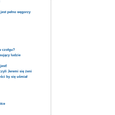
ć
jest pełno węgorzy
w czołgu?
sujący ludzie
jest!
zyli Jeremi się żeni
ści by się uśmiał
stce