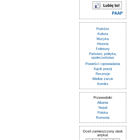
PAAP
Podróże
Kultura
Muzyka
Historia
Felietony
Państwo, polityka,
społeczeństwo
Powieści i opowiadania
Kącik poezji
Recenzje
Wielkie żarcie
Komiks
Przewodniki
Albania
Nepal
Polska
Rumunia
Oceń zamieszczony obok
artykuł.