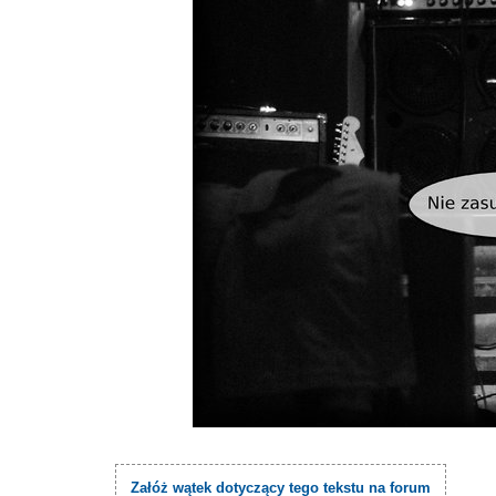
Załóż wątek dotyczący tego tekstu na forum