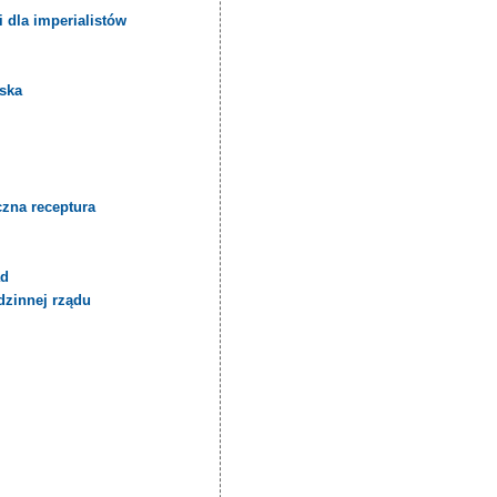
 dla imperialistów
jska
czna receptura
.
ąd
dzinnej rządu