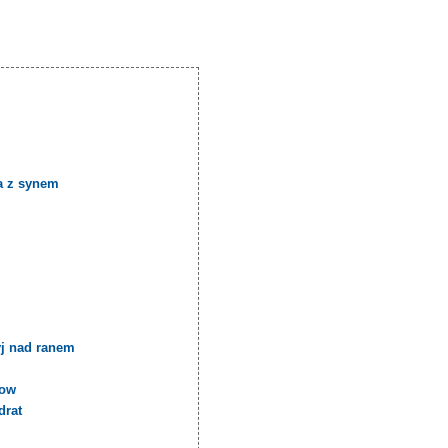
a z synem
yj nad ranem
cow
drat