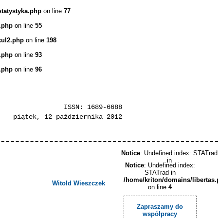
statystyka.php
on line
77
.php
on line
55
kul2.php
on line
198
.php
on line
93
.php
on line
96
ISSN: 1689-6688
piątek, 12 października 2012
Notice
: Undefined index: STATrad
in
Notice
: Undefined index:
STATrad in
/home/kriton/domains/libertas
Witold Wieszczek
on line
4
Zapraszamy do
współpracy