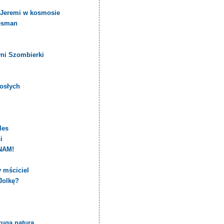
i Jeremi w kosmosie
uesman
wni Szombierki
rosłych
les
i
NAM!
y mściciel
Jolkę?
rugą naturą