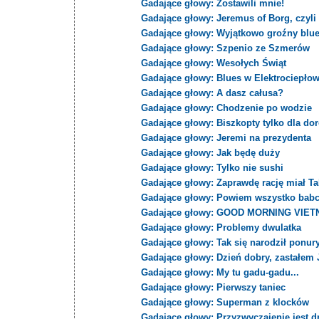
Gadające głowy: Zostawili mnie!
Gadające głowy: Jeremus of Borg, czyl
Gadające głowy: Wyjątkowo groźny bl
Gadające głowy: Szpenio ze Szmerów
Gadające głowy: Wesołych Świąt
Gadające głowy: Blues w Elektrociepło
Gadające głowy: A dasz całusa?
Gadające głowy: Chodzenie po wodzie
Gadające głowy: Biszkopty tylko dla do
Gadające głowy: Jeremi na prezydenta
Gadające głowy: Jak będę duży
Gadające głowy: Tylko nie sushi
Gadające głowy: Zaprawdę rację miał Ta
Gadające głowy: Powiem wszystko babc
Gadające głowy: GOOD MORNING VIET
Gadające głowy: Problemy dwulatka
Gadające głowy: Tak się narodził ponur
Gadające głowy: Dzień dobry, zastałem 
Gadające głowy: My tu gadu-gadu...
Gadające głowy: Pierwszy taniec
Gadające głowy: Superman z klocków
Gadające głowy: Przyzwyczajenie jest d