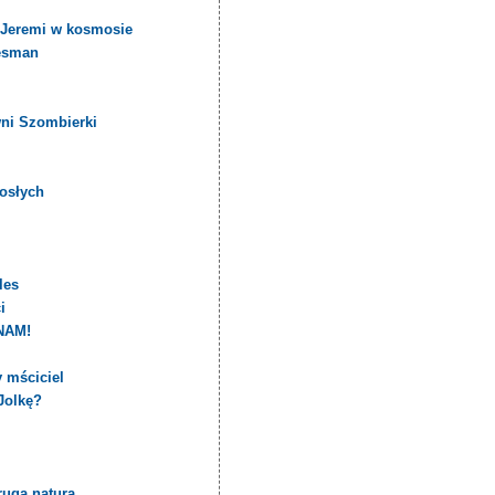
i Jeremi w kosmosie
uesman
wni Szombierki
rosłych
les
i
NAM!
y mściciel
Jolkę?
rugą naturą