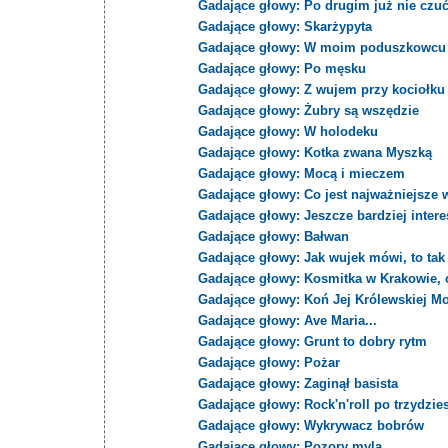
Gadające głowy: Po drugim już nie czu
Gadające głowy: Skarżypyta
Gadające głowy: W moim poduszkowcu 
Gadające głowy: Po męsku
Gadające głowy: Z wujem przy kociołku
Gadające głowy: Żubry są wszędzie
Gadające głowy: W holodeku
Gadające głowy: Kotka zwana Myszką
Gadające głowy: Mocą i mieczem
Gadające głowy: Co jest najważniejsze 
Gadające głowy: Jeszcze bardziej intere
Gadające głowy: Bałwan
Gadające głowy: Jak wujek mówi, to tak 
Gadające głowy: Kosmitka w Krakowie, c
Gadające głowy: Koń Jej Królewskiej Mo
Gadające głowy: Ave Maria...
Gadające głowy: Grunt to dobry rytm
Gadające głowy: Pożar
Gadające głowy: Zaginął basista
Gadające głowy: Rock'n'roll po trzydzie
Gadające głowy: Wykrywacz bobrów
Gadające głowy: Pozory mylą