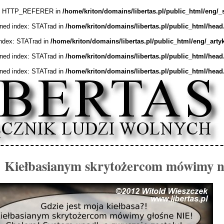
ex: HTTP_REFERER in
/home/kriton/domains/libertas.pl/public_html/eng/_
ined index: STATrad in
/home/kriton/domains/libertas.pl/public_html/head
index: STATrad in
/home/kriton/domains/libertas.pl/public_html/eng/_arty
ined index: STATrad in
/home/kriton/domains/libertas.pl/public_html/head
ined index: STATrad in
/home/kriton/domains/libertas.pl/public_html/head
: Kiełbasianym skrytożercom mówimy n