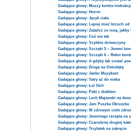
Gadające głowy: Muzzy kontra instrukcj
Gadające głowy: Horror
Gadające głowy: Język ciała
Gadające głowy: Lepiej mieć brzuch od 
Gadające głowy: Zatańcz ze mną, jakby to
Gadające głowy: Coś nie tak
Gadające głowy: Szybkie dziewczyny
Gadające głowy: Szczęki 5 – Jeremi kont
Gadające głowy: Szczęki 6 – Rekin kont
Gadające głowy: A gdyby tak zostać ps
Gadające głowy: Droga na Ostrołękę
Gadające głowy: Janko Muzykant
Gadające głowy: Tatry aż do nieba
Gadające głowy: Łol Strit
Gadające głowy: Pakt z diabłem
Gadające głowy: Lech Majewski na dese
Gadające głowy: Jam Puszka Okruszka
Gadające głowy: W zdrowym ciele zdro
Gadające głowy: Jeremiego recepta na 
Gadające głowy: Czarodziej drugiej kate
Gadające głowy: Trzylatek na zakręcie