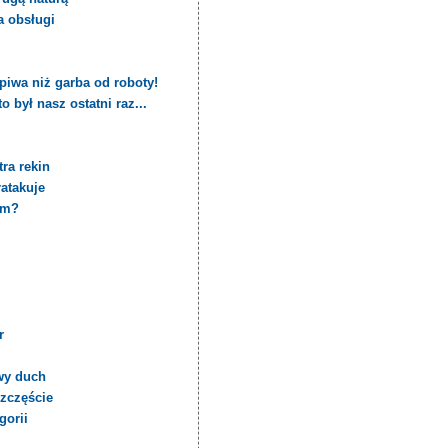
a obsługi
piwa niż garba od roboty!
 był nasz ostatni raz...
ra rekin
ratakuje
em?
r
wy duch
szczęście
gorii