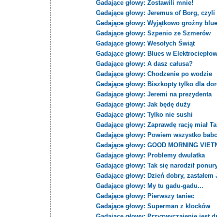
Gadające głowy: Zostawili mnie!
Gadające głowy: Jeremus of Borg, czyl
Gadające głowy: Wyjątkowo groźny bl
Gadające głowy: Szpenio ze Szmerów
Gadające głowy: Wesołych Świąt
Gadające głowy: Blues w Elektrociepło
Gadające głowy: A dasz całusa?
Gadające głowy: Chodzenie po wodzie
Gadające głowy: Biszkopty tylko dla do
Gadające głowy: Jeremi na prezydenta
Gadające głowy: Jak będę duży
Gadające głowy: Tylko nie sushi
Gadające głowy: Zaprawdę rację miał Ta
Gadające głowy: Powiem wszystko babc
Gadające głowy: GOOD MORNING VIET
Gadające głowy: Problemy dwulatka
Gadające głowy: Tak się narodził ponur
Gadające głowy: Dzień dobry, zastałem 
Gadające głowy: My tu gadu-gadu...
Gadające głowy: Pierwszy taniec
Gadające głowy: Superman z klocków
Gadające głowy: Przyzwyczajenie jest d