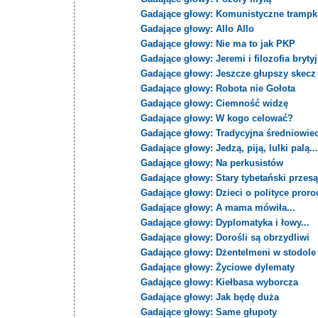
Gadające głowy: Komunistyczne trampki
Gadające głowy: Allo Allo
Gadające głowy: Nie ma to jak PKP
Gadające głowy: Jeremi i filozofia bryty
Gadające głowy: Jeszcze głupszy skecz
Gadające głowy: Robota nie Gołota
Gadające głowy: Ciemność widzę
Gadające głowy: W kogo celować?
Gadające głowy: Tradycyjna średniowie
Gadające głowy: Jedzą, piją, lulki palą..
Gadające głowy: Na perkusistów
Gadające głowy: Stary tybetański przes
Gadające głowy: Dzieci o polityce proro
Gadające głowy: A mama mówiła...
Gadające głowy: Dyplomatyka i łowy...
Gadające głowy: Dorośli są obrzydliwi
Gadające głowy: Dżentelmeni w stodole
Gadające głowy: Życiowe dylematy
Gadające głowy: Kiełbasa wyborcza
Gadające głowy: Jak będę duża
Gadające głowy: Same głupoty