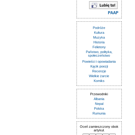
PAAP
Podróże
Kultura
Muzyka
Historia
Felietony
Państwo, polityka,
społeczeństwo
Powieści i opowiadania
Kącik poezji
Recenzje
Wielkie żarcie
Komiks
Przewodniki
Albania
Nepal
Polska
Rumunia
Oceń zamieszczony obok
artykuł.