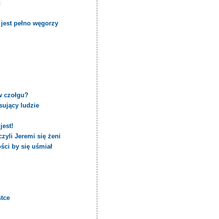
ć
jest pełno węgorzy
w czołgu?
sujący ludzie
jest!
zyli Jeremi się żeni
ści by się uśmiał
stce