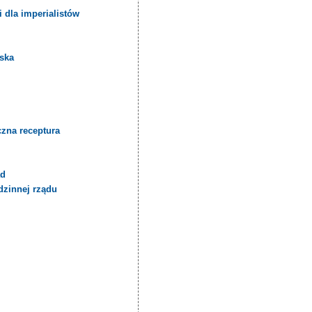
 dla imperialistów
jska
czna receptura
.
ąd
dzinnej rządu