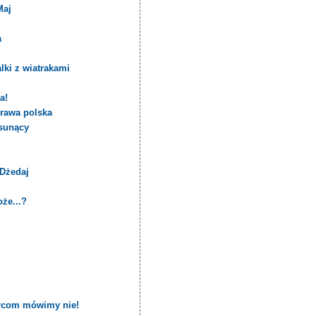
Maj
a
lki z wiatrakami
a!
prawa polska
 sunący
 Dżedaj
że...?
ercom mówimy nie!