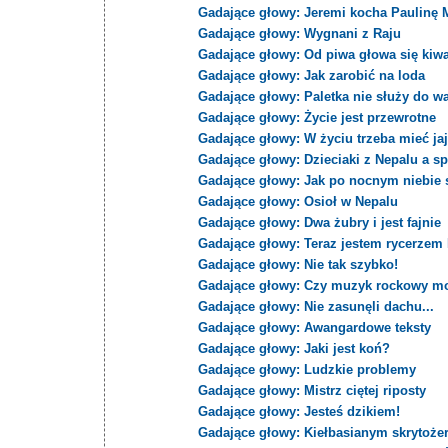
Gadające głowy: Jeremi kocha Paulinę 
Gadające głowy: Wygnani z Raju
Gadające głowy: Od piwa głowa się kiw
Gadające głowy: Jak zarobić na loda
Gadające głowy: Paletka nie służy do wa
Gadające głowy: Życie jest przewrotne
Gadające głowy: W życiu trzeba mieć jaj
Gadające głowy: Dzieciaki z Nepalu a s
Gadające głowy: Jak po nocnym niebie
Gadające głowy: Osioł w Nepalu
Gadające głowy: Dwa żubry i jest fajnie
Gadające głowy: Teraz jestem rycerzem
Gadające głowy: Nie tak szybko!
Gadające głowy: Czy muzyk rockowy mo
Gadające głowy: Nie zasunęli dachu...
Gadające głowy: Awangardowe teksty
Gadające głowy: Jaki jest koń?
Gadające głowy: Ludzkie problemy
Gadające głowy: Mistrz ciętej riposty
Gadające głowy: Jesteś dzikiem!
Gadające głowy: Kiełbasianym skrytoż