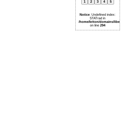
1
2
3
4
5
Notice
: Undefined index:
STATrad in
/home/kriton/domains/libertas.pl
on line
294