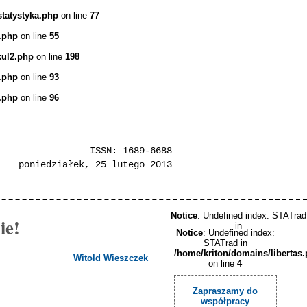
statystyka.php
on line
77
.php
on line
55
kul2.php
on line
198
.php
on line
93
.php
on line
96
ISSN: 1689-6688
poniedziałek, 25 lutego 2013
Notice
: Undefined index: STATrad
ie!
in
Notice
: Undefined index:
STATrad in
/home/kriton/domains/libertas
Witold Wieszczek
on line
4
Zapraszamy do
współpracy