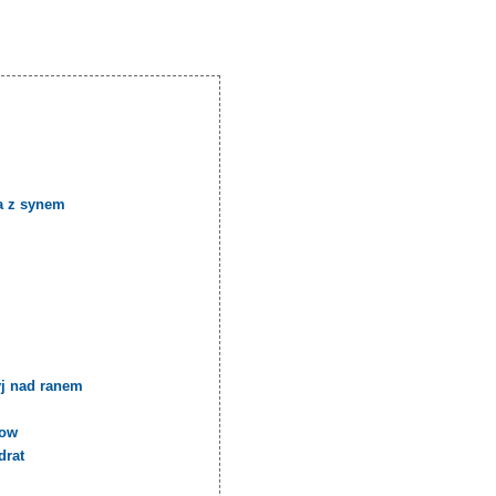
a z synem
yj nad ranem
cow
drat