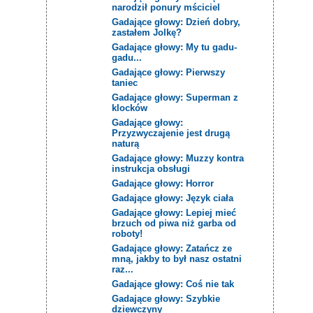
narodził ponury mściciel
Gadające głowy: Dzień dobry,
zastałem Jolkę?
Gadające głowy: My tu gadu-
gadu...
Gadające głowy: Pierwszy
taniec
Gadające głowy: Superman z
klocków
Gadające głowy:
Przyzwyczajenie jest drugą
naturą
Gadające głowy: Muzzy kontra
instrukcja obsługi
Gadające głowy: Horror
Gadające głowy: Język ciała
Gadające głowy: Lepiej mieć
brzuch od piwa niż garba od
roboty!
Gadające głowy: Zatańcz ze
mną, jakby to był nasz ostatni
raz...
Gadające głowy: Coś nie tak
Gadające głowy: Szybkie
dziewczyny