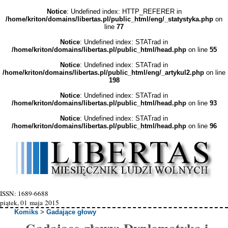
Notice
: Undefined index: HTTP_REFERER in
/home/kriton/domains/libertas.pl/public_html/eng/_statystyka.php
on
line
77
Notice
: Undefined index: STATrad in
/home/kriton/domains/libertas.pl/public_html/head.php
on line
55
Notice
: Undefined index: STATrad in
/home/kriton/domains/libertas.pl/public_html/eng/_artykul2.php
on line
198
Notice
: Undefined index: STATrad in
/home/kriton/domains/libertas.pl/public_html/head.php
on line
93
Notice
: Undefined index: STATrad in
/home/kriton/domains/libertas.pl/public_html/head.php
on line
96
ISSN: 1689-6688
piątek, 01 maja 2015
Komiks
>
Gadające głowy