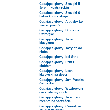
Gadające głowy: Szczęki 5 –
Jeremi kontra rekin
Gadające głowy: Szczęki 6 –
Rekin kontratakuje
Gadające głowy: A gdyby tak
zostać psem?
Gadające głowy: Droga na
Ostrołękę
Gadające głowy: Janko
Muzykant
Gadające głowy: Tatry aż do
nieba
Gadające głowy: Łol Strit
Gadające głowy: Pakt z
diabłem
Gadające głowy: Lech
Majewski na deser
Gadające głowy: Jam Puszka
Okruszka
Gadające głowy: W zdrowym
ciele zdrowy duch
Gadające głowy: Jeremiego
recepta na szczęście
Gadające głowy: Czarodziej
drugiej kategorii