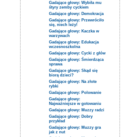
Gadające głowy: Wybiła mu
śtyry zemby cyckiem
Gadające głowy: Demokracja
Gadające głowy: Przewróciło
się, niech leży!
Gadające głowy: Kaczka w
warzywach
Gadające głowy: Edukacja
wczesnoszkolna
Gadające głowy: Cycki z głów
Gadające głowy: Śmierdząca
sprawa
Gadające głowy: Skąd się
biorą dzieci?
Gadające głowy: Na złote
rybki
Gadające głowy: Polowanie
Gadające głowy:
Najważniejsze w gotowaniu
Gadające głowy: Muzzy radzi
Gadające głowy: Dobry
przykład
Gadające głowy: Muzzy gra
jak z nut