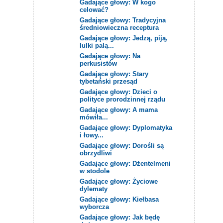
Gadające głowy: W kogo
celować?
Gadające głowy: Tradycyjna
średniowieczna receptura
Gadające głowy: Jedzą, piją,
lulki palą...
Gadające głowy: Na
perkusistów
Gadające głowy: Stary
tybetański przesąd
Gadające głowy: Dzieci o
polityce prorodzinnej rządu
Gadające głowy: A mama
mówiła...
Gadające głowy: Dyplomatyka
i łowy...
Gadające głowy: Dorośli są
obrzydliwi
Gadające głowy: Dżentelmeni
w stodole
Gadające głowy: Życiowe
dylematy
Gadające głowy: Kiełbasa
wyborcza
Gadające głowy: Jak będę