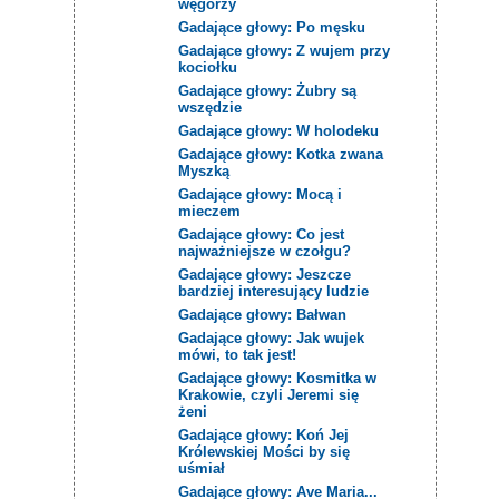
węgorzy
Gadające głowy: Po męsku
Gadające głowy: Z wujem przy
kociołku
Gadające głowy: Żubry są
wszędzie
Gadające głowy: W holodeku
Gadające głowy: Kotka zwana
Myszką
Gadające głowy: Mocą i
mieczem
Gadające głowy: Co jest
najważniejsze w czołgu?
Gadające głowy: Jeszcze
bardziej interesujący ludzie
Gadające głowy: Bałwan
Gadające głowy: Jak wujek
mówi, to tak jest!
Gadające głowy: Kosmitka w
Krakowie, czyli Jeremi się
żeni
Gadające głowy: Koń Jej
Królewskiej Mości by się
uśmiał
Gadające głowy: Ave Maria...