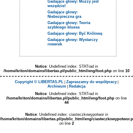
Gadające głowy: Muzzy jest
wszędzie!
Gadające głowy:
Niebezpieczna gra
Gadające głowy: Teoria
szybkiego bluesa
Gadające głowy: Być Królową
Gadające głowy: Wystarczy
rowerek
Notice
: Undefined index: STATrad in
/home/kriton/domains/libertas.pl/public_html/eng/foot.php
on line
10
Copyright © LIBERTAS.PL
Zapraszamy do współpracy
|
|
Archiwum
Redakcja
|
Notice
: Undefined index: STATrad in
/home/kriton/domains/libertas.pl/public_html/eng/foot.php
on line
44
Notice
: Undefined index: ciasteczkowypotwor in
/home/kriton/domains/libertas.pl/public_html/eng/ciasteczkowypotwor.
on line
2