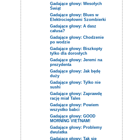
Gadające głowy: Wesołych
Świąt
Gadające głowy: Blues w
Elektrociepłowni Szombierki
Gadające głowy: A dasz
całusa?
Gadające głowy: Chodzenie
po wodzie
Gadające głowy: Biszkopty
tylko dla dorosłych
Gadające głowy: Jeremi na
prezydenta
Gadające głowy: Jak będę
duży
Gadające głowy: Tylko nie
sushi
Gadające głowy: Zaprawdę
rację miał Tales
Gadające głowy: Powiem
wszystko babci
Gadające głowy: GOOD
MORNING VIETNAM!
Gadające głowy: Problemy
dwulatka
Gadające głowy: Tak się