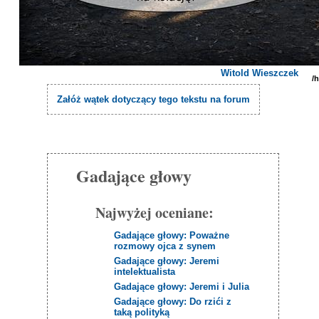
Witold Wieszczek
/
Załóż wątek dotyczący tego tekstu na forum
Gadające głowy
Najwyżej oceniane:
Gadające głowy: Poważne
rozmowy ojca z synem
Gadające głowy: Jeremi
intelektualista
Gadające głowy: Jeremi i Julia
Gadające głowy: Do rzići z
taką polityką