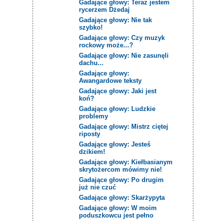
Gadające głowy: Teraz jestem
rycerzem Dżedaj
Gadające głowy: Nie tak
szybko!
Gadające głowy: Czy muzyk
rockowy może...?
Gadające głowy: Nie zasunęli
dachu...
Gadające głowy:
Awangardowe teksty
Gadające głowy: Jaki jest
koń?
Gadające głowy: Ludzkie
problemy
Gadające głowy: Mistrz ciętej
riposty
Gadające głowy: Jesteś
dzikiem!
Gadające głowy: Kiełbasianym
skrytożercom mówimy nie!
Gadające głowy: Po drugim
już nie czuć
Gadające głowy: Skarżypyta
Gadające głowy: W moim
poduszkowcu jest pełno