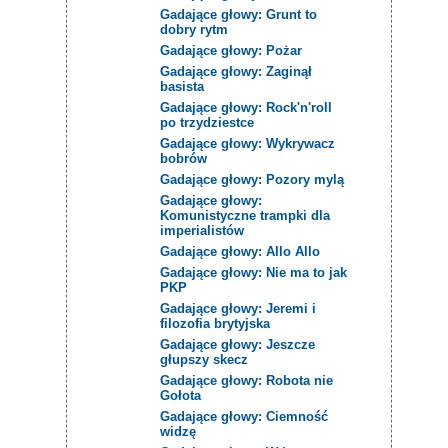
Gadające głowy: Grunt to
dobry rytm
Gadające głowy: Pożar
Gadające głowy: Zaginął
basista
Gadające głowy: Rock'n'roll
po trzydziestce
Gadające głowy: Wykrywacz
bobrów
Gadające głowy: Pozory mylą
Gadające głowy:
Komunistyczne trampki dla
imperialistów
Gadające głowy: Allo Allo
Gadające głowy: Nie ma to jak
PKP
Gadające głowy: Jeremi i
filozofia brytyjska
Gadające głowy: Jeszcze
głupszy skecz
Gadające głowy: Robota nie
Gołota
Gadające głowy: Ciemność
widzę