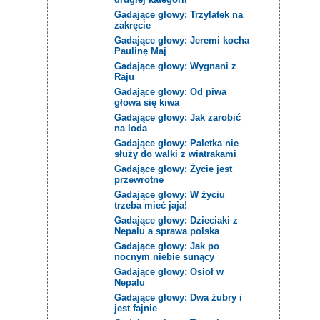
Gadające głowy: Trzylatek na
zakręcie
Gadające głowy: Jeremi kocha
Paulinę Maj
Gadające głowy: Wygnani z
Raju
Gadające głowy: Od piwa
głowa się kiwa
Gadające głowy: Jak zarobić
na loda
Gadające głowy: Paletka nie
służy do walki z wiatrakami
Gadające głowy: Życie jest
przewrotne
Gadające głowy: W życiu
trzeba mieć jaja!
Gadające głowy: Dzieciaki z
Nepalu a sprawa polska
Gadające głowy: Jak po
nocnym niebie sunący
Gadające głowy: Osioł w
Nepalu
Gadające głowy: Dwa żubry i
jest fajnie