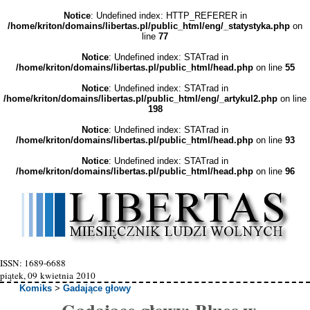
Notice
: Undefined index: HTTP_REFERER in
/home/kriton/domains/libertas.pl/public_html/eng/_statystyka.php
on
line
77
Notice
: Undefined index: STATrad in
/home/kriton/domains/libertas.pl/public_html/head.php
on line
55
Notice
: Undefined index: STATrad in
/home/kriton/domains/libertas.pl/public_html/eng/_artykul2.php
on line
198
Notice
: Undefined index: STATrad in
/home/kriton/domains/libertas.pl/public_html/head.php
on line
93
Notice
: Undefined index: STATrad in
/home/kriton/domains/libertas.pl/public_html/head.php
on line
96
ISSN: 1689-6688
piątek, 09 kwietnia 2010
Komiks
>
Gadające głowy