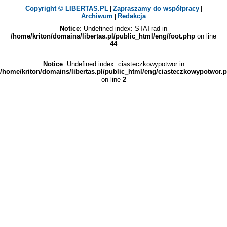
Copyright © LIBERTAS.PL
Zapraszamy do współpracy
|
|
Archiwum
Redakcja
|
Notice
: Undefined index: STATrad in
/home/kriton/domains/libertas.pl/public_html/eng/foot.php
on line
44
Notice
: Undefined index: ciasteczkowypotwor in
/home/kriton/domains/libertas.pl/public_html/eng/ciasteczkowypotwor.
on line
2