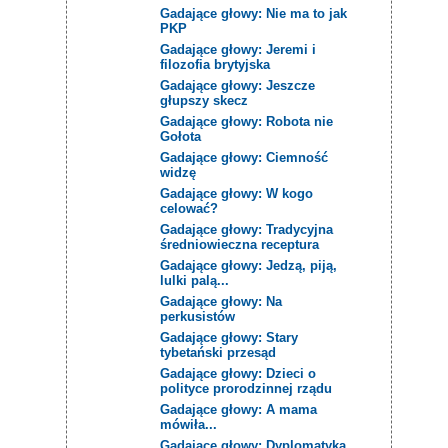
Gadające głowy: Nie ma to jak
PKP
Gadające głowy: Jeremi i
filozofia brytyjska
Gadające głowy: Jeszcze
głupszy skecz
Gadające głowy: Robota nie
Gołota
Gadające głowy: Ciemność
widzę
Gadające głowy: W kogo
celować?
Gadające głowy: Tradycyjna
średniowieczna receptura
Gadające głowy: Jedzą, piją,
lulki palą...
Gadające głowy: Na
perkusistów
Gadające głowy: Stary
tybetański przesąd
Gadające głowy: Dzieci o
polityce prorodzinnej rządu
Gadające głowy: A mama
mówiła...
Gadające głowy: Dyplomatyka