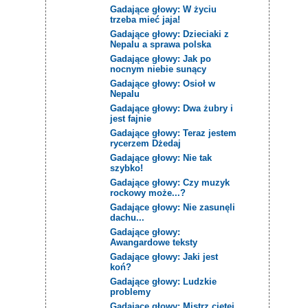
Gadające głowy: W życiu
trzeba mieć jaja!
Gadające głowy: Dzieciaki z
Nepalu a sprawa polska
Gadające głowy: Jak po
nocnym niebie sunący
Gadające głowy: Osioł w
Nepalu
Gadające głowy: Dwa żubry i
jest fajnie
Gadające głowy: Teraz jestem
rycerzem Dżedaj
Gadające głowy: Nie tak
szybko!
Gadające głowy: Czy muzyk
rockowy może...?
Gadające głowy: Nie zasunęli
dachu...
Gadające głowy:
Awangardowe teksty
Gadające głowy: Jaki jest
koń?
Gadające głowy: Ludzkie
problemy
Gadające głowy: Mistrz ciętej