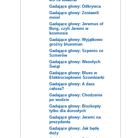
Gadające głowy: Odkrywca
Gadające głowy: Zostawili
mnie!
Gadające głowy: Jeremus of
Borg, czyli Jeremi w
kosmosie
Gadające głowy: Wyjątkowo
groźny bluesman
Gadające głowy: Szpenio ze
Szmerów
Gadające głowy: Wesołych
Świąt
Gadające głowy: Blues w
Elektrociepłowni Szombierki
Gadające głowy: A dasz
całusa?
Gadające głowy: Chodzenie
po wodzie
Gadające głowy: Biszkopty
tylko dla dorosłych
Gadające głowy: Jeremi na
prezydenta
Gadające głowy: Jak będę
duży