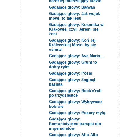
bardziej interesujący ludzie
Gadające głowy: Bałwan
Gadające głowy: Jak wujek
mówi, to tak jest!
Gadające głowy: Kosmitka w
Krakowie, czyli Jeremi się
żeni
Gadające głowy: Koń Jej
Królewskiej Mości by się
uśmiał
Gadające głowy: Ave Maria...
Gadające głowy: Grunt to
dobry rytm
Gadające głowy: Pożar
Gadające głowy: Zaginął
basista
Gadające głowy: Rock'n'roll
po trzydziestce
Gadające głowy: Wykrywacz
bobrów
Gadające głowy: Pozory mylą
Gadające głowy:
Komunistyczne trampki dla
imperialistów
Gadające głowy: Allo Allo