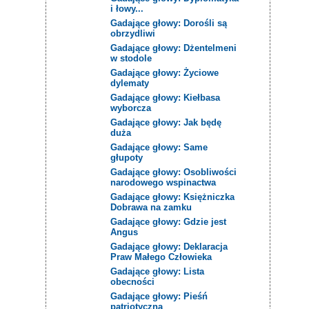
i łowy...
Gadające głowy: Dorośli są
obrzydliwi
Gadające głowy: Dżentelmeni
w stodole
Gadające głowy: Życiowe
dylematy
Gadające głowy: Kiełbasa
wyborcza
Gadające głowy: Jak będę
duża
Gadające głowy: Same
głupoty
Gadające głowy: Osobliwości
narodowego wspinactwa
Gadające głowy: Księżniczka
Dobrawa na zamku
Gadające głowy: Gdzie jest
Angus
Gadające głowy: Deklaracja
Praw Małego Człowieka
Gadające głowy: Lista
obecności
Gadające głowy: Pieśń
patriotyczna