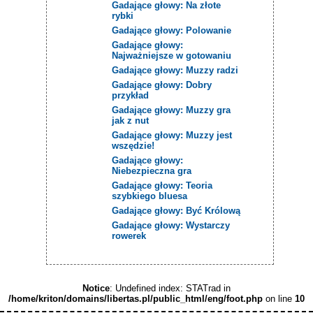
Gadające głowy: Na złote
rybki
Gadające głowy: Polowanie
Gadające głowy:
Najważniejsze w gotowaniu
Gadające głowy: Muzzy radzi
Gadające głowy: Dobry
przykład
Gadające głowy: Muzzy gra
jak z nut
Gadające głowy: Muzzy jest
wszędzie!
Gadające głowy:
Niebezpieczna gra
Gadające głowy: Teoria
szybkiego bluesa
Gadające głowy: Być Królową
Gadające głowy: Wystarczy
rowerek
Notice
: Undefined index: STATrad in
/home/kriton/domains/libertas.pl/public_html/eng/foot.php
on line
10