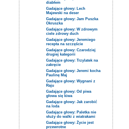
diabłem
Gadające głowy: Lech
Majewski na deser
Gadające głowy: Jam Puszka
Okruszka
Gadające głowy: W zdrowym
ciele zdrowy duch
Gadające głowy: Jeremiego
recepta na szczęście
Gadające głowy: Czarodziej
drugiej kategorii
Gadające głowy: Trzylatek na
zakręcie
Gadające głowy: Jeremi kocha
Paulinę Maj
Gadające głowy: Wygnani z
Raju
Gadające głowy: Od piwa
głowa się kiwa
Gadające głowy: Jak zarobić
na loda
Gadające głowy: Paletka nie
służy do walki z wiatrakami
Gadające głowy: Życie jest
przewrotne