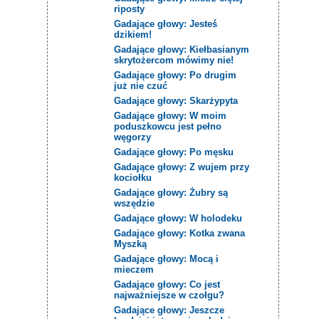
riposty
Gadające głowy: Jesteś
dzikiem!
Gadające głowy: Kiełbasianym
skrytożercom mówimy nie!
Gadające głowy: Po drugim
już nie czuć
Gadające głowy: Skarżypyta
Gadające głowy: W moim
poduszkowcu jest pełno
węgorzy
Gadające głowy: Po męsku
Gadające głowy: Z wujem przy
kociołku
Gadające głowy: Żubry są
wszędzie
Gadające głowy: W holodeku
Gadające głowy: Kotka zwana
Myszką
Gadające głowy: Mocą i
mieczem
Gadające głowy: Co jest
najważniejsze w czołgu?
Gadające głowy: Jeszcze