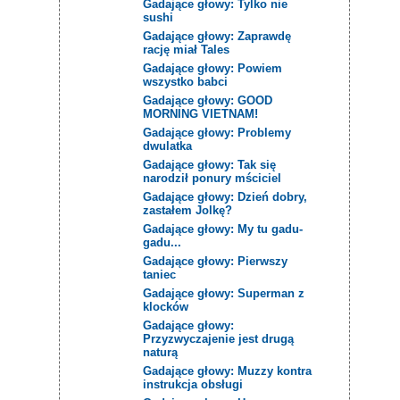
Gadające głowy: Tylko nie
sushi
Gadające głowy: Zaprawdę
rację miał Tales
Gadające głowy: Powiem
wszystko babci
Gadające głowy: GOOD
MORNING VIETNAM!
Gadające głowy: Problemy
dwulatka
Gadające głowy: Tak się
narodził ponury mściciel
Gadające głowy: Dzień dobry,
zastałem Jolkę?
Gadające głowy: My tu gadu-
gadu...
Gadające głowy: Pierwszy
taniec
Gadające głowy: Superman z
klocków
Gadające głowy:
Przyzwyczajenie jest drugą
naturą
Gadające głowy: Muzzy kontra
instrukcja obsługi