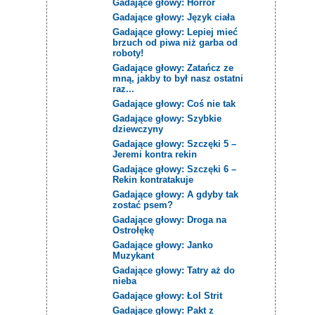
Gadające głowy: Horror
Gadające głowy: Język ciała
Gadające głowy: Lepiej mieć
brzuch od piwa niż garba od
roboty!
Gadające głowy: Zatańcz ze
mną, jakby to był nasz ostatni
raz...
Gadające głowy: Coś nie tak
Gadające głowy: Szybkie
dziewczyny
Gadające głowy: Szczęki 5 –
Jeremi kontra rekin
Gadające głowy: Szczęki 6 –
Rekin kontratakuje
Gadające głowy: A gdyby tak
zostać psem?
Gadające głowy: Droga na
Ostrołękę
Gadające głowy: Janko
Muzykant
Gadające głowy: Tatry aż do
nieba
Gadające głowy: Łol Strit
Gadające głowy: Pakt z