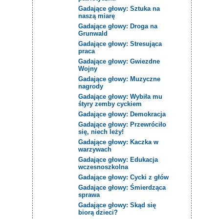
Gadające głowy: Sztuka na
naszą miarę
Gadające głowy: Droga na
Grunwald
Gadające głowy: Stresująca
praca
Gadające głowy: Gwiezdne
Wojny
Gadające głowy: Muzyczne
nagrody
Gadające głowy: Wybiła mu
śtyry zemby cyckiem
Gadające głowy: Demokracja
Gadające głowy: Przewróciło
się, niech leży!
Gadające głowy: Kaczka w
warzywach
Gadające głowy: Edukacja
wczesnoszkolna
Gadające głowy: Cycki z głów
Gadające głowy: Śmierdząca
sprawa
Gadające głowy: Skąd się
biorą dzieci?