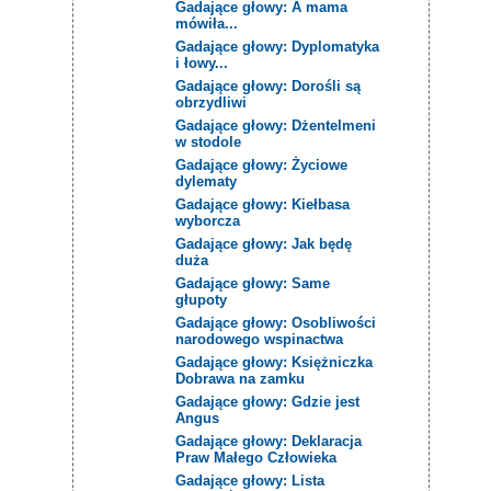
Gadające głowy: A mama
mówiła...
Gadające głowy: Dyplomatyka
i łowy...
Gadające głowy: Dorośli są
obrzydliwi
Gadające głowy: Dżentelmeni
w stodole
Gadające głowy: Życiowe
dylematy
Gadające głowy: Kiełbasa
wyborcza
Gadające głowy: Jak będę
duża
Gadające głowy: Same
głupoty
Gadające głowy: Osobliwości
narodowego wspinactwa
Gadające głowy: Księżniczka
Dobrawa na zamku
Gadające głowy: Gdzie jest
Angus
Gadające głowy: Deklaracja
Praw Małego Człowieka
Gadające głowy: Lista