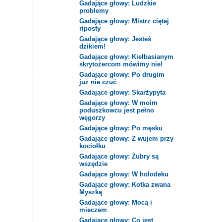
Gadające głowy: Ludzkie
problemy
Gadające głowy: Mistrz ciętej
riposty
Gadające głowy: Jesteś
dzikiem!
Gadające głowy: Kiełbasianym
skrytożercom mówimy nie!
Gadające głowy: Po drugim
już nie czuć
Gadające głowy: Skarżypyta
Gadające głowy: W moim
poduszkowcu jest pełno
węgorzy
Gadające głowy: Po męsku
Gadające głowy: Z wujem przy
kociołku
Gadające głowy: Żubry są
wszędzie
Gadające głowy: W holodeku
Gadające głowy: Kotka zwana
Myszką
Gadające głowy: Mocą i
mieczem
Gadające głowy: Co jest