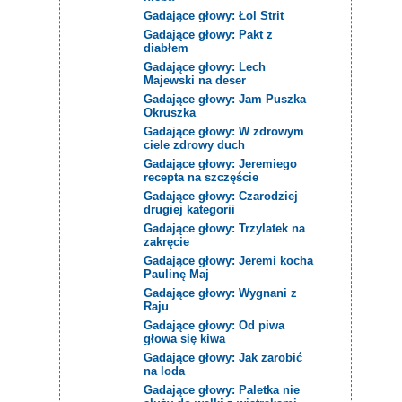
Gadające głowy: Łol Strit
Gadające głowy: Pakt z
diabłem
Gadające głowy: Lech
Majewski na deser
Gadające głowy: Jam Puszka
Okruszka
Gadające głowy: W zdrowym
ciele zdrowy duch
Gadające głowy: Jeremiego
recepta na szczęście
Gadające głowy: Czarodziej
drugiej kategorii
Gadające głowy: Trzylatek na
zakręcie
Gadające głowy: Jeremi kocha
Paulinę Maj
Gadające głowy: Wygnani z
Raju
Gadające głowy: Od piwa
głowa się kiwa
Gadające głowy: Jak zarobić
na loda
Gadające głowy: Paletka nie