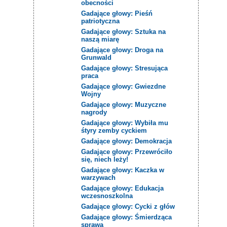
obecności
Gadające głowy: Pieśń
patriotyczna
Gadające głowy: Sztuka na
naszą miarę
Gadające głowy: Droga na
Grunwald
Gadające głowy: Stresująca
praca
Gadające głowy: Gwiezdne
Wojny
Gadające głowy: Muzyczne
nagrody
Gadające głowy: Wybiła mu
śtyry zemby cyckiem
Gadające głowy: Demokracja
Gadające głowy: Przewróciło
się, niech leży!
Gadające głowy: Kaczka w
warzywach
Gadające głowy: Edukacja
wczesnoszkolna
Gadające głowy: Cycki z głów
Gadające głowy: Śmierdząca
sprawa