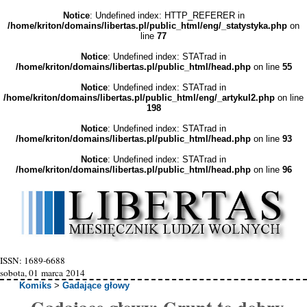
Notice
: Undefined index: HTTP_REFERER in
/home/kriton/domains/libertas.pl/public_html/eng/_statystyka.php
on
line
77
Notice
: Undefined index: STATrad in
/home/kriton/domains/libertas.pl/public_html/head.php
on line
55
Notice
: Undefined index: STATrad in
/home/kriton/domains/libertas.pl/public_html/eng/_artykul2.php
on line
198
Notice
: Undefined index: STATrad in
/home/kriton/domains/libertas.pl/public_html/head.php
on line
93
Notice
: Undefined index: STATrad in
/home/kriton/domains/libertas.pl/public_html/head.php
on line
96
ISSN: 1689-6688
sobota, 01 marca 2014
Komiks
>
Gadające głowy