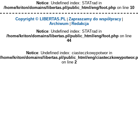
Notice
: Undefined index: STATrad in
/home/kriton/domains/libertas.pl/public_html/eng/foot.php
on line
10
Copyright © LIBERTAS.PL
Zapraszamy do współpracy
|
|
Archiwum
Redakcja
|
Notice
: Undefined index: STATrad in
/home/kriton/domains/libertas.pl/public_html/eng/foot.php
on line
44
Notice
: Undefined index: ciasteczkowypotwor in
/home/kriton/domains/libertas.pl/public_html/eng/ciasteczkowypotwor.
on line
2