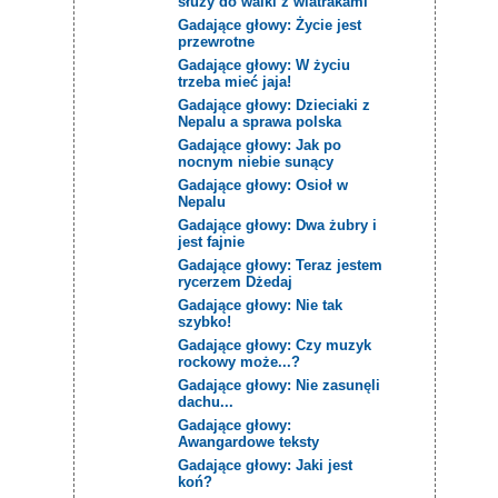
służy do walki z wiatrakami
Gadające głowy: Życie jest
przewrotne
Gadające głowy: W życiu
trzeba mieć jaja!
Gadające głowy: Dzieciaki z
Nepalu a sprawa polska
Gadające głowy: Jak po
nocnym niebie sunący
Gadające głowy: Osioł w
Nepalu
Gadające głowy: Dwa żubry i
jest fajnie
Gadające głowy: Teraz jestem
rycerzem Dżedaj
Gadające głowy: Nie tak
szybko!
Gadające głowy: Czy muzyk
rockowy może...?
Gadające głowy: Nie zasunęli
dachu...
Gadające głowy:
Awangardowe teksty
Gadające głowy: Jaki jest
koń?