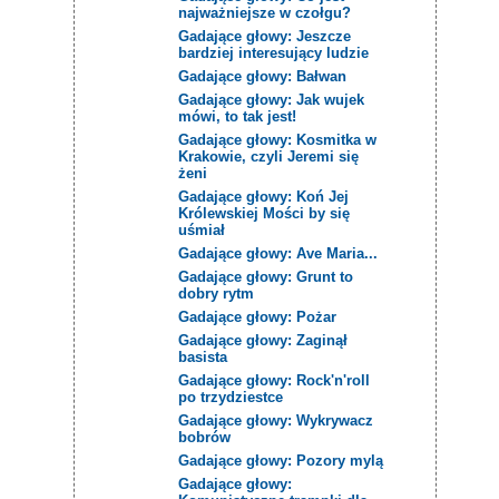
najważniejsze w czołgu?
Gadające głowy: Jeszcze
bardziej interesujący ludzie
Gadające głowy: Bałwan
Gadające głowy: Jak wujek
mówi, to tak jest!
Gadające głowy: Kosmitka w
Krakowie, czyli Jeremi się
żeni
Gadające głowy: Koń Jej
Królewskiej Mości by się
uśmiał
Gadające głowy: Ave Maria...
Gadające głowy: Grunt to
dobry rytm
Gadające głowy: Pożar
Gadające głowy: Zaginął
basista
Gadające głowy: Rock'n'roll
po trzydziestce
Gadające głowy: Wykrywacz
bobrów
Gadające głowy: Pozory mylą
Gadające głowy: