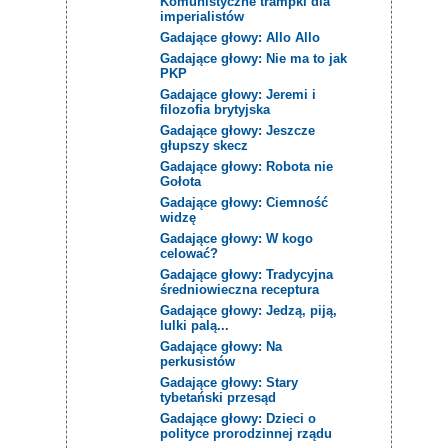
Komunistyczne trampki dla
imperialistów
Gadające głowy: Allo Allo
Gadające głowy: Nie ma to jak
PKP
Gadające głowy: Jeremi i
filozofia brytyjska
Gadające głowy: Jeszcze
głupszy skecz
Gadające głowy: Robota nie
Gołota
Gadające głowy: Ciemność
widzę
Gadające głowy: W kogo
celować?
Gadające głowy: Tradycyjna
średniowieczna receptura
Gadające głowy: Jedzą, piją,
lulki palą...
Gadające głowy: Na
perkusistów
Gadające głowy: Stary
tybetański przesąd
Gadające głowy: Dzieci o
polityce prorodzinnej rządu