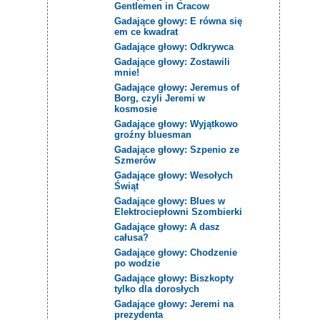
Gentlemen in Cracow
Gadające głowy: E równa się
em ce kwadrat
Gadające głowy: Odkrywca
Gadające głowy: Zostawili
mnie!
Gadające głowy: Jeremus of
Borg, czyli Jeremi w
kosmosie
Gadające głowy: Wyjątkowo
groźny bluesman
Gadające głowy: Szpenio ze
Szmerów
Gadające głowy: Wesołych
Świąt
Gadające głowy: Blues w
Elektrociepłowni Szombierki
Gadające głowy: A dasz
całusa?
Gadające głowy: Chodzenie
po wodzie
Gadające głowy: Biszkopty
tylko dla dorosłych
Gadające głowy: Jeremi na
prezydenta